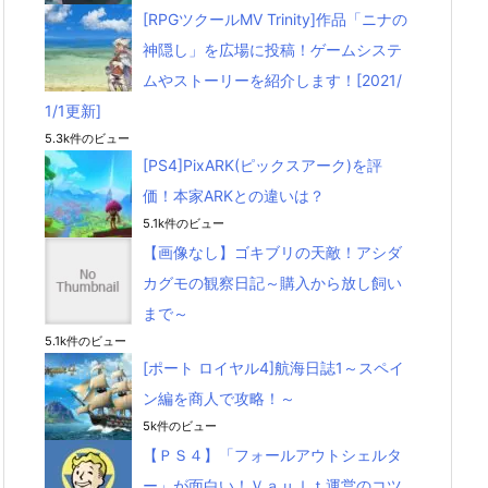
[RPGツクールMV Trinity]作品「ニナの
神隠し」を広場に投稿！ゲームシステ
ムやストーリーを紹介します！[2021/
1/1更新]
5.3k件のビュー
[PS4]PixARK(ピックスアーク)を評
価！本家ARKとの違いは？
5.1k件のビュー
【画像なし】ゴキブリの天敵！アシダ
カグモの観察日記～購入から放し飼い
まで～
5.1k件のビュー
[ポート ロイヤル4]航海日誌1～スペイ
ン編を商人で攻略！～
5k件のビュー
【ＰＳ４】「フォールアウトシェルタ
ー」が面白い！Ｖａｕｌｔ運営のコツ