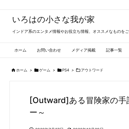
いろはの小さな我が家
インドア系のエンタメ情報やお役立ち情報、オススメなものをご
ホーム
お問い合わせ
メディア掲載
記事一覧

ホーム
>

ゲーム
>

PS4
>

アウトワード
[Outward]ある冒険家
ー～