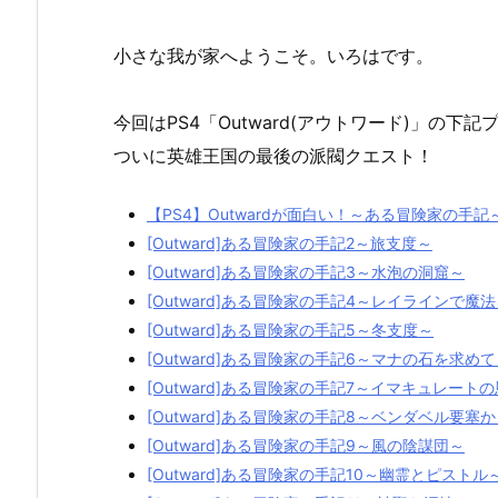
小さな我が家へようこそ。いろはです。
今回はPS4「Outward(アウトワード)」の下
ついに英雄王国の最後の派閥クエスト！
【PS4】Outwardが面白い！～ある冒険家の手記
[Outward]ある冒険家の手記2～旅支度～
[Outward]ある冒険家の手記3～水泡の洞窟～
[Outward]ある冒険家の手記4～レイラインで魔
[Outward]ある冒険家の手記5～冬支度～
[Outward]ある冒険家の手記6～マナの石を求め
[Outward]ある冒険家の手記7～イマキュレート
[Outward]ある冒険家の手記8～ベンダベル要塞
[Outward]ある冒険家の手記9～風の陰謀団～
[Outward]ある冒険家の手記10～幽霊とピストル