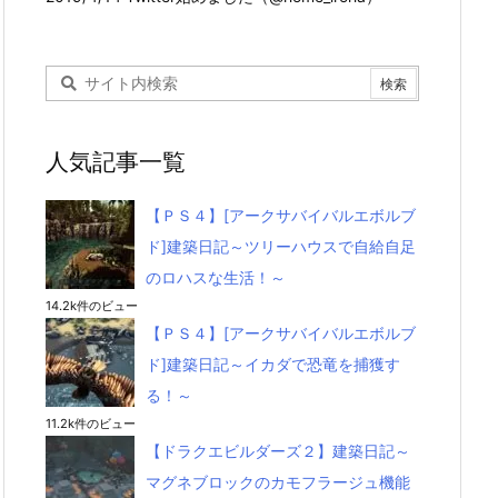
人気記事一覧
【ＰＳ４】[アークサバイバルエボルブ
ド]建築日記～ツリーハウスで自給自足
のロハスな生活！～
14.2k件のビュー
【ＰＳ４】[アークサバイバルエボルブ
ド]建築日記～イカダで恐竜を捕獲す
る！～
11.2k件のビュー
【ドラクエビルダーズ２】建築日記～
マグネブロックのカモフラージュ機能