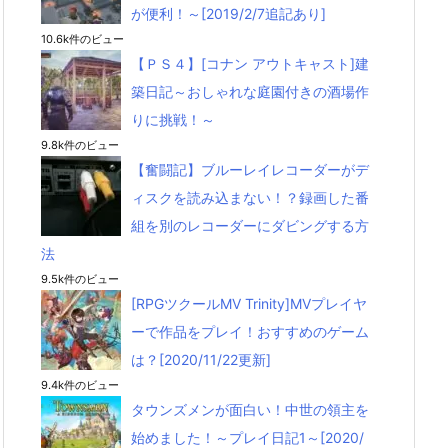
が便利！～[2019/2/7追記あり]
10.6k件のビュー
【ＰＳ４】[コナン アウトキャスト]建
築日記～おしゃれな庭園付きの酒場作
りに挑戦！～
9.8k件のビュー
【奮闘記】ブルーレイレコーダーがデ
ィスクを読み込まない！？録画した番
組を別のレコーダーにダビングする方
法
9.5k件のビュー
[RPGツクールMV Trinity]MVプレイヤ
ーで作品をプレイ！おすすめのゲーム
は？[2020/11/22更新]
9.4k件のビュー
タウンズメンが面白い！中世の領主を
始めました！～プレイ日記1～[2020/