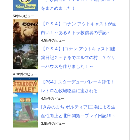
をまとめました！
5k件のビュー
【ＰＳ４】コナン アウトキャストが面
白い！～あるミトラ教信者の手記～
4.9k件のビュー
【ＰＳ４】[コナン アウトキャスト]建
築日記２～まるでエルフの村！？ツリ
ーハウスを作りました！～
4.3k件のビュー
【PS4】スターデューバレーを評価！
レトロな牧場物語に癒される！
4.1k件のビュー
[きみのまち ポルティア]工場による生
産性向上と北部開拓～プレイ日記19～
3.8k件のビュー