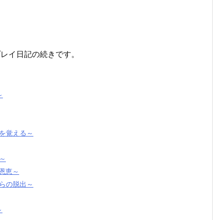
記プレイ日記の続きです。
～
法を覚える～
て～
の恩恵～
からの脱出～
～