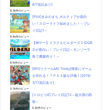
8/7追記あり]
8.3k件のビュー
[PS4]きみのまち ポルティアが面白
い！スローライフ始めました！～プレ
イ日記1～
6.4k件のビュー
【神ゲー】ドラクエビルダーズ２(DQB
2)が面白い！プレイ日記～モンゾーラ
島で農園作り！～
6.1k件のビュー
[RPGツクールMV Trinity]簡単にゲーム
を作れる！？ＰＳ４版を評価！[2019/
3/11追記あり]
5.7k件のビュー
[トロピコ6]プレイ日記12～超大国の防
衛～
5.5k件のビュー