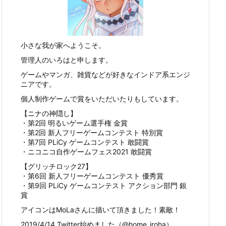
小さな我が家へようこそ。
管理人のいろはと申します。
ゲームやマンガ、雑貨などが好きなインドア系エンジ
ニアです。
個人制作ゲームで賞をいただいたりもしています。
【ニナの神隠し】
・第2回 明るいゲーム選手権 金賞
・第2回 新人フリーゲームコンテスト 特別賞
・第7回 PLiCy ゲームコンテスト 敢闘賞
・ニコニコ自作ゲームフェス2021 敢闘賞
【グリッチロック27】
・第6回 新人フリーゲームコンテスト 優秀賞
・第9回 PLiCy ゲームコンテスト アクション部門 銀
賞
アイコンはMoLaさんに描いて頂きました！素敵！
2019/4/14 Twitter始めました（@home_iroha）