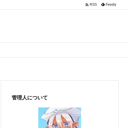

Feedly
RSS
管理人について