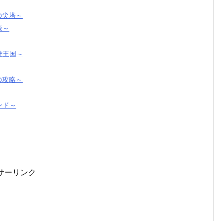
の尖塔～
森～
英雄王国～
の攻略～
ンド～
サーリンク