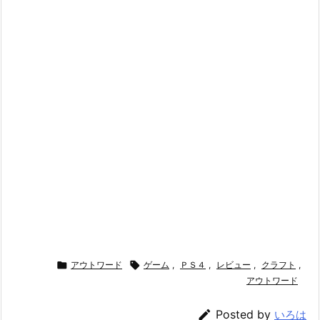

アウトワード

ゲーム
,
ＰＳ４
,
レビュー
,
クラフト
,
アウトワード

Posted by
いろは