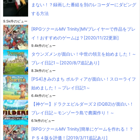
まない！？録画した番組を別のレコーダーにダビング
する方法
9.5k件のビュー
[RPGツクールMV Trinity]MVプレイヤーで作品をプレ
イ！おすすめのゲームは？[2020/11/22更新]
9.4k件のビュー
タウンズメンが面白い！中世の領主を始めました！～
プレイ日記1～[2020/8/7追記あり]
8.3k件のビュー
[PS4]きみのまち ポルティアが面白い！スローライフ
始めました！～プレイ日記1～
6.4k件のビュー
【神ゲー】ドラクエビルダーズ２(DQB2)が面白い！
プレイ日記～モンゾーラ島で農園作り！～
6.1k件のビュー
[RPGツクールMV Trinity]簡単にゲームを作れる！？
ＰＳ４版を評価！[2019/3/11追記あり]