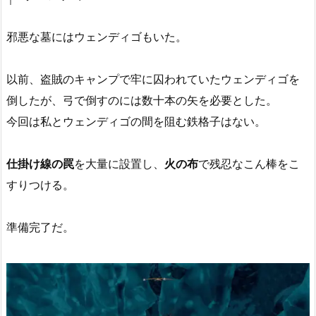
邪悪な墓にはウェンディゴもいた。
以前、盗賊のキャンプで牢に囚われていたウェンディゴを
倒したが、弓で倒すのには数十本の矢を必要とした。
今回は私とウェンディゴの間を阻む鉄格子はない。
仕掛け線の罠
を大量に設置し、
火の布
で残忍なこん棒をこ
すりつける。
準備完了だ。