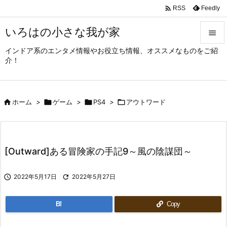

Feedly
RSS
いろはの小さな我が家

インドア系のエンタメ情報やお役立ち情報、オススメなものをご紹

介！
メニュ

サイド

ホーム
>

ゲーム
>

PS4
>

アウトワード

前へ

次へ
[Outward]ある冒険家の手記9～風の陰謀団～

検索

2022年5月17日

2022年5月27日
B!
Copy