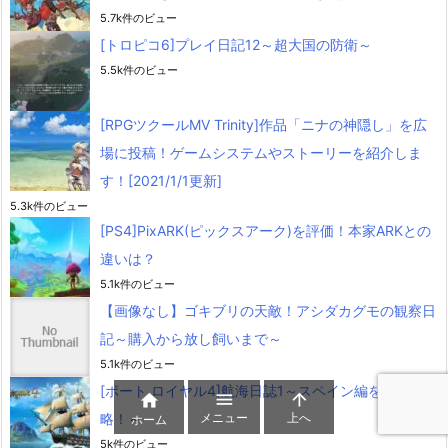
5.7k件のビュー
[トロピコ6]プレイ日記12～超大国の防衛～
5.5k件のビュー
[RPGツクールMV Trinity]作品「ニナの神隠し」を広
場に投稿！ゲームシステムやストーリーを紹介しま
す！[2021/1/1更新]
5.3k件のビュー
[PS4]PixARK(ピックスアーク)を評価！本家ARKとの
違いは？
5.1k件のビュー
【画像なし】ゴキブリの天敵！アシダカグモの観察日
記～購入から放し飼いまで～
5.1k件のビュー
[ポート ロイヤル4]航海日誌1～スペイン編を商人で攻



メニュー
上へ
略！～
ホーム
5k件のビュー