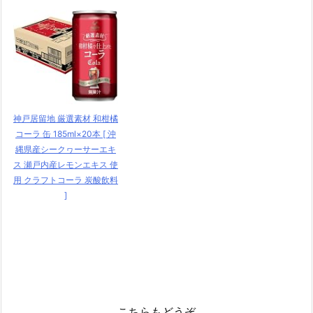
神戸居留地 厳選素材 和柑橘
コーラ 缶 185ml×20本 [ 沖
縄県産シークヮーサーエキ
ス 瀬戸内産レモンエキス 使
用 クラフトコーラ 炭酸飲料
]
こちらもどうぞ