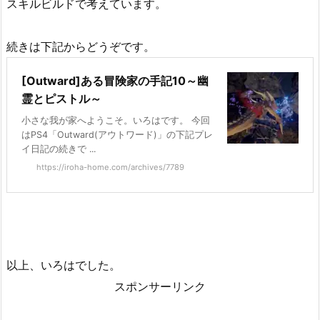
スキルビルドで考えています。
続きは下記からどうぞです。
[Outward]ある冒険家の手記10～幽
霊とピストル～
小さな我が家へようこそ。いろはです。 今回
はPS4「Outward(アウトワード)」の下記プレ
イ日記の続きで ...
https://iroha-home.com/archives/7789
以上、いろはでした。
スポンサーリンク