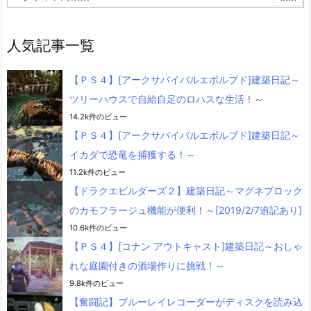
人気記事一覧
【ＰＳ４】[アークサバイバルエボルブド]建築日記～
ツリーハウスで自給自足のロハスな生活！～
14.2k件のビュー
【ＰＳ４】[アークサバイバルエボルブド]建築日記～
イカダで恐竜を捕獲する！～
11.2k件のビュー
【ドラクエビルダーズ２】建築日記～マグネブロック
のカモフラージュ機能が便利！～[2019/2/7追記あり]
10.6k件のビュー
【ＰＳ４】[コナン アウトキャスト]建築日記～おしゃ
れな庭園付きの酒場作りに挑戦！～
9.8k件のビュー
【奮闘記】ブルーレイレコーダーがディスクを読み込