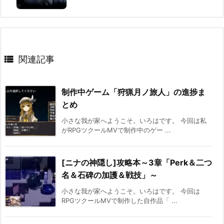

関連記事
制作中ゲーム「狩猟月ノ旅人」の進捗ま
とめ
小さな我が家へようこそ。いろはです。 今回は私
がRPGツクールMVで制作中のゲー ...
[ニナの神隠し]攻略本～3章「Perk＆二つ
名＆石碑の加護＆戦技」～
小さな我が家へようこそ。いろはです。 今回は
RPGツクールMVで制作した自作品「 ...