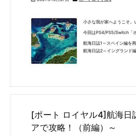
小さな我が家へようこそ。
今回はPS4/PS5/Swit
航海日誌1～スペイン編を
航海日誌2～イングランド編を
[ポート ロイヤル4]航海
アで攻略！（前編）～