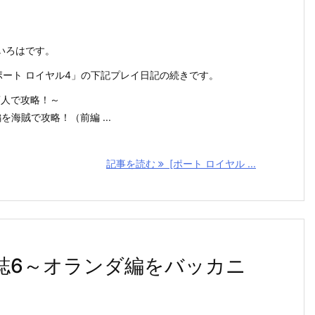
いろはです。
ch「ポート ロイヤル4」の下記プレイ日記の続きです。
商人で攻略！～
海賊で攻略！（前編 ...
記事を読む
[ポート ロイヤル ...
日誌6～オランダ編をバッカニ