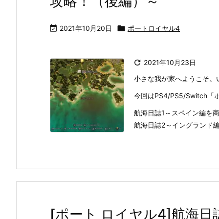
攻略！（後編）～

2021年10月20日

ポートロイヤル4

2021年10月23日
小さな我が家へようこそ。
今回はPS4/PS5/Swit
航海日誌1～スペイン編を
航海日誌2～イングランド編を
[ポート ロイヤル4]航海