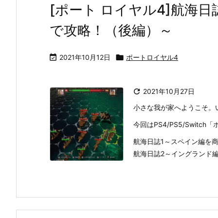
[ポート ロイヤル4]航海
で攻略！（後編）～

2021年10月12日

ポートロイヤル4

2021年10月27日
小さな我が家へようこそ。
今回はPS4/PS5/Swit
航海日誌1～スペイン編を
航海日誌2～イングランド編を