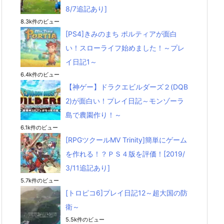
8/7追記あり]
8.3k件のビュー
[PS4]きみのまち ポルティアが面白
い！スローライフ始めました！～プレ
イ日記1～
6.4k件のビュー
【神ゲー】ドラクエビルダーズ２(DQB
2)が面白い！プレイ日記～モンゾーラ
島で農園作り！～
6.1k件のビュー
[RPGツクールMV Trinity]簡単にゲーム
を作れる！？ＰＳ４版を評価！[2019/
3/11追記あり]
5.7k件のビュー
[トロピコ6]プレイ日記12～超大国の防
衛～
5.5k件のビュー