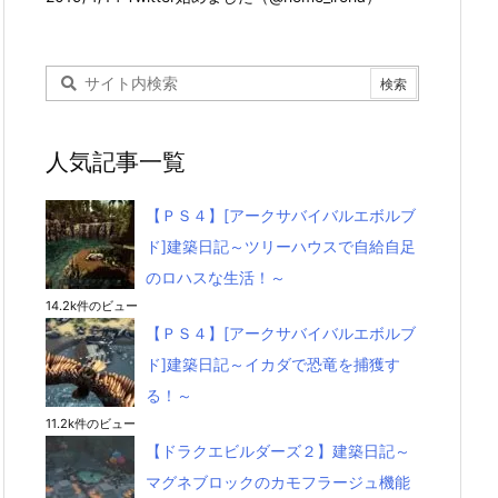
人気記事一覧
【ＰＳ４】[アークサバイバルエボルブ
ド]建築日記～ツリーハウスで自給自足
のロハスな生活！～
14.2k件のビュー
【ＰＳ４】[アークサバイバルエボルブ
ド]建築日記～イカダで恐竜を捕獲す
る！～
11.2k件のビュー
【ドラクエビルダーズ２】建築日記～
マグネブロックのカモフラージュ機能