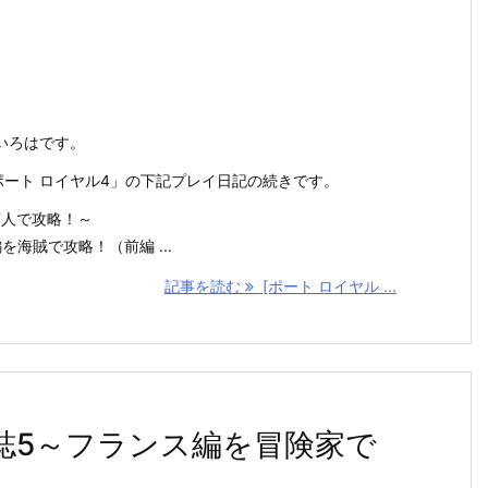
いろはです。
ch「ポート ロイヤル4」の下記プレイ日記の続きです。
商人で攻略！～
海賊で攻略！（前編 ...
記事を読む
[ポート ロイヤル ...
日誌5～フランス編を冒険家で