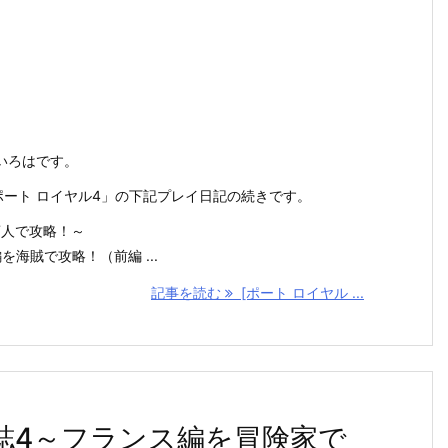
いろはです。
ch「ポート ロイヤル4」の下記プレイ日記の続きです。
商人で攻略！～
海賊で攻略！（前編 ...
記事を読む
[ポート ロイヤル ...
日誌4～フランス編を冒険家で