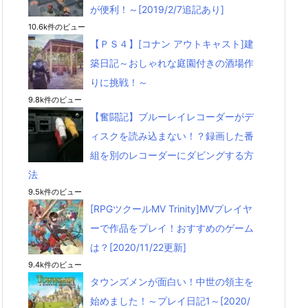
が便利！～[2019/2/7追記あり]
10.6k件のビュー
【ＰＳ４】[コナン アウトキャスト]建
築日記～おしゃれな庭園付きの酒場作
りに挑戦！～
9.8k件のビュー
【奮闘記】ブルーレイレコーダーがデ
ィスクを読み込まない！？録画した番
組を別のレコーダーにダビングする方
法
9.5k件のビュー
[RPGツクールMV Trinity]MVプレイヤ
ーで作品をプレイ！おすすめのゲーム
は？[2020/11/22更新]
9.4k件のビュー
タウンズメンが面白い！中世の領主を
始めました！～プレイ日記1～[2020/