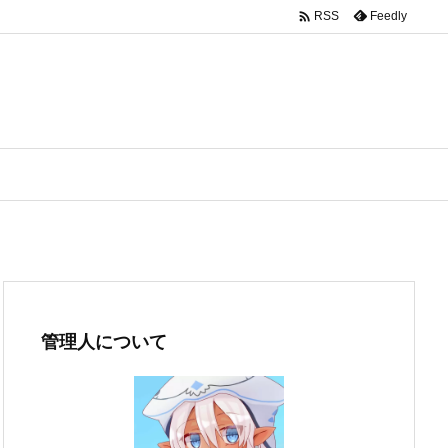

Feedly
RSS
管理人について