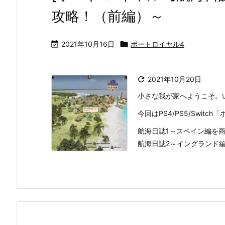
攻略！（前編）～

2021年10月16日

ポートロイヤル4

2021年10月20日
小さな我が家へようこそ。
今回はPS4/PS5/Swit
航海日誌1～スペイン編を
航海日誌2～イングランド編を