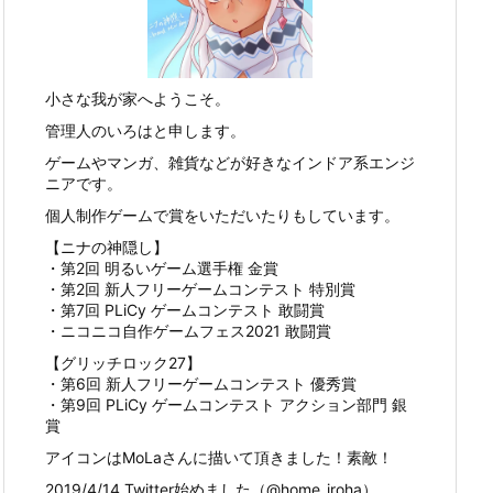
小さな我が家へようこそ。
管理人のいろはと申します。
ゲームやマンガ、雑貨などが好きなインドア系エンジ
ニアです。
個人制作ゲームで賞をいただいたりもしています。
【ニナの神隠し】
・第2回 明るいゲーム選手権 金賞
・第2回 新人フリーゲームコンテスト 特別賞
・第7回 PLiCy ゲームコンテスト 敢闘賞
・ニコニコ自作ゲームフェス2021 敢闘賞
【グリッチロック27】
・第6回 新人フリーゲームコンテスト 優秀賞
・第9回 PLiCy ゲームコンテスト アクション部門 銀
賞
アイコンはMoLaさんに描いて頂きました！素敵！
2019/4/14 Twitter始めました（@home_iroha）