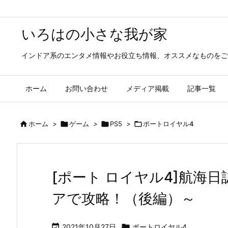
いろはの小さな我が家
インドア系のエンタメ情報やお役立ち情報、オススメなものをご
ホーム
お問い合わせ
メディア掲載
記事一覧

ホーム
>

ゲーム
>

PS5
>

ポートロイヤル4
[ポート ロイヤル4]航海
アで攻略！（後編）～

2021年10月27日

ポートロイヤル4