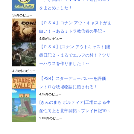
をまとめました！
5k件のビュー
【ＰＳ４】コナン アウトキャストが面
白い！～あるミトラ教信者の手記～
4.9k件のビュー
【ＰＳ４】[コナン アウトキャスト]建
築日記２～まるでエルフの村！？ツリ
ーハウスを作りました！～
4.3k件のビュー
【PS4】スターデューバレーを評価！
レトロな牧場物語に癒される！
4.1k件のビュー
[きみのまち ポルティア]工場による生
産性向上と北部開拓～プレイ日記19～
3.8k件のビュー