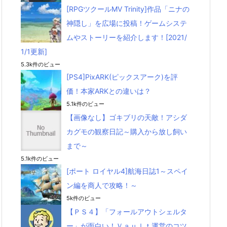
[RPGツクールMV Trinity]作品「ニナの
神隠し」を広場に投稿！ゲームシステ
ムやストーリーを紹介します！[2021/
1/1更新]
5.3k件のビュー
[PS4]PixARK(ピックスアーク)を評
価！本家ARKとの違いは？
5.1k件のビュー
【画像なし】ゴキブリの天敵！アシダ
カグモの観察日記～購入から放し飼い
まで～
5.1k件のビュー
[ポート ロイヤル4]航海日誌1～スペイ
ン編を商人で攻略！～
5k件のビュー
【ＰＳ４】「フォールアウトシェルタ
ー」が面白い！Ｖａｕｌｔ運営のコツ