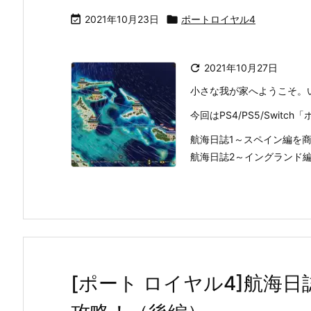

2021年10月23日

ポートロイヤル4

2021年10月27日
小さな我が家へようこそ。
今回はPS4/PS5/Swit
航海日誌1～スペイン編を
航海日誌2～イングランド編を
[ポート ロイヤル4]航海