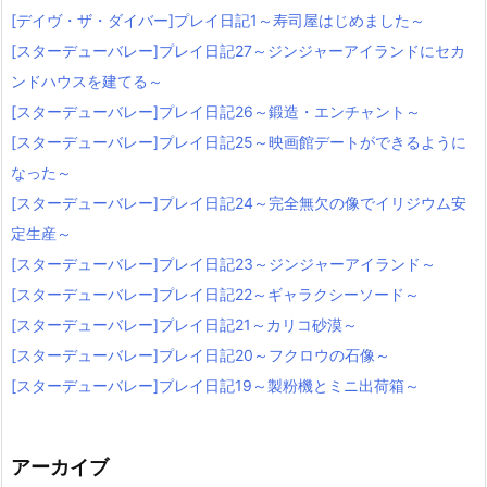
[デイヴ・ザ・ダイバー]プレイ日記1～寿司屋はじめました～
[スターデューバレー]プレイ日記27～ジンジャーアイランドにセカ
ンドハウスを建てる～
[スターデューバレー]プレイ日記26～鍛造・エンチャント～
[スターデューバレー]プレイ日記25～映画館デートができるように
なった～
[スターデューバレー]プレイ日記24～完全無欠の像でイリジウム安
定生産～
[スターデューバレー]プレイ日記23～ジンジャーアイランド～
[スターデューバレー]プレイ日記22～ギャラクシーソード～
[スターデューバレー]プレイ日記21～カリコ砂漠～
[スターデューバレー]プレイ日記20～フクロウの石像～
[スターデューバレー]プレイ日記19～製粉機とミニ出荷箱～
アーカイブ