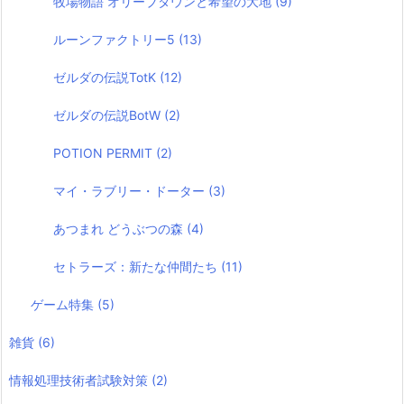
牧場物語 オリーブタウンと希望の大地
(9)
ルーンファクトリー5
(13)
ゼルダの伝説TotK
(12)
ゼルダの伝説BotW
(2)
POTION PERMIT
(2)
マイ・ラブリー・ドーター
(3)
あつまれ どうぶつの森
(4)
セトラーズ：新たな仲間たち
(11)
ゲーム特集
(5)
雑貨
(6)
情報処理技術者試験対策
(2)