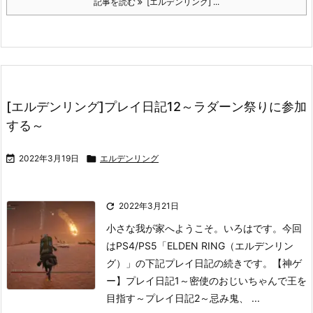
記事を読む
[エルデンリング] ...
[エルデンリング]プレイ日記12～ラダーン祭りに参加
する～

2022年3月19日

エルデンリング

2022年3月21日
小さな我が家へようこそ。いろはです。
今回
はPS4/PS5「ELDEN RING（エルデンリン
グ）」の下記プレイ日記の続きです。
【神ゲ
ー】プレイ日記1～密使のおじいちゃんで王を
目指す～
プレイ日記2～忌み鬼、 ...