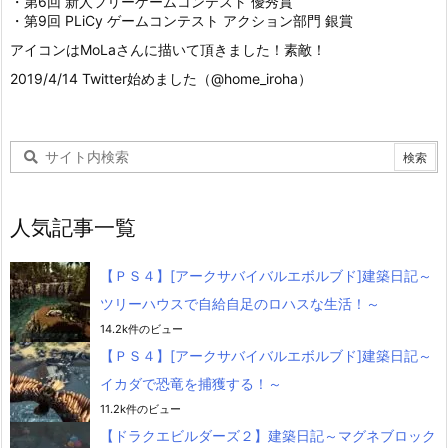
・第6回 新人フリーゲームコンテスト 優秀賞
・第9回 PLiCy ゲームコンテスト アクション部門 銀賞
アイコンはMoLaさんに描いて頂きました！素敵！
2019/4/14 Twitter始めました（@home_iroha）
人気記事一覧
【ＰＳ４】[アークサバイバルエボルブド]建築日記～
ツリーハウスで自給自足のロハスな生活！～
14.2k件のビュー
【ＰＳ４】[アークサバイバルエボルブド]建築日記～
イカダで恐竜を捕獲する！～
11.2k件のビュー
【ドラクエビルダーズ２】建築日記～マグネブロック