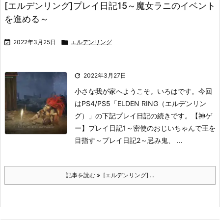
[エルデンリング]プレイ日記15～魔女ラニのイベント
を進める～

2022年3月25日

エルデンリング

2022年3月27日
小さな我が家へようこそ。いろはです。
今回
はPS4/PS5「ELDEN RING（エルデンリン
グ）」の下記プレイ日記の続きです。
【神ゲ
ー】プレイ日記1～密使のおじいちゃんで王を
目指す～
プレイ日記2～忌み鬼、 ...
記事を読む
[エルデンリング] ...