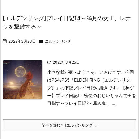
[エルデンリング]プレイ日記14～満月の女王、レナ
ラを撃破する～

2022年3月23日

エルデンリング

2022年3月25日
小さな我が家へようこそ。いろはです。
今回
はPS4/PS5「ELDEN RING（エルデンリン
グ）」の下記プレイ日記の続きです。
【神ゲ
ー】プレイ日記1～密使のおじいちゃんで王を
目指す～
プレイ日記2～忌み鬼、 ...
記事を読む
[エルデンリング] ...