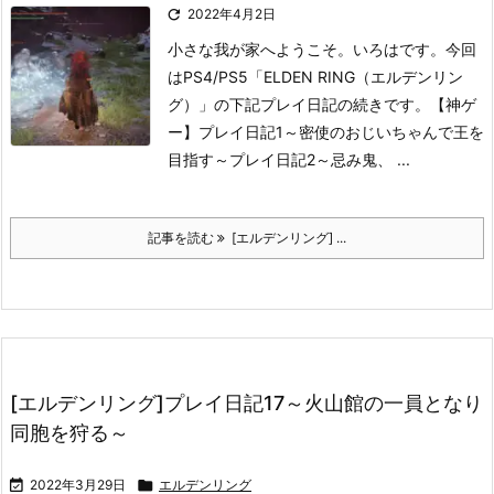

2022年4月2日
小さな我が家へようこそ。いろはです。
今回
はPS4/PS5「ELDEN RING（エルデンリン
グ）」の下記プレイ日記の続きです。
【神ゲ
ー】プレイ日記1～密使のおじいちゃんで王を
目指す～
プレイ日記2～忌み鬼、 ...
記事を読む
[エルデンリング] ...
[エルデンリング]プレイ日記17～火山館の一員となり
同胞を狩る～

2022年3月29日

エルデンリング