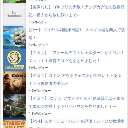
【画像なし】ゴキブリの天敵！アシダカグモの観察日
記～購入から放し飼いまで～
5.1k件のビュー
[ポート ロイヤル4]航海日誌1～スペイン編を商人で攻
略！～
5k件のビュー
【ＰＳ４】「フォールアウトシェルター」が面白い！
Ｖａｕｌｔ運営のコツをまとめました！
5k件のビュー
【ＰＳ４】コナン アウトキャストが面白い！～ある
ミトラ教信者の手記～
4.9k件のビュー
【ＰＳ４】[コナン アウトキャスト]建築日記２～まる
でエルフの村！？ツリーハウスを作りました！～
4.3k件のビュー
【PS4】スターデューバレーを評価！レトロな牧場物