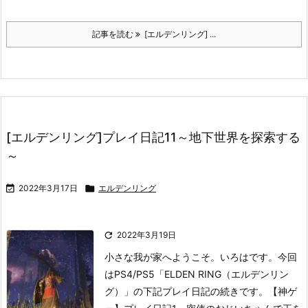
記事を読む
[エルデンリング] ...
[エルデンリング]プレイ日記11～地下世界を探索する
～

2022年3月17日

エルデンリング

2022年3月19日
小さな我が家へようこそ。いろはです。
今回
はPS4/PS5「ELDEN RING（エルデンリン
グ）」の下記プレイ日記の続きです。
【神ゲ