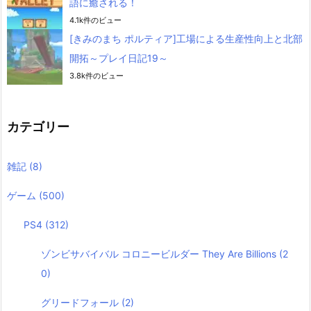
語に癒される！
4.1k件のビュー
[きみのまち ポルティア]工場による生産性向上と北部
開拓～プレイ日記19～
3.8k件のビュー
カテゴリー
雑記
(8)
ゲーム
(500)
PS4
(312)
ゾンビサバイバル コロニービルダー They Are Billions
(2
0)
グリードフォール
(2)