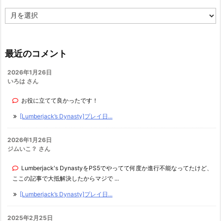
ア
ー
カ
イ
ブ
最近のコメント
2026年1月26日
いろは さん
お役に立てて良かったです！
[Lumberjack’s Dynasty]プレイ日...
2026年1月26日
ジムいこ？ さん
Lumberjack's DynastyをPS5でやってて何度か進行不能なってたけど、
ここの記事で大抵解決したからマジで ...
[Lumberjack’s Dynasty]プレイ日...
2025年2月25日