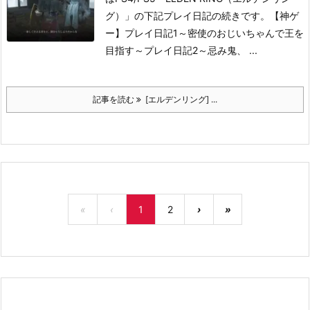
グ）」の下記プレイ日記の続きです。
【神ゲ
ー】プレイ日記1～密使のおじいちゃんで王を
目指す～
プレイ日記2～忌み鬼、 ...
記事を読む
[エルデンリング] ...
«
‹
1
2
›
»