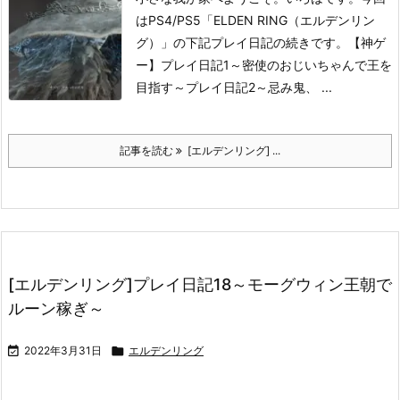
はPS4/PS5「ELDEN RING（エルデンリン
グ）」の下記プレイ日記の続きです。
【神ゲ
ー】プレイ日記1～密使のおじいちゃんで王を
目指す～
プレイ日記2～忌み鬼、 ...
記事を読む
[エルデンリング] ...
[エルデンリング]プレイ日記18～モーグウィン王朝で
ルーン稼ぎ～

2022年3月31日

エルデンリング