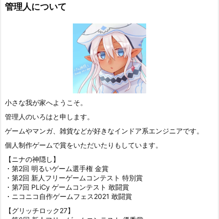
管理人について
小さな我が家へようこそ。
管理人のいろはと申します。
ゲームやマンガ、雑貨などが好きなインドア系エンジニアです。
個人制作ゲームで賞をいただいたりもしています。
【ニナの神隠し】
・第2回 明るいゲーム選手権 金賞
・第2回 新人フリーゲームコンテスト 特別賞
・第7回 PLiCy ゲームコンテスト 敢闘賞
・ニコニコ自作ゲームフェス2021 敢闘賞
【グリッチロック27】