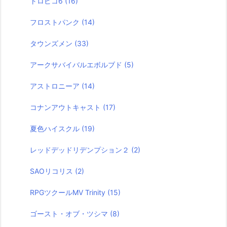
トロピコ6
(16)
フロストパンク
(14)
タウンズメン
(33)
アークサバイバルエボルブド
(5)
アストロニーア
(14)
コナンアウトキャスト
(17)
夏色ハイスクル
(19)
レッドデッドリデンプション２
(2)
SAOリコリス
(2)
RPGツクールMV Trinity
(15)
ゴースト・オブ・ツシマ
(8)