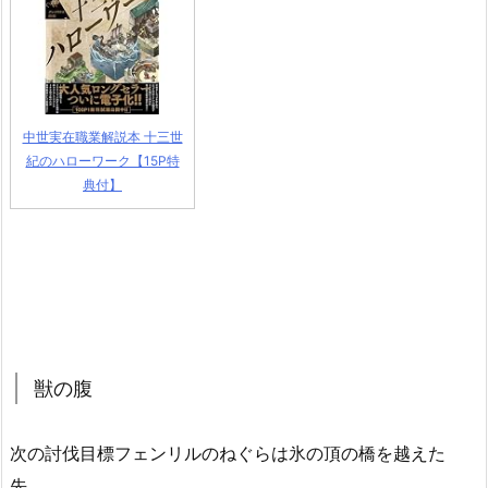
中世実在職業解説本 十三世
紀のハローワーク【15P特
典付】
獣の腹
次の討伐目標フェンリルのねぐらは氷の頂の橋を越えた
先。