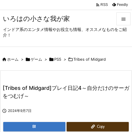

Feedly
RSS
いろはの小さな我が家

インドア系のエンタメ情報やお役立ち情報、オススメなものをご紹

介！
メニュ

サイド

ホーム
>

ゲーム
>

PS5
>

Tribes of Midgard

前へ

次へ
[Tribes of Midgard]プレイ日記4～自分だけのサーガ

をつむげ～
検索

2024年9月7日
B!
Copy