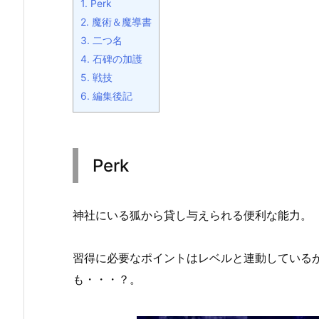
1.
Perk
2.
魔術＆魔導書
3.
二つ名
4.
石碑の加護
5.
戦技
6.
編集後記
Perk
神社にいる狐から貸し与えられる便利な能力。
習得に必要なポイントはレベルと連動している
も・・・？。