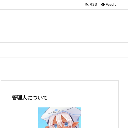

Feedly
RSS
管理人について