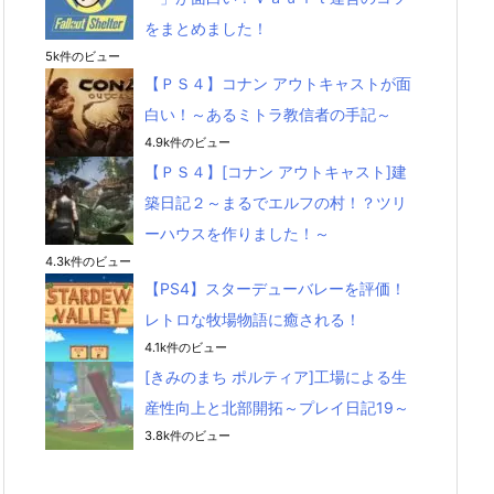
をまとめました！
5k件のビュー
【ＰＳ４】コナン アウトキャストが面
白い！～あるミトラ教信者の手記～
4.9k件のビュー
【ＰＳ４】[コナン アウトキャスト]建
築日記２～まるでエルフの村！？ツリ
ーハウスを作りました！～
4.3k件のビュー
【PS4】スターデューバレーを評価！
レトロな牧場物語に癒される！
4.1k件のビュー
[きみのまち ポルティア]工場による生
産性向上と北部開拓～プレイ日記19～
3.8k件のビュー