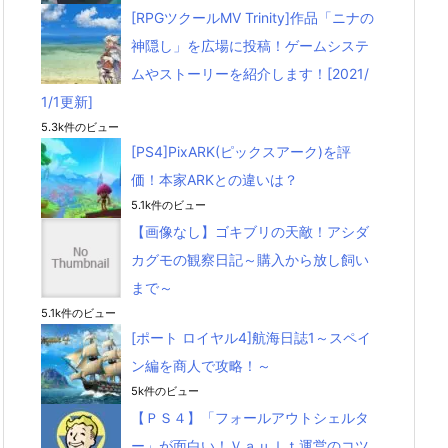
[RPGツクールMV Trinity]作品「ニナの
神隠し」を広場に投稿！ゲームシステ
ムやストーリーを紹介します！[2021/
1/1更新]
5.3k件のビュー
[PS4]PixARK(ピックスアーク)を評
価！本家ARKとの違いは？
5.1k件のビュー
【画像なし】ゴキブリの天敵！アシダ
カグモの観察日記～購入から放し飼い
まで～
5.1k件のビュー
[ポート ロイヤル4]航海日誌1～スペイ
ン編を商人で攻略！～
5k件のビュー
【ＰＳ４】「フォールアウトシェルタ
ー」が面白い！Ｖａｕｌｔ運営のコツ