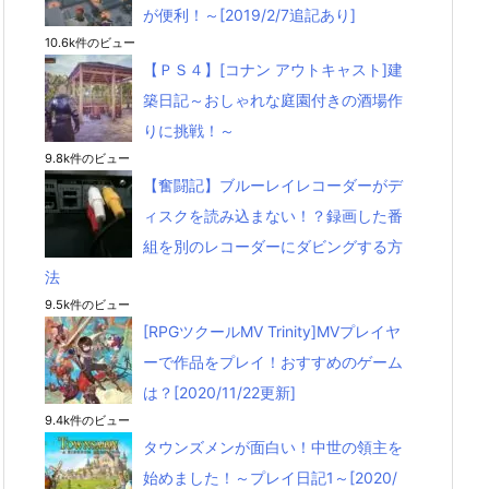
が便利！～[2019/2/7追記あり]
10.6k件のビュー
【ＰＳ４】[コナン アウトキャスト]建
築日記～おしゃれな庭園付きの酒場作
りに挑戦！～
9.8k件のビュー
【奮闘記】ブルーレイレコーダーがデ
ィスクを読み込まない！？録画した番
組を別のレコーダーにダビングする方
法
9.5k件のビュー
[RPGツクールMV Trinity]MVプレイヤ
ーで作品をプレイ！おすすめのゲーム
は？[2020/11/22更新]
9.4k件のビュー
タウンズメンが面白い！中世の領主を
始めました！～プレイ日記1～[2020/