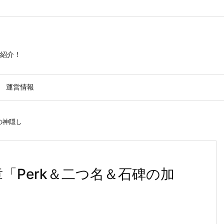
紹介！
運営情報
の神隠し
章「Perk＆二つ名＆石碑の加