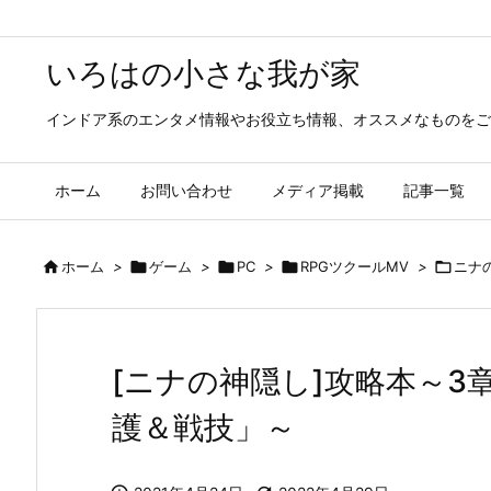
いろはの小さな我が家
インドア系のエンタメ情報やお役立ち情報、オススメなものをご
ホーム
お問い合わせ
メディア掲載
記事一覧

ホーム
>

ゲーム
>

PC
>

RPGツクールMV
>

ニナ
[ニナの神隠し]攻略本～3
護＆戦技」～