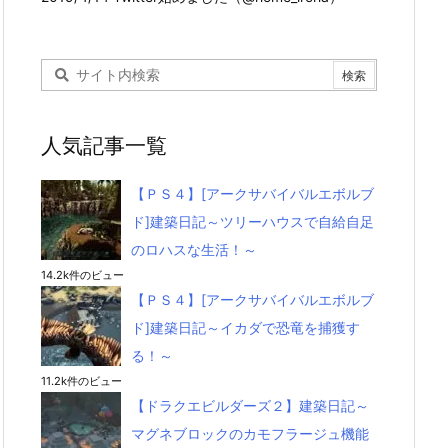
人気記事一覧
【ＰＳ４】[アークサバイバルエボルブ
ド]建築日記～ツリーハウスで自給自足
のロハスな生活！～
14.2k件のビュー
【ＰＳ４】[アークサバイバルエボルブ
ド]建築日記～イカダで恐竜を捕獲す
る！～
11.2k件のビュー
【ドラクエビルダーズ２】建築日記～
マグネブロックのカモフラージュ機能