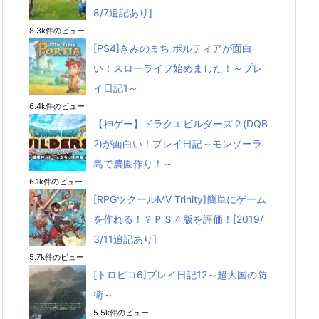
8/7追記あり]
8.3k件のビュー
[PS4]きみのまち ポルティアが面白
い！スローライフ始めました！～プレ
イ日記1～
6.4k件のビュー
【神ゲー】ドラクエビルダーズ２(DQB
2)が面白い！プレイ日記～モンゾーラ
島で農園作り！～
6.1k件のビュー
[RPGツクールMV Trinity]簡単にゲーム
を作れる！？ＰＳ４版を評価！[2019/
3/11追記あり]
5.7k件のビュー
[トロピコ6]プレイ日記12～超大国の防
衛～
5.5k件のビュー