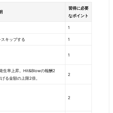
習得に必要
明
なポイント
1
をスキップする
1
1
生率上昇。Hit&Blowの報酬2
2
稼げる金額の上限2倍。
2