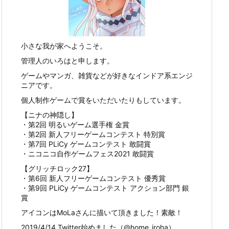
小さな我が家へようこそ。
管理人のいろはと申します。
ゲームやマンガ、雑貨などが好きなインドア系エンジ
ニアです。
個人制作ゲームで賞をいただいたりもしています。
【ニナの神隠し】
・第2回 明るいゲーム選手権 金賞
・第2回 新人フリーゲームコンテスト 特別賞
・第7回 PLiCy ゲームコンテスト 敢闘賞
・ニコニコ自作ゲームフェス2021 敢闘賞
【グリッチロック27】
・第6回 新人フリーゲームコンテスト 優秀賞
・第9回 PLiCy ゲームコンテスト アクション部門 銀
賞
アイコンはMoLaさんに描いて頂きました！素敵！
2019/4/14 Twitter始めました（@home_iroha）