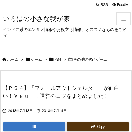

Feedly
RSS
いろはの小さな我が家

インドア系のエンタメ情報やお役立ち情報、オススメなものをご紹

介！
メニュ

サイド

ホーム
>

ゲーム
>

PS4
>

その他のPS4ゲーム

前へ

次へ
【ＰＳ４】「フォールアウトシェルター」が面白

い！Ｖａｕｌｔ運営のコツをまとめました！
検索

2018年7月13日

2018年7月14日
B!
Copy