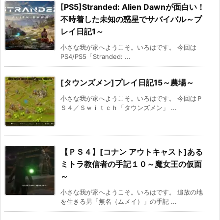
[PS5]Stranded: Alien Dawnが面白い！
不時着した未知の惑星でサバイバル～プ
レイ日記1～
小さな我が家へようこそ。いろはです。 今回は
PS4/PS5「Stranded: ...
[タウンズメン]プレイ日記15～農場～
小さな我が家へようこそ。いろはです。 今回はＰ
Ｓ４／Ｓｗｉｔｃｈ「タウンズメン」 ...
【ＰＳ４】[コナン アウトキャスト]ある
ミトラ教信者の手記１０～魔女王の仮面
～
小さな我が家へようこそ。いろはです。 追放の地
を生きる男「無名（ムメイ）」の手記 ...