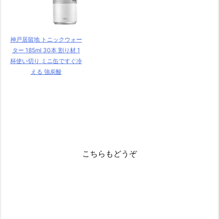
神戸居留地 トニックウォー
ター 185ml 30本 割り材 1
杯使い切り ミニ缶ですぐ冷
える 強炭酸
こちらもどうぞ