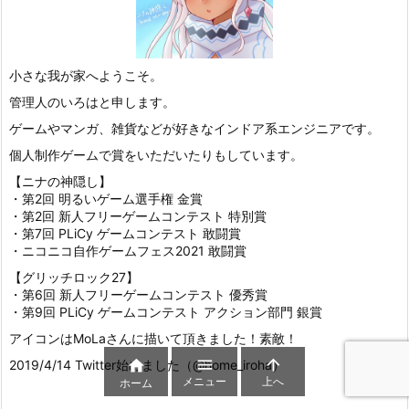
小さな我が家へようこそ。
管理人のいろはと申します。
ゲームやマンガ、雑貨などが好きなインドア系エンジニアです。
個人制作ゲームで賞をいただいたりもしています。
【ニナの神隠し】
・第2回 明るいゲーム選手権 金賞
・第2回 新人フリーゲームコンテスト 特別賞
・第7回 PLiCy ゲームコンテスト 敢闘賞
・ニコニコ自作ゲームフェス2021 敢闘賞
【グリッチロック27】
・第6回 新人フリーゲームコンテスト 優秀賞
・第9回 PLiCy ゲームコンテスト アクション部門 銀賞
アイコンはMoLaさんに描いて頂きました！素敵！



2019/4/14 Twitter始めました（@home_iroha）
メニュー
上へ
ホーム