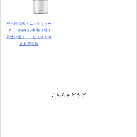
神戸居留地 トニックウォー
ター 185ml 30本 割り材 1
杯使い切り ミニ缶ですぐ冷
える 強炭酸
こちらもどうぞ