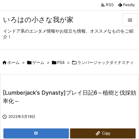

Feedly
RSS
いろはの小さな我が家

インドア系のエンタメ情報やお役立ち情報、オススメなものをご紹

介！
メニュ

サイド

ホーム
>

ゲーム
>

PS4
>

ランバージャックダイナスティ

前へ

次へ
[Lumberjack’s Dynasty]プレイ日記6～植樹と伐採効

率化～
検索

2023年3月18日
B!
Copy