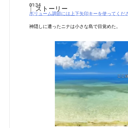
01:34
ストーリー
ボリューム調節には上下矢印キーを使ってくだ
神隠しに遭ったニナは小さな島で目覚めた。