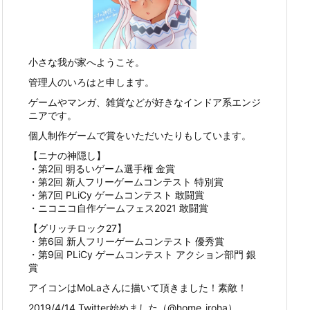
小さな我が家へようこそ。
管理人のいろはと申します。
ゲームやマンガ、雑貨などが好きなインドア系エンジ
ニアです。
個人制作ゲームで賞をいただいたりもしています。
【ニナの神隠し】
・第2回 明るいゲーム選手権 金賞
・第2回 新人フリーゲームコンテスト 特別賞
・第7回 PLiCy ゲームコンテスト 敢闘賞
・ニコニコ自作ゲームフェス2021 敢闘賞
【グリッチロック27】
・第6回 新人フリーゲームコンテスト 優秀賞
・第9回 PLiCy ゲームコンテスト アクション部門 銀
賞
アイコンはMoLaさんに描いて頂きました！素敵！
2019/4/14 Twitter始めました（@home_iroha）