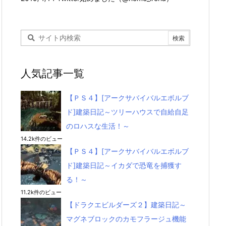
人気記事一覧
【ＰＳ４】[アークサバイバルエボルブ
ド]建築日記～ツリーハウスで自給自足
のロハスな生活！～
14.2k件のビュー
【ＰＳ４】[アークサバイバルエボルブ
ド]建築日記～イカダで恐竜を捕獲す
る！～
11.2k件のビュー
【ドラクエビルダーズ２】建築日記～
マグネブロックのカモフラージュ機能