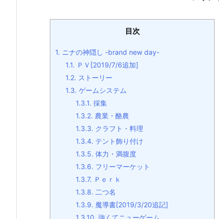
目次
1.
ニナの神隠し -brand new day-
1.1.
ＰＶ[2019/7/6追加]
1.2.
ストーリー
1.3.
ゲームシステム
1.3.1.
採集
1.3.2.
農業・酪農
1.3.3.
クラフト・料理
1.3.4.
テント飾り付け
1.3.5.
体力・満腹度
1.3.6.
フリーマーケット
1.3.7.
Ｐｅｒｋ
1.3.8.
二つ名
1.3.9.
魔導書[2019/3/20追記]
1.3.10.
強くてニューゲーム