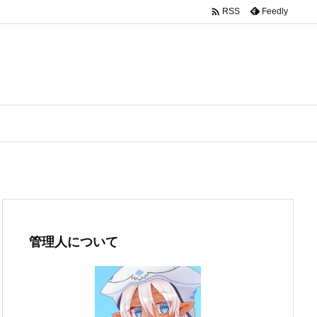

Feedly
RSS
管理人について