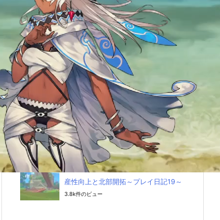
をまとめました！
5k件のビュー
【ＰＳ４】コナン アウトキャストが面
白い！～あるミトラ教信者の手記～
4.9k件のビュー
【ＰＳ４】[コナン アウトキャスト]建
築日記２～まるでエルフの村！？ツリ
ーハウスを作りました！～
4.3k件のビュー
【PS4】スターデューバレーを評価！
レトロな牧場物語に癒される！
4.1k件のビュー
[きみのまち ポルティア]工場による生
産性向上と北部開拓～プレイ日記19～
3.8k件のビュー