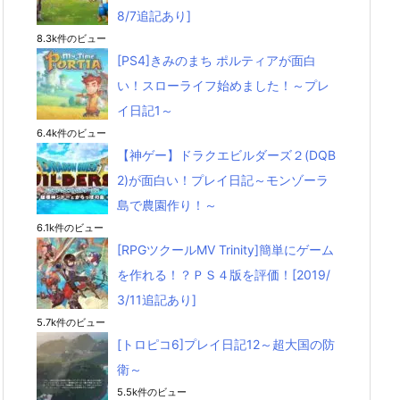
8/7追記あり]
8.3k件のビュー
[PS4]きみのまち ポルティアが面白
い！スローライフ始めました！～プレ
イ日記1～
6.4k件のビュー
【神ゲー】ドラクエビルダーズ２(DQB
2)が面白い！プレイ日記～モンゾーラ
島で農園作り！～
6.1k件のビュー
[RPGツクールMV Trinity]簡単にゲーム
を作れる！？ＰＳ４版を評価！[2019/
3/11追記あり]
5.7k件のビュー
[トロピコ6]プレイ日記12～超大国の防
衛～
5.5k件のビュー