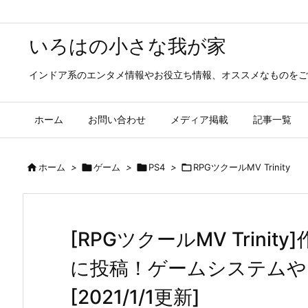
いろはの小さな我が家
インドア系のエンタメ情報やお役立ち情報、オススメなものをご
ホーム
お問い合わせ
メディア掲載
記事一覧

ホーム
>

ゲーム
>

PS4
>

RPGツクールMV Trinity
[RPGツクールMV Trin
に投稿！ゲームシステムや
[2021/1/1更新]