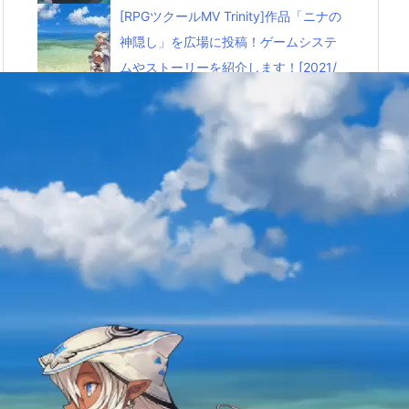
[RPGツクールMV Trinity]作品「ニナの
神隠し」を広場に投稿！ゲームシステ
ムやストーリーを紹介します！[2021/
1/1更新]
5.3k件のビュー
[PS4]PixARK(ピックスアーク)を評
価！本家ARKとの違いは？
5.1k件のビュー
【画像なし】ゴキブリの天敵！アシダ
カグモの観察日記～購入から放し飼い
まで～
5.1k件のビュー
[ポート ロイヤル4]航海日誌1～スペイ
ン編を商人で攻略！～
5k件のビュー
【ＰＳ４】「フォールアウトシェルタ
ー」が面白い！Ｖａｕｌｔ運営のコツ