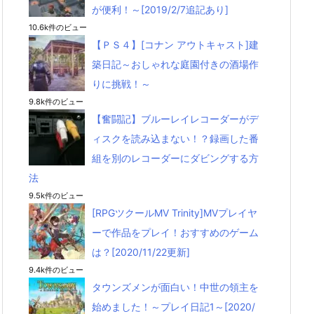
が便利！～[2019/2/7追記あり]
10.6k件のビュー
【ＰＳ４】[コナン アウトキャスト]建
築日記～おしゃれな庭園付きの酒場作
りに挑戦！～
9.8k件のビュー
【奮闘記】ブルーレイレコーダーがデ
ィスクを読み込まない！？録画した番
組を別のレコーダーにダビングする方
法
9.5k件のビュー
[RPGツクールMV Trinity]MVプレイヤ
ーで作品をプレイ！おすすめのゲーム
は？[2020/11/22更新]
9.4k件のビュー
タウンズメンが面白い！中世の領主を
始めました！～プレイ日記1～[2020/