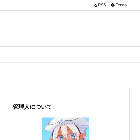

Feedly
RSS
管理人について