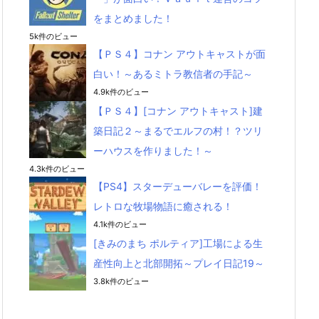
をまとめました！
5k件のビュー
【ＰＳ４】コナン アウトキャストが面
白い！～あるミトラ教信者の手記～
4.9k件のビュー
【ＰＳ４】[コナン アウトキャスト]建
築日記２～まるでエルフの村！？ツリ
ーハウスを作りました！～
4.3k件のビュー
【PS4】スターデューバレーを評価！
レトロな牧場物語に癒される！
4.1k件のビュー
[きみのまち ポルティア]工場による生
産性向上と北部開拓～プレイ日記19～
3.8k件のビュー