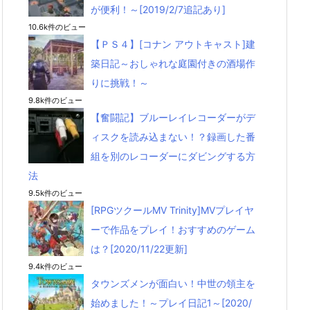
が便利！～[2019/2/7追記あり]
10.6k件のビュー
【ＰＳ４】[コナン アウトキャスト]建
築日記～おしゃれな庭園付きの酒場作
りに挑戦！～
9.8k件のビュー
【奮闘記】ブルーレイレコーダーがデ
ィスクを読み込まない！？録画した番
組を別のレコーダーにダビングする方
法
9.5k件のビュー
[RPGツクールMV Trinity]MVプレイヤ
ーで作品をプレイ！おすすめのゲーム
は？[2020/11/22更新]
9.4k件のビュー
タウンズメンが面白い！中世の領主を
始めました！～プレイ日記1～[2020/