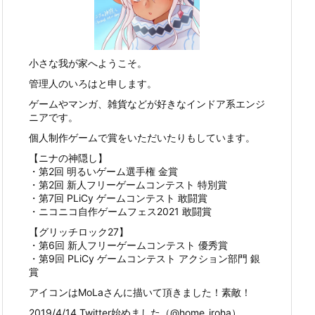
小さな我が家へようこそ。
管理人のいろはと申します。
ゲームやマンガ、雑貨などが好きなインドア系エンジ
ニアです。
個人制作ゲームで賞をいただいたりもしています。
【ニナの神隠し】
・第2回 明るいゲーム選手権 金賞
・第2回 新人フリーゲームコンテスト 特別賞
・第7回 PLiCy ゲームコンテスト 敢闘賞
・ニコニコ自作ゲームフェス2021 敢闘賞
【グリッチロック27】
・第6回 新人フリーゲームコンテスト 優秀賞
・第9回 PLiCy ゲームコンテスト アクション部門 銀
賞
アイコンはMoLaさんに描いて頂きました！素敵！
2019/4/14 Twitter始めました（@home_iroha）