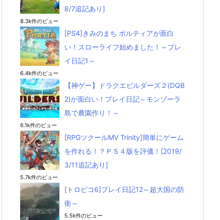
8/7追記あり]
8.3k件のビュー
[PS4]きみのまち ポルティアが面白
い！スローライフ始めました！～プレ
イ日記1～
6.4k件のビュー
【神ゲー】ドラクエビルダーズ２(DQB
2)が面白い！プレイ日記～モンゾーラ
島で農園作り！～
6.1k件のビュー
[RPGツクールMV Trinity]簡単にゲーム
を作れる！？ＰＳ４版を評価！[2019/
3/11追記あり]
5.7k件のビュー
[トロピコ6]プレイ日記12～超大国の防
衛～
5.5k件のビュー