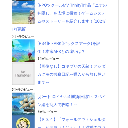
[RPGツクールMV Trinity]作品「ニナの
神隠し」を広場に投稿！ゲームシステ
ムやストーリーを紹介します！[2021/
1/1更新]
5.3k件のビュー
[PS4]PixARK(ピックスアーク)を評
価！本家ARKとの違いは？
5.1k件のビュー
【画像なし】ゴキブリの天敵！アシダ
カグモの観察日記～購入から放し飼い
まで～
5.1k件のビュー
[ポート ロイヤル4]航海日誌1～スペイ
ン編を商人で攻略！～
5k件のビュー
【ＰＳ４】「フォールアウトシェルタ
ー」が面白い！Ｖａｕｌｔ運営のコツ