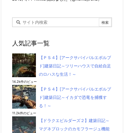
人気記事一覧
【ＰＳ４】[アークサバイバルエボルブ
ド]建築日記～ツリーハウスで自給自足
のロハスな生活！～
14.2k件のビュー
【ＰＳ４】[アークサバイバルエボルブ
ド]建築日記～イカダで恐竜を捕獲す
る！～
11.2k件のビュー
【ドラクエビルダーズ２】建築日記～
マグネブロックのカモフラージュ機能