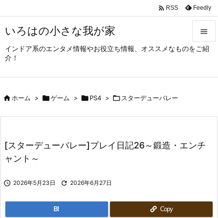

Feedly
RSS
いろはの小さな我が家

インドア系のエンタメ情報やお役立ち情報、オススメなものをご紹

介！
メニュ

サイド

ホーム
>

ゲーム
>

PS4
>

スターデューバレー

前へ

次へ
[スターデューバレー]プレイ日記26～鍛造・エンチ

ャント～
検索

2026年5月23日

2026年6月27日
B!
Copy