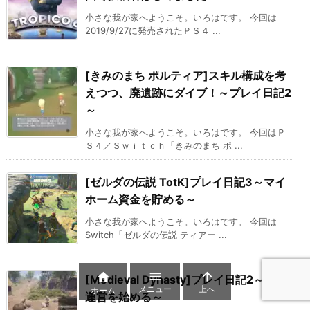
小さな我が家へようこそ。いろはです。 今回は
2019/9/27に発売されたＰＳ４ ...
[きみのまち ポルティア]スキル構成を考
えつつ、廃遺跡にダイブ！～プレイ日記2
～
小さな我が家へようこそ。いろはです。 今回はＰ
Ｓ４／Ｓｗｉｔｃｈ「きみのまち ポ ...
[ゼルダの伝説 TotK]プレイ日記3～マイ
ホーム資金を貯める～
小さな我が家へようこそ。いろはです。 今回は
Switch「ゼルダの伝説 ティアー ...



[Medieval Dynasty]プレイ日記2～村の
メニュー
上へ
ホーム
運営を始める～