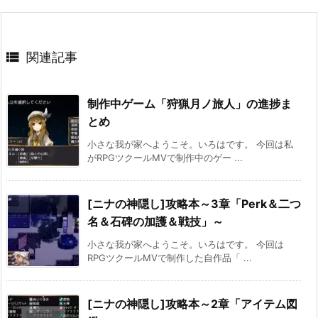

関連記事
制作中ゲーム「狩猟月ノ旅人」の進捗ま
とめ
小さな我が家へようこそ。いろはです。 今回は私
がRPGツクールMVで制作中のゲー ...
[ニナの神隠し]攻略本～3章「Perk＆二つ
名＆石碑の加護＆戦技」～
小さな我が家へようこそ。いろはです。 今回は
RPGツクールMVで制作した自作品「 ...
[ニナの神隠し]攻略本～2章「アイテム図