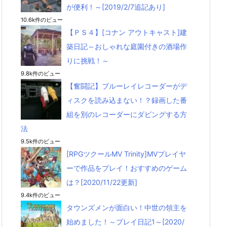
が便利！～[2019/2/7追記あり]
10.6k件のビュー
【ＰＳ４】[コナン アウトキャスト]建
築日記～おしゃれな庭園付きの酒場作
りに挑戦！～
9.8k件のビュー
【奮闘記】ブルーレイレコーダーがデ
ィスクを読み込まない！？録画した番
組を別のレコーダーにダビングする方
法
9.5k件のビュー
[RPGツクールMV Trinity]MVプレイヤ
ーで作品をプレイ！おすすめのゲーム
は？[2020/11/22更新]
9.4k件のビュー
タウンズメンが面白い！中世の領主を
始めました！～プレイ日記1～[2020/