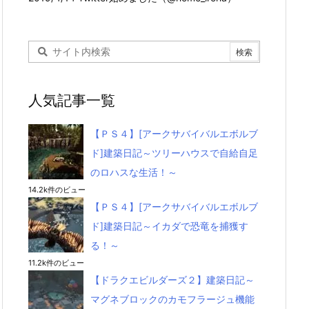
人気記事一覧
【ＰＳ４】[アークサバイバルエボルブ
ド]建築日記～ツリーハウスで自給自足
のロハスな生活！～
14.2k件のビュー
【ＰＳ４】[アークサバイバルエボルブ
ド]建築日記～イカダで恐竜を捕獲す
る！～
11.2k件のビュー
【ドラクエビルダーズ２】建築日記～
マグネブロックのカモフラージュ機能