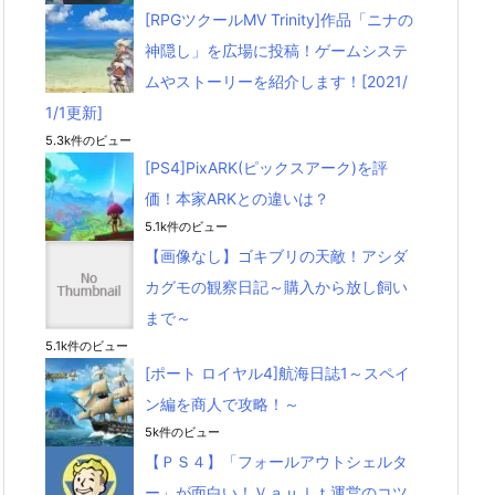
[RPGツクールMV Trinity]作品「ニナの
神隠し」を広場に投稿！ゲームシステ
ムやストーリーを紹介します！[2021/
1/1更新]
5.3k件のビュー
[PS4]PixARK(ピックスアーク)を評
価！本家ARKとの違いは？
5.1k件のビュー
【画像なし】ゴキブリの天敵！アシダ
カグモの観察日記～購入から放し飼い
まで～
5.1k件のビュー
[ポート ロイヤル4]航海日誌1～スペイ
ン編を商人で攻略！～
5k件のビュー
【ＰＳ４】「フォールアウトシェルタ
ー」が面白い！Ｖａｕｌｔ運営のコツ