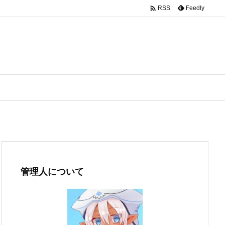

Feedly
RSS
管理人について