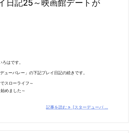
イ日記25～映画館デートが
いろはです。
スターデューバレー」の下記プレイ日記の続きです。
場でスローライフ～
を始めました～
記事を読む
[スターデューバ ...