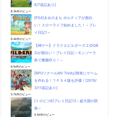
8/7追記あり]
8.3k件のビュー
[PS4]きみのまち ポルティアが面白
い！スローライフ始めました！～プレ
イ日記1～
6.4k件のビュー
【神ゲー】ドラクエビルダーズ２(DQB
2)が面白い！プレイ日記～モンゾーラ
島で農園作り！～
6.1k件のビュー
[RPGツクールMV Trinity]簡単にゲーム
を作れる！？ＰＳ４版を評価！[2019/
3/11追記あり]
5.7k件のビュー
[トロピコ6]プレイ日記12～超大国の防
衛～
5.5k件のビュー