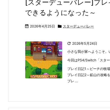
[スターデューバレー]プレ
できるようになった～

2026年4月25日

スターデューバレー

2026年5月24日
小さな我が家へようこそ。
今回はPS4/Switch「
プレイ日記1～ビーチの牧
プレイ日記2～鉱山の攻略
プレ ...