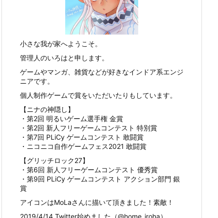
小さな我が家へようこそ。
管理人のいろはと申します。
ゲームやマンガ、雑貨などが好きなインドア系エンジ
ニアです。
個人制作ゲームで賞をいただいたりもしています。
【ニナの神隠し】
・第2回 明るいゲーム選手権 金賞
・第2回 新人フリーゲームコンテスト 特別賞
・第7回 PLiCy ゲームコンテスト 敢闘賞
・ニコニコ自作ゲームフェス2021 敢闘賞
【グリッチロック27】
・第6回 新人フリーゲームコンテスト 優秀賞
・第9回 PLiCy ゲームコンテスト アクション部門 銀
賞
アイコンはMoLaさんに描いて頂きました！素敵！
2019/4/14 Twitter始めました（@home_iroha）