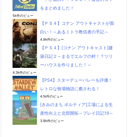
をまとめました！
5k件のビュー
【ＰＳ４】コナン アウトキャストが面
白い！～あるミトラ教信者の手記～
4.9k件のビュー
【ＰＳ４】[コナン アウトキャスト]建
築日記２～まるでエルフの村！？ツリ
ーハウスを作りました！～
4.3k件のビュー
【PS4】スターデューバレーを評価！
レトロな牧場物語に癒される！
4.1k件のビュー
[きみのまち ポルティア]工場による生
産性向上と北部開拓～プレイ日記19～
3.8k件のビュー