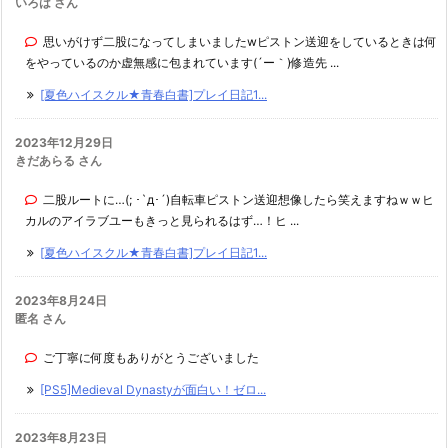
いろは さん
思いがけず二股になってしまいましたwピストン送迎をしているときは何
をやっているのか虚無感に包まれています(´ー｀)修造先 ...
[夏色ハイスクル★青春白書]プレイ日記1...
2023年12月29日
きだあらる さん
二股ルートに…(; ･`д･´)自転車ピストン送迎想像したら笑えますねｗｗヒ
カルのアイラブユーもきっと見られるはず…！ヒ ...
[夏色ハイスクル★青春白書]プレイ日記1...
2023年8月24日
匿名 さん
ご丁寧に何度もありがとうございました
[PS5]Medieval Dynastyが面白い！ゼロ...
2023年8月23日