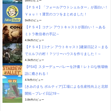
5k件のビュー
【ＰＳ４】「フォールアウトシェルター」が面白い！
Ｖａｕｌｔ運営のコツをまとめました！
5k件のビュー
【ＰＳ４】コナン アウトキャストが面白い！～ある
ミトラ教信者の手記～
4.9k件のビュー
【ＰＳ４】[コナン アウトキャスト]建築日記２～まる
でエルフの村！？ツリーハウスを作りました！～
4.3k件のビュー
【PS4】スターデューバレーを評価！レトロな牧場物
語に癒される！
4.1k件のビュー
[きみのまち ポルティア]工場による生産性向上と北部
開拓～プレイ日記19～
3.8k件のビュー