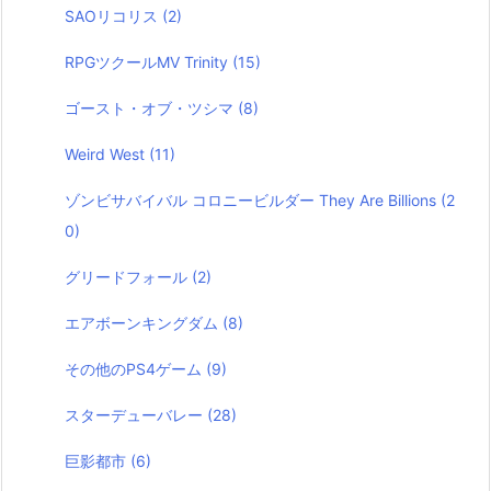
SAOリコリス
(2)
RPGツクールMV Trinity
(15)
ゴースト・オブ・ツシマ
(8)
Weird West
(11)
ゾンビサバイバル コロニービルダー They Are Billions
(2
0)
グリードフォール
(2)
エアボーンキングダム
(8)
その他のPS4ゲーム
(9)
スターデューバレー
(28)
巨影都市
(6)