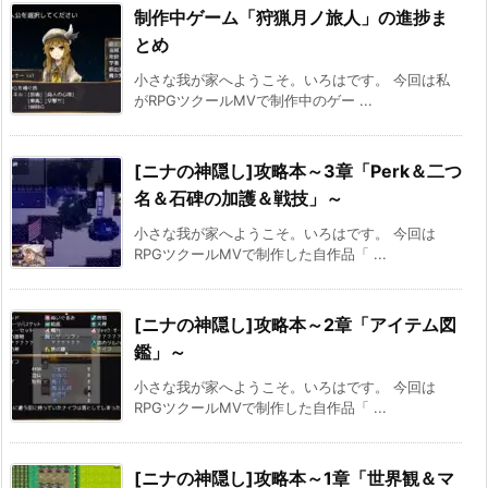
制作中ゲーム「狩猟月ノ旅人」の進捗ま
とめ
小さな我が家へようこそ。いろはです。 今回は私
がRPGツクールMVで制作中のゲー ...
[ニナの神隠し]攻略本～3章「Perk＆二つ
名＆石碑の加護＆戦技」～
小さな我が家へようこそ。いろはです。 今回は
RPGツクールMVで制作した自作品「 ...
[ニナの神隠し]攻略本～2章「アイテム図
鑑」～
小さな我が家へようこそ。いろはです。 今回は
RPGツクールMVで制作した自作品「 ...
[ニナの神隠し]攻略本～1章「世界観＆マ