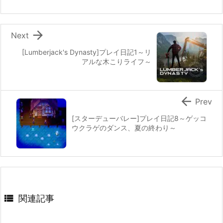

Next
[Lumberjack's Dynasty]プレイ日記1～リ
アルな木こりライフ～

Prev
[スターデューバレー]プレイ日記8～ゲッコ
ウクラゲのダンス、夏の終わり～

関連記事