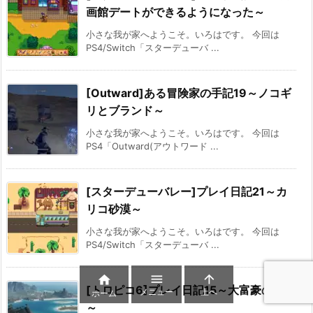
画館デートができるようになった～
小さな我が家へようこそ。いろはです。 今回は
PS4/Switch「スターデューバ ...
[Outward]ある冒険家の手記19～ノコギ
リとブランド～
小さな我が家へようこそ。いろはです。 今回は
PS4「Outward(アウトワード ...
[スターデューバレー]プレイ日記21～カ
リコ砂漠～
小さな我が家へようこそ。いろはです。 今回は
PS4/Switch「スターデューバ ...



[トロピコ6]プレイ日記15～大富豪の来訪
メニュー
上へ
ホーム
～