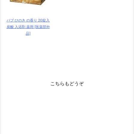
バブ ひのき の香り 20錠入
炭酸 入浴剤 薬用 [医薬部外
品]
こちらもどうぞ