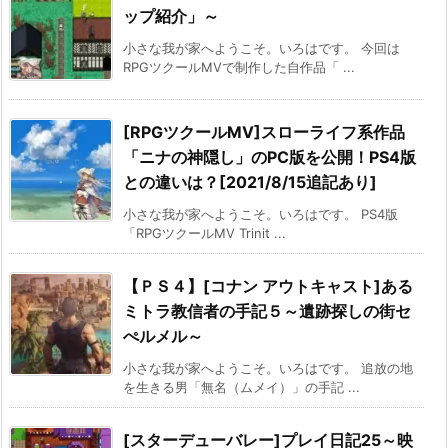
ップ紹介」～
小さな我が家へようこそ。いろはです。 今回は
RPGツクールMVで制作した自作品「 ...
[RPGツクールMV]スローライフ系作品
「ニナの神隠し」のPC版を公開！PS4版
との違いは？[2021/8/15追記あり]
小さな我が家へようこそ。いろはです。 PS4版
「RPGツクールMV Trinit ...
【ＰＳ４】[コナン アウトキャスト]ある
ミトラ教信者の手記５～遺跡探しの街セ
ぺルメル～
小さな我が家へようこそ。いろはです。 追放の地
を生きる男「無名（ムメイ）」の手記 ...
[スターデューバレー]プレイ日記25～映