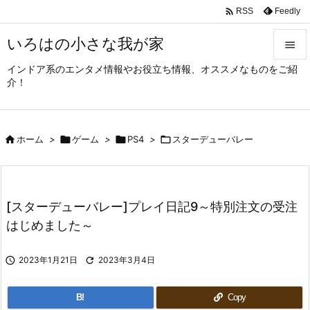

Feedly
RSS
いろはの小さな我が家

インドア系のエンタメ情報やお役立ち情報、オススメなものをご紹

介！
メニュ

サイド

ホーム
>

ゲーム
>

PS4
>

スターデューバレー

前へ

次へ
[スターデューバレー]プレイ日記9～特別注文の受注

はじめました～
検索

2023年1月21日

2023年3月4日
B!
Copy