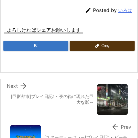

Posted by
いろは
よろしければシェアお願いします
B!
Copy

Next
[巨影都市]プレイ日記1～夜の街に現れた巨
大な影～

Prev
[スターデューバレー]プレイ日記1～ビーチ