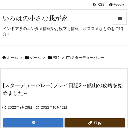

Feedly
RSS
いろはの小さな我が家

インドア系のエンタメ情報やお役立ち情報、オススメなものをご紹

介！
メニュ

サイド

ホーム
>

ゲーム
>

PS4
>

スターデューバレー

前へ

次へ
[スターデューバレー]プレイ日記2～鉱山の攻略を始

めました～
検索

2022年9月26日

2022年10月12日
B!
Copy