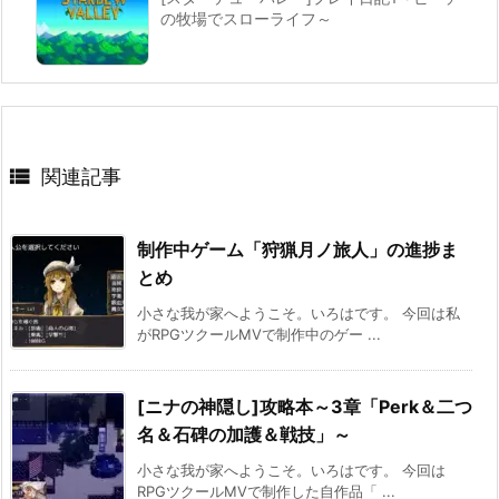
の牧場でスローライフ～

関連記事
制作中ゲーム「狩猟月ノ旅人」の進捗ま
とめ
小さな我が家へようこそ。いろはです。 今回は私
がRPGツクールMVで制作中のゲー ...
[ニナの神隠し]攻略本～3章「Perk＆二つ
名＆石碑の加護＆戦技」～
小さな我が家へようこそ。いろはです。 今回は
RPGツクールMVで制作した自作品「 ...