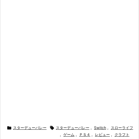

スターデューバレー

スターデューバレー
,
Switch
,
スローライフ
,
ゲーム
,
ＰＳ４
,
レビュー
,
クラフト