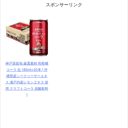
スポンサーリンク
神戸居留地 厳選素材 和柑橘
コーラ 缶 185ml×20本 [ 沖
縄県産シークヮーサーエキ
ス 瀬戸内産レモンエキス 使
用 クラフトコーラ 炭酸飲料
]