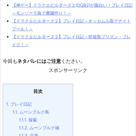
【神ゲー】ドラクエビルダーズ２(DQB2)が面白い！プレイ日記
～モンゾーラ島で農園作り！～
【ドラクエビルダーズ２】プレイ日記～オッカムル島でナイト
プール！～
【ドラクエビルダーズ２】プレイ日記～監獄島プリズン・ブレ
イク！～
今回も
ネタバレにはご注意
ください。
スポンサーリンク
目次
1.
プレイ日記
1.1.
ムーンブルク島
1.1.1.
探索
1.1.2.
ムーンブルク城
1.1.3.
兵器