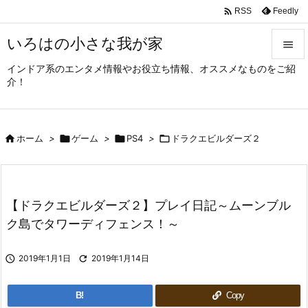

Feedly
RSS
いろはの小さな我が家

インドア系のエンタメ情報やお役立ち情報、オススメなものをご紹

介！
メニュ

サイド

ホーム
>

ゲーム
>

PS4
>

ドラクエビルダーズ２

前へ

次へ
【ドラクエビルダーズ２】プレイ日記～ムーンブル

ク島でタワーディフェンス！～
検索

2019年1月1日

2019年1月14日
B!
Copy