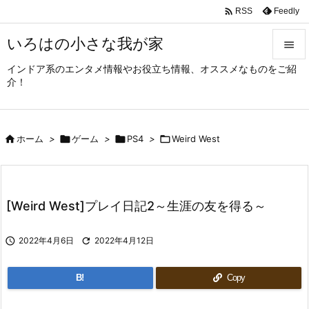

Feedly
RSS
いろはの小さな我が家

インドア系のエンタメ情報やお役立ち情報、オススメなものをご紹

介！
メニュ

サイド

ホーム
>

ゲーム
>

PS4
>

Weird West

前へ

次へ
[Weird West]プレイ日記2～生涯の友を得る～

検索

2022年4月6日

2022年4月12日
B!
Copy