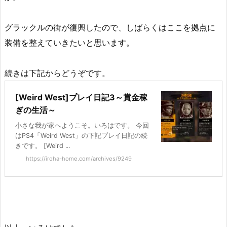
グラックルの街が復興したので、しばらくはここを拠点に
装備を整えていきたいと思います。
続きは下記からどうぞです。
[Weird West]プレイ日記3～賞金稼
ぎの生活～
小さな我が家へようこそ。いろはです。 今回
はPS4「Weird West」の下記プレイ日記の続
きです。 [Weird ...
https://iroha-home.com/archives/9249