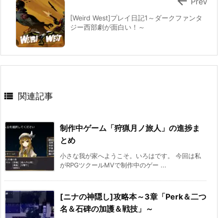

Prev
[Weird West]プレイ日記1～ダークファンタ
ジー西部劇が面白い！～

関連記事
制作中ゲーム「狩猟月ノ旅人」の進捗ま
とめ
小さな我が家へようこそ。いろはです。 今回は私
がRPGツクールMVで制作中のゲー ...
[ニナの神隠し]攻略本～3章「Perk＆二つ
名＆石碑の加護＆戦技」～