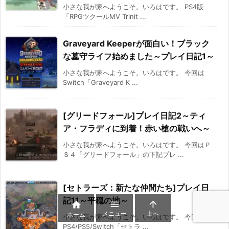
小さな我が家へようこそ。いろはです。 PS4版
「RPGツクールMV Trinit ...
Graveyard Keeperが面白い！ブラック
な墓守ライフ始めました～プレイ日記1～
小さな我が家へようこそ。いろはです。 今回は
Switch「Graveyard K ...
[グリードフォール]プレイ日記2～ティ
ア・フラディに到着！赤い槍の戦いへ～
小さな我が家へようこそ。いろはです。 今回はＰ
Ｓ４「グリードフォール」の下記プレ ...
[セトラーズ：新たな仲間たち]プレイ日
記11～平穏の地～



メニュー
上へ
ホーム
小さな我が家へようこそ。いろはです。 今回は
PS4/PS5/Switch「セトラ ...