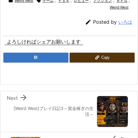

Weird West

ゲーム
,
ＰＳ４
,
レビュー
,
アクション
,
ＲＰＧ
,
Weird West

Posted by
いろは
よろしければシェアお願いします
B!
Copy

Next
[Weird West]プレイ日記3～賞金稼ぎの生
活～