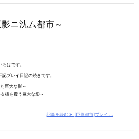
巨影ニ沈ム都市～
いろはです。
の下記プレイ日記の続きです。
れた巨大な影～
影＆橋を覆う巨大な影～
.
記事を読む
[巨影都市]プレイ ...