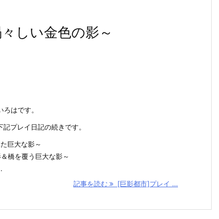
禍々しい金色の影～
いろはです。
の下記プレイ日記の続きです。
れた巨大な影～
影＆橋を覆う巨大な影～
.
記事を読む
[巨影都市]プレイ ...