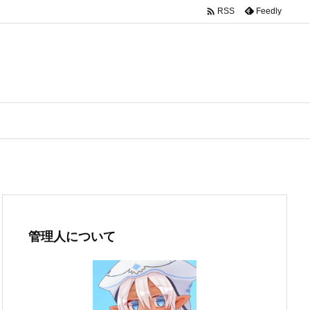

Feedly
RSS
管理人について