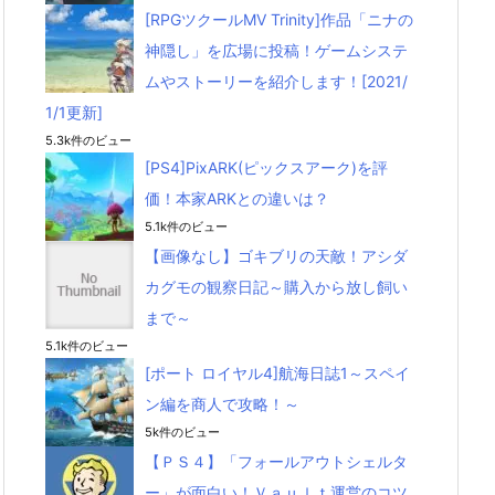
[RPGツクールMV Trinity]作品「ニナの
神隠し」を広場に投稿！ゲームシステ
ムやストーリーを紹介します！[2021/
1/1更新]
5.3k件のビュー
[PS4]PixARK(ピックスアーク)を評
価！本家ARKとの違いは？
5.1k件のビュー
【画像なし】ゴキブリの天敵！アシダ
カグモの観察日記～購入から放し飼い
まで～
5.1k件のビュー
[ポート ロイヤル4]航海日誌1～スペイ
ン編を商人で攻略！～
5k件のビュー
【ＰＳ４】「フォールアウトシェルタ
ー」が面白い！Ｖａｕｌｔ運営のコツ