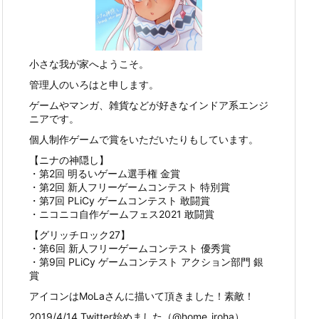
小さな我が家へようこそ。
管理人のいろはと申します。
ゲームやマンガ、雑貨などが好きなインドア系エンジ
ニアです。
個人制作ゲームで賞をいただいたりもしています。
【ニナの神隠し】
・第2回 明るいゲーム選手権 金賞
・第2回 新人フリーゲームコンテスト 特別賞
・第7回 PLiCy ゲームコンテスト 敢闘賞
・ニコニコ自作ゲームフェス2021 敢闘賞
【グリッチロック27】
・第6回 新人フリーゲームコンテスト 優秀賞
・第9回 PLiCy ゲームコンテスト アクション部門 銀
賞
アイコンはMoLaさんに描いて頂きました！素敵！
2019/4/14 Twitter始めました（@home_iroha）