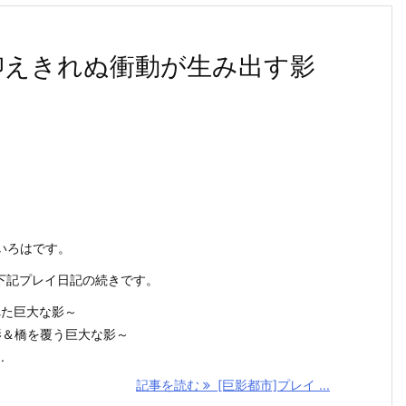
～抑えきれぬ衝動が生み出す影
いろはです。
の下記プレイ日記の続きです。
れた巨大な影～
影＆橋を覆う巨大な影～
.
記事を読む
[巨影都市]プレイ ...