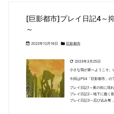
[巨影都市]プレイ日記4
～

2022年12月16日

巨影都市

2023年3月25日
小さな我が家へようこそ。
今回はPS4「巨影都市」
プレイ日記1～夜の街に現
プレイ日記2～地下に蠢く
プレイ日記3～忍び込み奪 ..