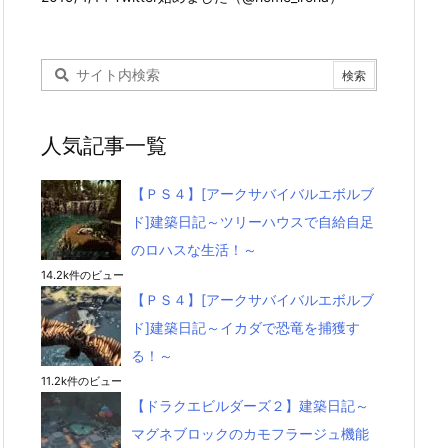
人気記事一覧
【ＰＳ４】[アークサバイバルエボルブ
ド]建築日記～ツリーハウスで自給自足
のロハスな生活！～
14.2k件のビュー
【ＰＳ４】[アークサバイバルエボルブ
ド]建築日記～イカダで恐竜を捕獲す
る！～
11.2k件のビュー
【ドラクエビルダーズ２】建築日記～
マグネブロックのカモフラージュ機能