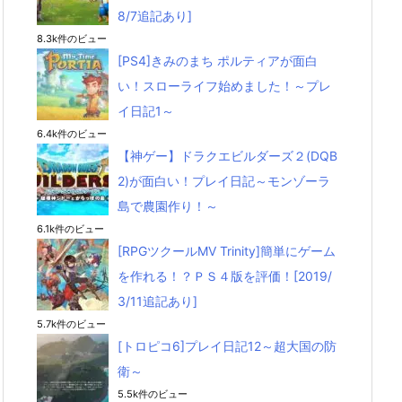
8/7追記あり]
8.3k件のビュー
[PS4]きみのまち ポルティアが面白
い！スローライフ始めました！～プレ
イ日記1～
6.4k件のビュー
【神ゲー】ドラクエビルダーズ２(DQB
2)が面白い！プレイ日記～モンゾーラ
島で農園作り！～
6.1k件のビュー
[RPGツクールMV Trinity]簡単にゲーム
を作れる！？ＰＳ４版を評価！[2019/
3/11追記あり]
5.7k件のビュー
[トロピコ6]プレイ日記12～超大国の防
衛～
5.5k件のビュー