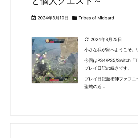
と個人クエスト～

2024年8月10日

Tribes of Midgard

2024年8月25日
小さな我が家へようこそ。
今回はPS4/PS5/Switch「
プレイ日記の続きです。
プレイ日記魔術師ファフニ
聖域の近 ...