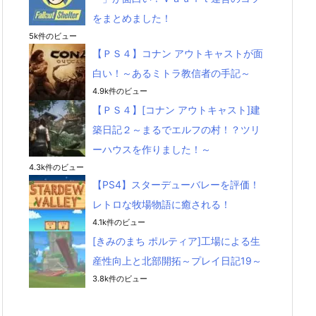
をまとめました！
5k件のビュー
【ＰＳ４】コナン アウトキャストが面
白い！～あるミトラ教信者の手記～
4.9k件のビュー
【ＰＳ４】[コナン アウトキャスト]建
築日記２～まるでエルフの村！？ツリ
ーハウスを作りました！～
4.3k件のビュー
【PS4】スターデューバレーを評価！
レトロな牧場物語に癒される！
4.1k件のビュー
[きみのまち ポルティア]工場による生
産性向上と北部開拓～プレイ日記19～
3.8k件のビュー