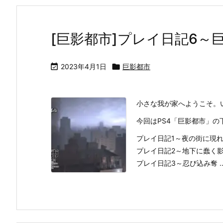
[巨影都市]プレイ日記6～

2023年4月1日

巨影都市
小さな我が家へようこそ。
今回はPS4「巨影都市」
プレイ日記1～夜の街に現
プレイ日記2～地下に蠢く
プレイ日記3～忍び込み奪 ..