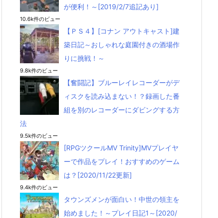
が便利！～[2019/2/7追記あり]
10.6k件のビュー
【ＰＳ４】[コナン アウトキャスト]建
築日記～おしゃれな庭園付きの酒場作
りに挑戦！～
9.8k件のビュー
【奮闘記】ブルーレイレコーダーがデ
ィスクを読み込まない！？録画した番
組を別のレコーダーにダビングする方
法
9.5k件のビュー
[RPGツクールMV Trinity]MVプレイヤ
ーで作品をプレイ！おすすめのゲーム
は？[2020/11/22更新]
9.4k件のビュー
タウンズメンが面白い！中世の領主を
始めました！～プレイ日記1～[2020/