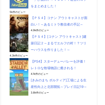
をまとめました！
5k件のビュー
【ＰＳ４】コナン アウトキャストが面
白い！～あるミトラ教信者の手記～
4.9k件のビュー
【ＰＳ４】[コナン アウトキャスト]建
築日記２～まるでエルフの村！？ツリ
ーハウスを作りました！～
4.3k件のビュー
【PS4】スターデューバレーを評価！
レトロな牧場物語に癒される！
4.1k件のビュー
[きみのまち ポルティア]工場による生
産性向上と北部開拓～プレイ日記19～
3.8k件のビュー