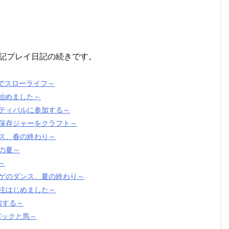
の下記プレイ日記の続きです。
場でスローライフ～
を始めました～
スティバルに参加する～
と保存ジャーをクラフト～
ンス、春の終わり～
の夏～
～
ラゲのダンス、夏の終わり～
受注はじめました～
加する～
パックと馬～