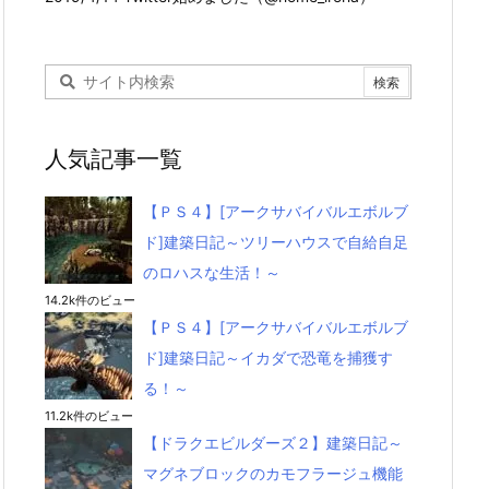
人気記事一覧
【ＰＳ４】[アークサバイバルエボルブ
ド]建築日記～ツリーハウスで自給自足
のロハスな生活！～
14.2k件のビュー
【ＰＳ４】[アークサバイバルエボルブ
ド]建築日記～イカダで恐竜を捕獲す
る！～
11.2k件のビュー
【ドラクエビルダーズ２】建築日記～
マグネブロックのカモフラージュ機能