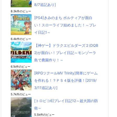
8/7追記あり]
8.3k件のビュー
[PS4]きみのまち ポルティアが面白
い！スローライフ始めました！～プレ
イ日記1～
6.4k件のビュー
【神ゲー】ドラクエビルダーズ２(DQB
2)が面白い！プレイ日記～モンゾーラ
島で農園作り！～
6.1k件のビュー
[RPGツクールMV Trinity]簡単にゲーム
を作れる！？ＰＳ４版を評価！[2019/
3/11追記あり]
5.7k件のビュー
[トロピコ6]プレイ日記12～超大国の防
衛～
5.5k件のビュー