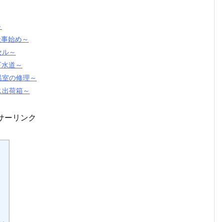
～
仕事始め～
セル～
下水道～
温室の修理～
ニ出荷箱～
サーリンク