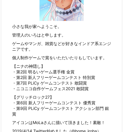
小さな我が家へようこそ。
管理人のいろはと申します。
ゲームやマンガ、雑貨などが好きなインドア系エンジ
ニアです。
個人制作ゲームで賞をいただいたりもしています。
【ニナの神隠し】
・第2回 明るいゲーム選手権 金賞
・第2回 新人フリーゲームコンテスト 特別賞
・第7回 PLiCy ゲームコンテスト 敢闘賞
・ニコニコ自作ゲームフェス2021 敢闘賞
【グリッチロック27】
・第6回 新人フリーゲームコンテスト 優秀賞
・第9回 PLiCy ゲームコンテスト アクション部門 銀
賞
アイコンはMoLaさんに描いて頂きました！素敵！
2019/4/14 Twitter始めました（@home_iroha）