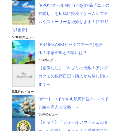
[RPGツクールMV Trinity]作品「ニナの
神隠し」を広場に投稿！ゲームシステ
ムやストーリーを紹介します！[2021/
1/1更新]
5.3k件のビュー
[PS4]PixARK(ピックスアーク)を評
価！本家ARKとの違いは？
5.1k件のビュー
【画像なし】ゴキブリの天敵！アシダ
カグモの観察日記～購入から放し飼い
まで～
5.1k件のビュー
[ポート ロイヤル4]航海日誌1～スペイ
ン編を商人で攻略！～
5k件のビュー
【ＰＳ４】「フォールアウトシェルタ
ー」が面白い！Ｖａｕｌｔ運営のコツ