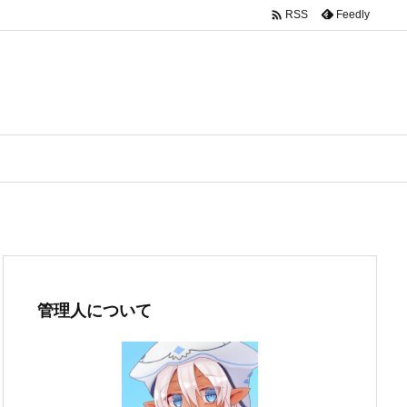

Feedly
RSS
管理人について