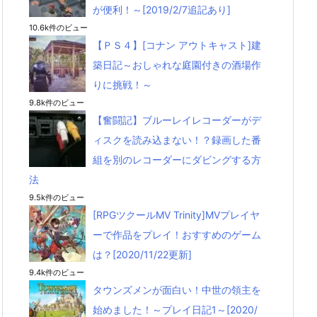
が便利！～[2019/2/7追記あり]
10.6k件のビュー
【ＰＳ４】[コナン アウトキャスト]建
築日記～おしゃれな庭園付きの酒場作
りに挑戦！～
9.8k件のビュー
【奮闘記】ブルーレイレコーダーがデ
ィスクを読み込まない！？録画した番
組を別のレコーダーにダビングする方
法
9.5k件のビュー
[RPGツクールMV Trinity]MVプレイヤ
ーで作品をプレイ！おすすめのゲーム
は？[2020/11/22更新]
9.4k件のビュー
タウンズメンが面白い！中世の領主を
始めました！～プレイ日記1～[2020/