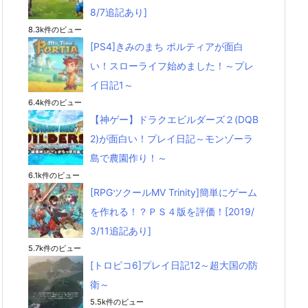
8/7追記あり]
8.3k件のビュー
[PS4]きみのまち ポルティアが面白
い！スローライフ始めました！～プレ
イ日記1～
6.4k件のビュー
【神ゲー】ドラクエビルダーズ２(DQB
2)が面白い！プレイ日記～モンゾーラ
島で農園作り！～
6.1k件のビュー
[RPGツクールMV Trinity]簡単にゲーム
を作れる！？ＰＳ４版を評価！[2019/
3/11追記あり]
5.7k件のビュー
[トロピコ6]プレイ日記12～超大国の防
衛～
5.5k件のビュー