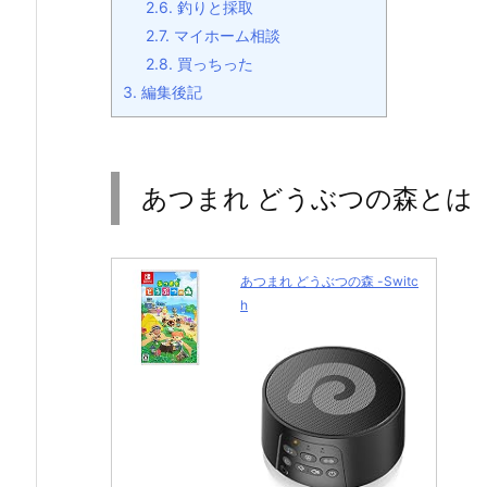
2.6.
釣りと採取
2.7.
マイホーム相談
2.8.
買っちった
3.
編集後記
あつまれ どうぶつの森とは
あつまれ どうぶつの森 -Switc
h