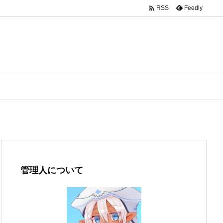

Feedly
RSS
管理人について