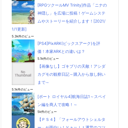
[RPGツクールMV Trinity]作品「ニナの
神隠し」を広場に投稿！ゲームシステ
ムやストーリーを紹介します！[2021/
1/1更新]
5.3k件のビュー
[PS4]PixARK(ピックスアーク)を評
価！本家ARKとの違いは？
5.1k件のビュー
【画像なし】ゴキブリの天敵！アシダ
カグモの観察日記～購入から放し飼い
まで～
5.1k件のビュー
[ポート ロイヤル4]航海日誌1～スペイ
ン編を商人で攻略！～
5k件のビュー
【ＰＳ４】「フォールアウトシェルタ
ー」が面白い！Ｖａｕｌｔ運営のコツ