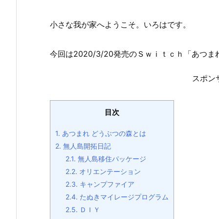
小さな我が家へようこそ。いろはです。
今回は2020/3/20発売のＳｗｉｔｃｈ「あつ
スポン
目次
1.
あつまれ どうぶつの森とは
2.
無人島開拓日記
2.1.
無人島移住パッケージ
2.2.
オリエンテーション
2.3.
キャンプファイア
2.4.
たぬきマイレージプログラム
2.5.
ＤＩＹ