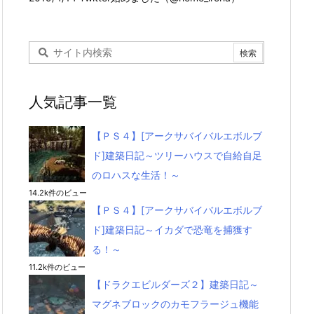
人気記事一覧
【ＰＳ４】[アークサバイバルエボルブ
ド]建築日記～ツリーハウスで自給自足
のロハスな生活！～
14.2k件のビュー
【ＰＳ４】[アークサバイバルエボルブ
ド]建築日記～イカダで恐竜を捕獲す
る！～
11.2k件のビュー
【ドラクエビルダーズ２】建築日記～
マグネブロックのカモフラージュ機能