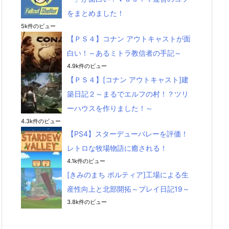
をまとめました！
5k件のビュー
【ＰＳ４】コナン アウトキャストが面
白い！～あるミトラ教信者の手記～
4.9k件のビュー
【ＰＳ４】[コナン アウトキャスト]建
築日記２～まるでエルフの村！？ツリ
ーハウスを作りました！～
4.3k件のビュー
【PS4】スターデューバレーを評価！
レトロな牧場物語に癒される！
4.1k件のビュー
[きみのまち ポルティア]工場による生
産性向上と北部開拓～プレイ日記19～
3.8k件のビュー