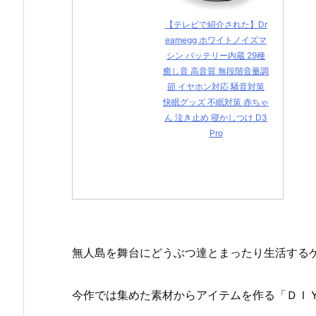
【テレビで紹介された】Dr
eamegg ホワイトノイズマ
シン バッテリー内蔵 29種
癒し音 高音質 無段階音量調
節 イヤホン対応 騒音対策
快眠グッズ 不眠対策 赤ちゃ
ん 泣き止め 寝かしつけ D3
Pro
無人島を舞台にどうぶつ達とまったり生活する
今作では集めた素材からアイテムを作る「ＤＩ