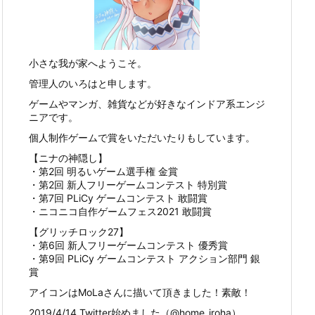
小さな我が家へようこそ。
管理人のいろはと申します。
ゲームやマンガ、雑貨などが好きなインドア系エンジ
ニアです。
個人制作ゲームで賞をいただいたりもしています。
【ニナの神隠し】
・第2回 明るいゲーム選手権 金賞
・第2回 新人フリーゲームコンテスト 特別賞
・第7回 PLiCy ゲームコンテスト 敢闘賞
・ニコニコ自作ゲームフェス2021 敢闘賞
【グリッチロック27】
・第6回 新人フリーゲームコンテスト 優秀賞
・第9回 PLiCy ゲームコンテスト アクション部門 銀
賞
アイコンはMoLaさんに描いて頂きました！素敵！
2019/4/14 Twitter始めました（@home_iroha）