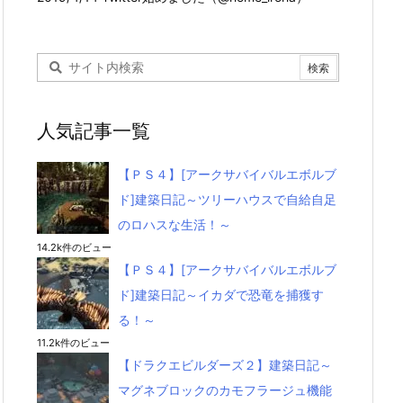
人気記事一覧
【ＰＳ４】[アークサバイバルエボルブ
ド]建築日記～ツリーハウスで自給自足
のロハスな生活！～
14.2k件のビュー
【ＰＳ４】[アークサバイバルエボルブ
ド]建築日記～イカダで恐竜を捕獲す
る！～
11.2k件のビュー
【ドラクエビルダーズ２】建築日記～
マグネブロックのカモフラージュ機能