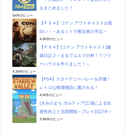
をまとめました！
5k件のビュー
【ＰＳ４】コナン アウトキャストが面
白い！～あるミトラ教信者の手記～
4.9k件のビュー
【ＰＳ４】[コナン アウトキャスト]建
築日記２～まるでエルフの村！？ツリ
ーハウスを作りました！～
4.3k件のビュー
【PS4】スターデューバレーを評価！
レトロな牧場物語に癒される！
4.1k件のビュー
[きみのまち ポルティア]工場による生
産性向上と北部開拓～プレイ日記19～
3.8k件のビュー