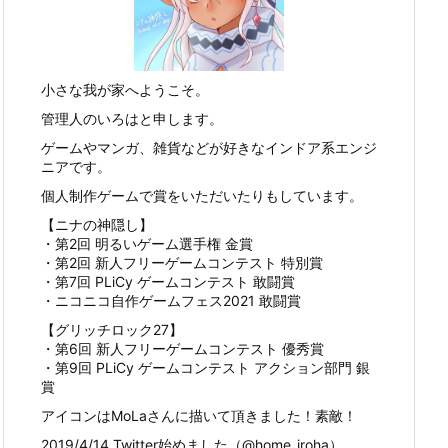
小さな我が家へようこそ。
管理人のいろはと申します。
ゲームやマンガ、雑貨などが好きなインドア系エンジ
ニアです。
個人制作ゲームで賞をいただいたりもしています。
【ニナの神隠し】
・第2回 明るいゲーム選手権 金賞
・第2回 新人フリーゲームコンテスト 特別賞
・第7回 PLiCy ゲームコンテスト 敢闘賞
・ニコニコ自作ゲームフェス2021 敢闘賞
【グリッチロック27】
・第6回 新人フリーゲームコンテスト 優秀賞
・第9回 PLiCy ゲームコンテスト アクション部門 銀
賞
アイコンはMoLaさんに描いて頂きました！素敵！
2019/4/14 Twitter始めました（@home_iroha）