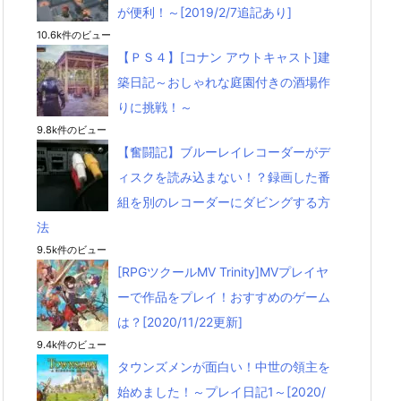
が便利！～[2019/2/7追記あり]
10.6k件のビュー
【ＰＳ４】[コナン アウトキャスト]建
築日記～おしゃれな庭園付きの酒場作
りに挑戦！～
9.8k件のビュー
【奮闘記】ブルーレイレコーダーがデ
ィスクを読み込まない！？録画した番
組を別のレコーダーにダビングする方
法
9.5k件のビュー
[RPGツクールMV Trinity]MVプレイヤ
ーで作品をプレイ！おすすめのゲーム
は？[2020/11/22更新]
9.4k件のビュー
タウンズメンが面白い！中世の領主を
始めました！～プレイ日記1～[2020/