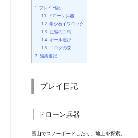
1.
プレイ日記
1.1.
ドローン兵器
1.2.
希少石イワロック
1.3.
巨躯の白馬
1.4.
ボール運び
1.5.
コログの森
2.
編集後記
プレイ日記
ドローン兵器
雪山でスノーボードしたり、地上を探索。