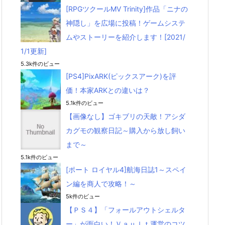
[RPGツクールMV Trinity]作品「ニナの
神隠し」を広場に投稿！ゲームシステ
ムやストーリーを紹介します！[2021/
1/1更新]
5.3k件のビュー
[PS4]PixARK(ピックスアーク)を評
価！本家ARKとの違いは？
5.1k件のビュー
【画像なし】ゴキブリの天敵！アシダ
カグモの観察日記～購入から放し飼い
まで～
5.1k件のビュー
[ポート ロイヤル4]航海日誌1～スペイ
ン編を商人で攻略！～
5k件のビュー
【ＰＳ４】「フォールアウトシェルタ
ー」が面白い！Ｖａｕｌｔ運営のコツ