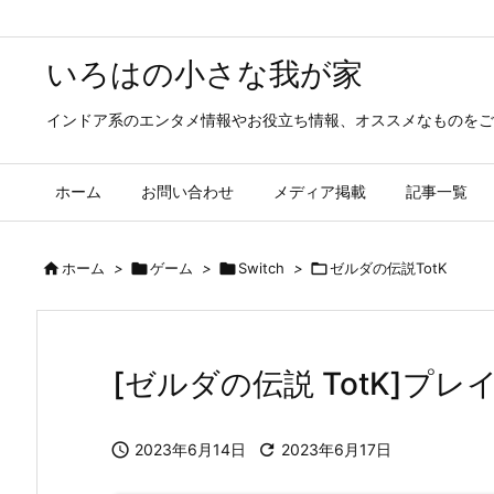
いろはの小さな我が家
インドア系のエンタメ情報やお役立ち情報、オススメなものをご
ホーム
お問い合わせ
メディア掲載
記事一覧

ホーム
>

ゲーム
>

Switch
>

ゼルダの伝説TotK
[ゼルダの伝説 TotK]プ

2023年6月14日

2023年6月17日