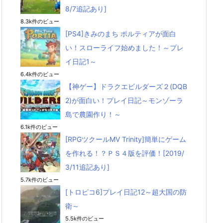
8/7追記あり]
8.3k件のビュー
[PS4]きみのまち ポルティアが面白
い！スローライフ始めました！～プレ
イ日記1～
6.4k件のビュー
【神ゲー】ドラクエビルダーズ２(DQB
2)が面白い！プレイ日記～モンゾーラ
島で農園作り！～
6.1k件のビュー
[RPGツクールMV Trinity]簡単にゲーム
を作れる！？ＰＳ４版を評価！[2019/
3/11追記あり]
5.7k件のビュー
[トロピコ6]プレイ日記12～超大国の防
衛～
5.5k件のビュー