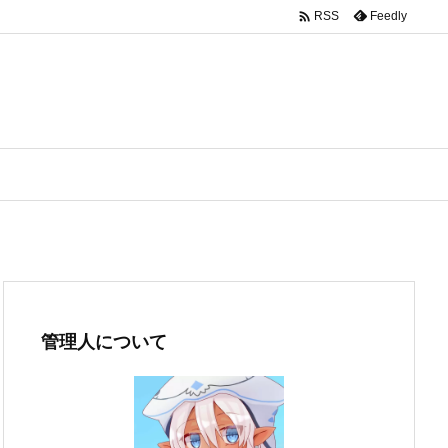

Feedly
RSS
管理人について