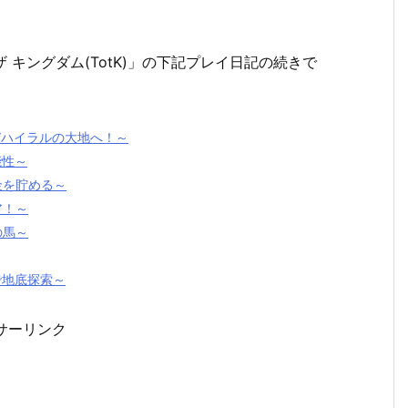
 ザ キングダム(TotK)」の下記プレイ日記の続きで
再びハイラルの大地へ！～
能性～
資金を貯める～
ア！～
の馬～
で地底探索～
サーリンク