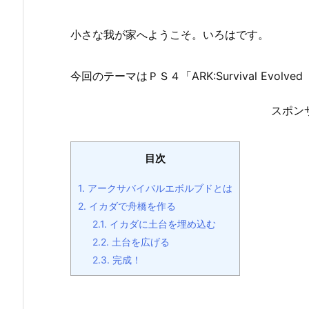
小さな我が家へようこそ。いろはです。
今回のテーマはＰＳ４「ARK:Survival Ev
スポン
目次
1.
アークサバイバルエボルブドとは
2.
イカダで舟橋を作る
2.1.
イカダに土台を埋め込む
2.2.
土台を広げる
2.3.
完成！