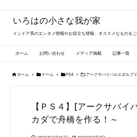
いろはの小さな我が家
インドア系のエンタメ情報やお役立ち情報、オススメなものをご
ホーム
お問い合わせ
メディア掲載
記事一覧

ホーム
>

ゲーム
>

PS4
>

アークサバイバルエボルブ
【ＰＳ４】[アークサバイ
カダで舟橋を作る！～