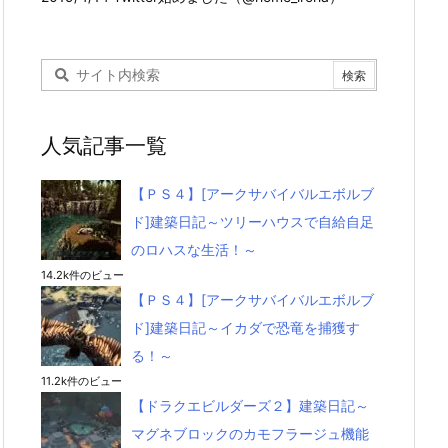
人気記事一覧
【ＰＳ４】[アークサバイバルエボルブ
ド]建築日記～ツリーハウスで自給自足
のロハスな生活！～
14.2k件のビュー
【ＰＳ４】[アークサバイバルエボルブ
ド]建築日記～イカダで恐竜を捕獲す
る！～
11.2k件のビュー
【ドラクエビルダーズ２】建築日記～
マグネブロックのカモフラージュ機能