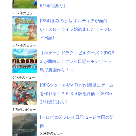
8/7追記あり]
8.3k件のビュー
[PS4]きみのまち ポルティアが面白
い！スローライフ始めました！～プレ
イ日記1～
6.4k件のビュー
【神ゲー】ドラクエビルダーズ２(DQB
2)が面白い！プレイ日記～モンゾーラ
島で農園作り！～
6.1k件のビュー
[RPGツクールMV Trinity]簡単にゲーム
を作れる！？ＰＳ４版を評価！[2019/
3/11追記あり]
5.7k件のビュー
[トロピコ6]プレイ日記12～超大国の防
衛～
5.5k件のビュー