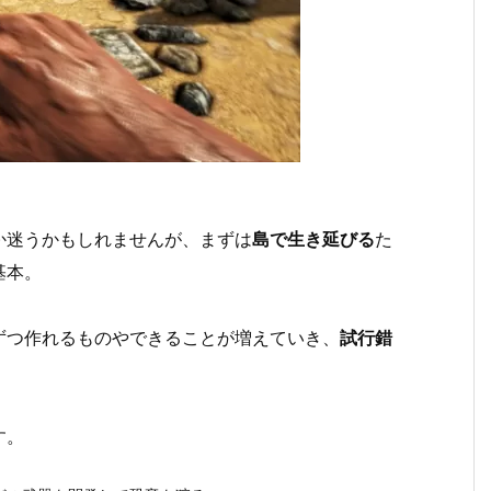
か迷うかもしれませんが、まずは
島で生き延びる
た
基本。
ずつ作れるものやできることが増えていき、
試行錯
す。