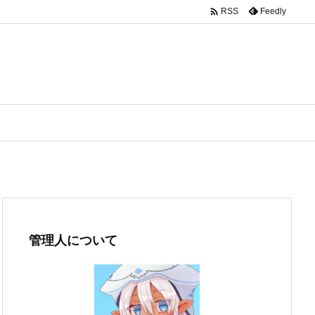

Feedly
RSS
管理人について