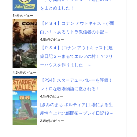
をまとめました！
5k件のビュー
【ＰＳ４】コナン アウトキャストが面
白い！～あるミトラ教信者の手記～
4.9k件のビュー
【ＰＳ４】[コナン アウトキャスト]建
築日記２～まるでエルフの村！？ツリ
ーハウスを作りました！～
4.3k件のビュー
【PS4】スターデューバレーを評価！
レトロな牧場物語に癒される！
4.1k件のビュー
[きみのまち ポルティア]工場による生
産性向上と北部開拓～プレイ日記19～
3.8k件のビュー