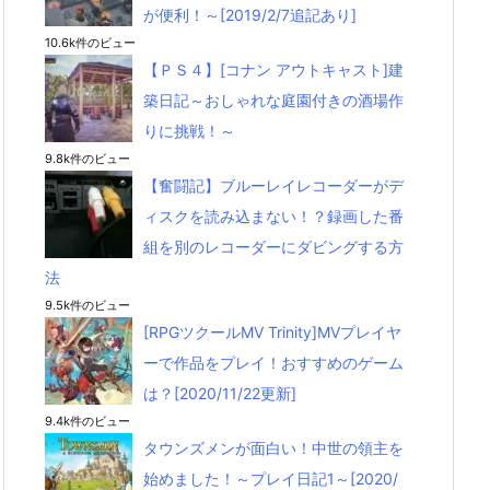
が便利！～[2019/2/7追記あり]
10.6k件のビュー
【ＰＳ４】[コナン アウトキャスト]建
築日記～おしゃれな庭園付きの酒場作
りに挑戦！～
9.8k件のビュー
【奮闘記】ブルーレイレコーダーがデ
ィスクを読み込まない！？録画した番
組を別のレコーダーにダビングする方
法
9.5k件のビュー
[RPGツクールMV Trinity]MVプレイヤ
ーで作品をプレイ！おすすめのゲーム
は？[2020/11/22更新]
9.4k件のビュー
タウンズメンが面白い！中世の領主を
始めました！～プレイ日記1～[2020/