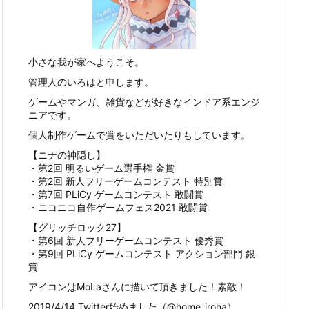
小さな我が家へようこそ。
管理人のいろはと申します。
ゲームやマンガ、雑貨などが好きなインドア系エンジ
ニアです。
個人制作ゲームで賞をいただいたりもしています。
【ニナの神隠し】
・第2回 明るいゲーム選手権 金賞
・第2回 新人フリーゲームコンテスト 特別賞
・第7回 PLiCy ゲームコンテスト 敢闘賞
・ニコニコ自作ゲームフェス2021 敢闘賞
【グリッチロック27】
・第6回 新人フリーゲームコンテスト 優秀賞
・第9回 PLiCy ゲームコンテスト アクション部門 銀
賞
アイコンはMoLaさんに描いて頂きました！素敵！
2019/4/14 Twitter始めました（@home_iroha）