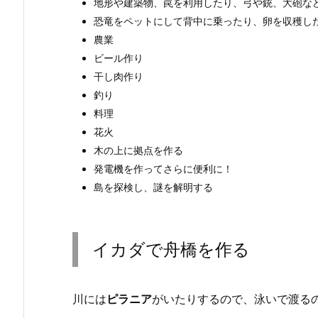
地形や建築物、罠を利用したり、弓や銃、大砲な
恐竜をペットにして背中に乗ったり、卵を収穫し
農業
ビール作り
干し肉作り
釣り
料理
花火
木の上に拠点を作る
発電機を作ってさらに便利に！
島を探検し、謎を解明する
イカダで舟橋を作る
川には
ピラニア
がいたりするので、泳いで渡る