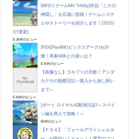
[RPGツクールMV Trinity]作品「ニナの
神隠し」を広場に投稿！ゲームシステ
ムやストーリーを紹介します！[2021/
1/1更新]
5.3k件のビュー
[PS4]PixARK(ピックスアーク)を評
価！本家ARKとの違いは？
5.1k件のビュー
【画像なし】ゴキブリの天敵！アシダ
カグモの観察日記～購入から放し飼い
まで～
5.1k件のビュー
[ポート ロイヤル4]航海日誌1～スペイ
ン編を商人で攻略！～
5k件のビュー
【ＰＳ４】「フォールアウトシェルタ
ー」が面白い！Ｖａｕｌｔ運営のコツ