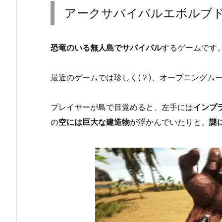
アークサバイバルエボルブ
恐竜のいる無人島でサバイバル
するゲームです
最近のゲームでは珍しく(？)、オープニングム
プレイヤーが島で目覚めると、左手には
インプ
の
空には巨大な建造物
が浮かんでいたりと、
謎