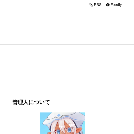

Feedly
RSS
管理人について