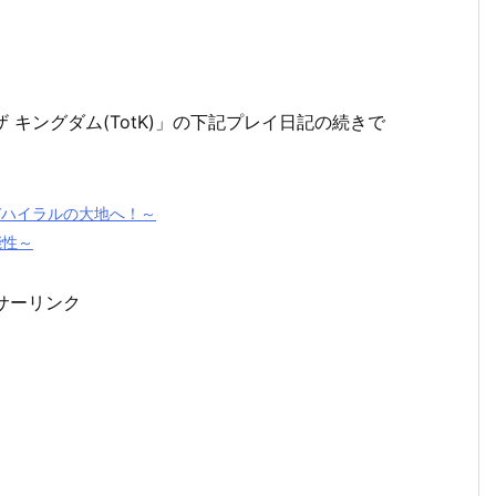
 ザ キングダム(TotK)」の下記プレイ日記の続きで
再びハイラルの大地へ！～
能性～
サーリンク