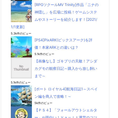
[RPGツクールMV Trinity]作品「ニナの
神隠し」を広場に投稿！ゲームシステ
ムやストーリーを紹介します！[2021/
1/1更新]
5.3k件のビュー
[PS4]PixARK(ピックスアーク)を評
価！本家ARKとの違いは？
5.1k件のビュー
【画像なし】ゴキブリの天敵！アシダ
カグモの観察日記～購入から放し飼い
まで～
5.1k件のビュー
[ポート ロイヤル4]航海日誌1～スペイ
ン編を商人で攻略！～
5k件のビュー
【ＰＳ４】「フォールアウトシェルタ
ー」が面白い！Ｖａｕｌｔ運営のコツ