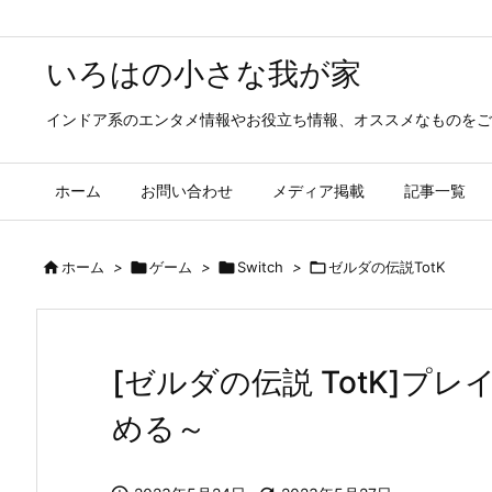
いろはの小さな我が家
インドア系のエンタメ情報やお役立ち情報、オススメなものをご
ホーム
お問い合わせ
メディア掲載
記事一覧

ホーム
>

ゲーム
>

Switch
>

ゼルダの伝説TotK
[ゼルダの伝説 TotK]プ
める～