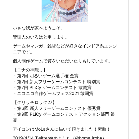
小さな我が家へようこそ。
管理人のいろはと申します。
ゲームやマンガ、雑貨などが好きなインドア系エンジ
ニアです。
個人制作ゲームで賞をいただいたりもしています。
【ニナの神隠し】
・第2回 明るいゲーム選手権 金賞
・第2回 新人フリーゲームコンテスト 特別賞
・第7回 PLiCy ゲームコンテスト 敢闘賞
・ニコニコ自作ゲームフェス2021 敢闘賞
【グリッチロック27】
・第6回 新人フリーゲームコンテスト 優秀賞
・第9回 PLiCy ゲームコンテスト アクション部門 銀
賞
アイコンはMoLaさんに描いて頂きました！素敵！
2019/4/14 Twitter始めました（@home_iroha）