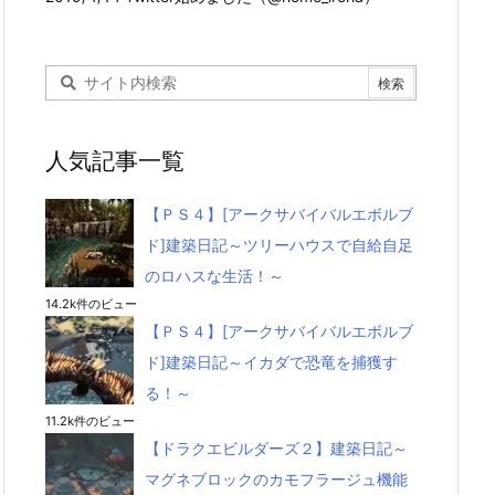
人気記事一覧
【ＰＳ４】[アークサバイバルエボルブ
ド]建築日記～ツリーハウスで自給自足
のロハスな生活！～
14.2k件のビュー
【ＰＳ４】[アークサバイバルエボルブ
ド]建築日記～イカダで恐竜を捕獲す
る！～
11.2k件のビュー
【ドラクエビルダーズ２】建築日記～
マグネブロックのカモフラージュ機能