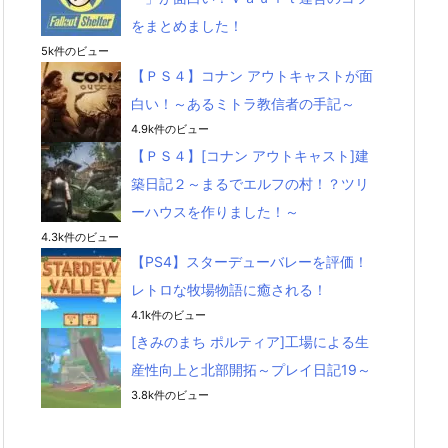
をまとめました！
5k件のビュー
【ＰＳ４】コナン アウトキャストが面
白い！～あるミトラ教信者の手記～
4.9k件のビュー
【ＰＳ４】[コナン アウトキャスト]建
築日記２～まるでエルフの村！？ツリ
ーハウスを作りました！～
4.3k件のビュー
【PS4】スターデューバレーを評価！
レトロな牧場物語に癒される！
4.1k件のビュー
[きみのまち ポルティア]工場による生
産性向上と北部開拓～プレイ日記19～
3.8k件のビュー