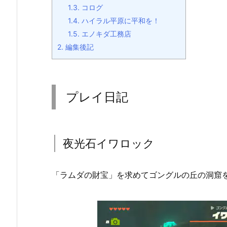
1.3.
コログ
1.4.
ハイラル平原に平和を！
1.5.
エノキダ工務店
2.
編集後記
プレイ日記
夜光石イワロック
「ラムダの財宝」を求めてゴングルの丘の洞窟