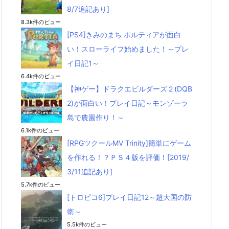
8/7追記あり]
8.3k件のビュー
[PS4]きみのまち ポルティアが面白
い！スローライフ始めました！～プレ
イ日記1～
6.4k件のビュー
【神ゲー】ドラクエビルダーズ２(DQB
2)が面白い！プレイ日記～モンゾーラ
島で農園作り！～
6.1k件のビュー
[RPGツクールMV Trinity]簡単にゲーム
を作れる！？ＰＳ４版を評価！[2019/
3/11追記あり]
5.7k件のビュー
[トロピコ6]プレイ日記12～超大国の防
衛～
5.5k件のビュー