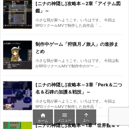
[ニナの神隠し]攻略本～2章「アイテム図
鑑」～
小さな我が家へようこそ。いろはです。 今回は
RPGツクールMVで制作した自作品「 ...
制作中ゲーム「狩猟月ノ旅人」の進捗ま
とめ
小さな我が家へようこそ。いろはです。 今回は私
がRPGツクールMVで制作中のゲー ...
[ニナの神隠し]攻略本～3章「Perk＆二つ
名＆石碑の加護＆戦技」～
小さな我が家へようこそ。いろはです。 今回は
RPGツクールMVで制作した自作品「 ...



メニュー
上へ
ホーム
[ニナの神隠し]攻略本～1章「世界観＆マ