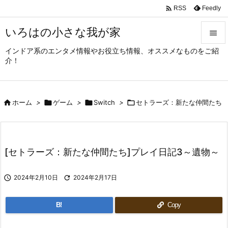

Feedly
RSS
いろはの小さな我が家

インドア系のエンタメ情報やお役立ち情報、オススメなものをご紹

介！
メニュ

サイド

ホーム
>

ゲーム
>

Switch
>

セトラーズ：新たな仲間たち

前へ

次へ
[セトラーズ：新たな仲間たち]プレイ日記3～遺物～

検索

2024年2月10日

2024年2月17日
B!
Copy