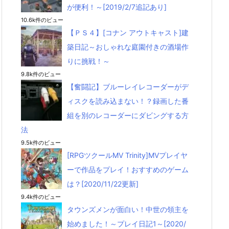
が便利！～[2019/2/7追記あり]
10.6k件のビュー
【ＰＳ４】[コナン アウトキャスト]建
築日記～おしゃれな庭園付きの酒場作
りに挑戦！～
9.8k件のビュー
【奮闘記】ブルーレイレコーダーがデ
ィスクを読み込まない！？録画した番
組を別のレコーダーにダビングする方
法
9.5k件のビュー
[RPGツクールMV Trinity]MVプレイヤ
ーで作品をプレイ！おすすめのゲーム
は？[2020/11/22更新]
9.4k件のビュー
タウンズメンが面白い！中世の領主を
始めました！～プレイ日記1～[2020/