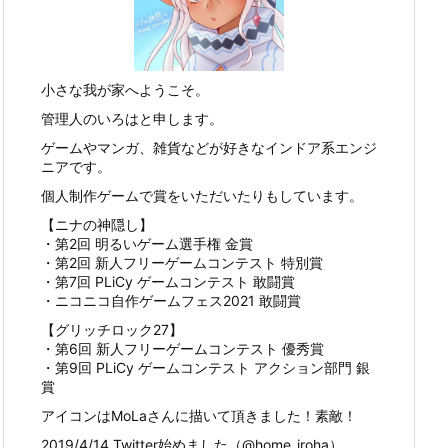
小さな我が家へようこそ。
管理人のいろはと申します。
ゲームやマンガ、雑貨などが好きなインドア系エンジ
ニアです。
個人制作ゲームで賞をいただいたりもしています。
【ニナの神隠し】
・第2回 明るいゲーム選手権 金賞
・第2回 新人フリーゲームコンテスト 特別賞
・第7回 PLiCy ゲームコンテスト 敢闘賞
・ニコニコ自作ゲームフェス2021 敢闘賞
【グリッチロック27】
・第6回 新人フリーゲームコンテスト 優秀賞
・第9回 PLiCy ゲームコンテスト アクション部門 銀
賞
アイコンはMoLaさんに描いて頂きました！素敵！
2019/4/14 Twitter始めました（@home_iroha）