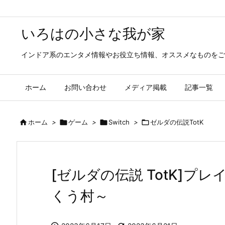
いろはの小さな我が家
インドア系のエンタメ情報やお役立ち情報、オススメなものをご
ホーム
お問い合わせ
メディア掲載
記事一覧

ホーム
>

ゲーム
>

Switch
>

ゼルダの伝説TotK
[ゼルダの伝説 TotK]プ
くう村～