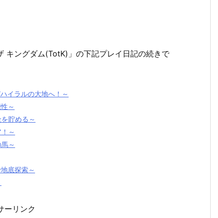
 ザ キングダム(TotK)」の下記プレイ日記の続きで
再びハイラルの大地へ！～
能性～
資金を貯める～
ア！～
の馬～
で地底探索～
～
サーリンク