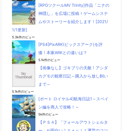
[RPGツクールMV Trinity]作品「ニナの
神隠し」を広場に投稿！ゲームシステ
ムやストーリーを紹介します！[2021/
1/1更新]
5.3k件のビュー
[PS4]PixARK(ピックスアーク)を評
価！本家ARKとの違いは？
5.1k件のビュー
【画像なし】ゴキブリの天敵！アシダ
カグモの観察日記～購入から放し飼い
まで～
5.1k件のビュー
[ポート ロイヤル4]航海日誌1～スペイ
ン編を商人で攻略！～
5k件のビュー
【ＰＳ４】「フォールアウトシェルタ
ー」が面白い！Ｖａｕｌｔ運営のコツ