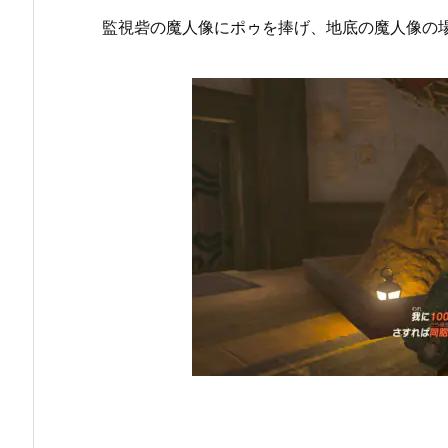
監視砦の魔人像にポゥを捧げ、地底の魔人像の