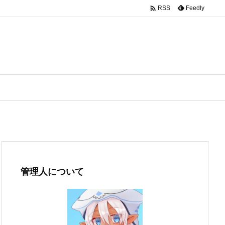

Feedly
RSS
管理人について