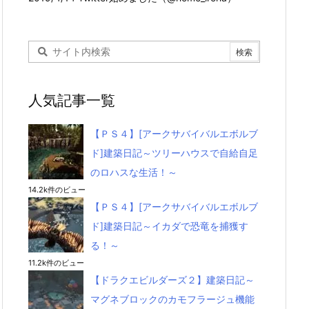
人気記事一覧
【ＰＳ４】[アークサバイバルエボルブ
ド]建築日記～ツリーハウスで自給自足
のロハスな生活！～
14.2k件のビュー
【ＰＳ４】[アークサバイバルエボルブ
ド]建築日記～イカダで恐竜を捕獲す
る！～
11.2k件のビュー
【ドラクエビルダーズ２】建築日記～
マグネブロックのカモフラージュ機能