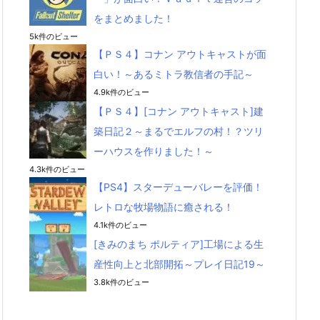
をまとめました！
5k件のビュー
【ＰＳ４】コナン アウトキャストが面
白い！～あるミトラ教信者の手記～
4.9k件のビュー
【ＰＳ４】[コナン アウトキャスト]建
築日記２～まるでエルフの村！？ツリ
ーハウスを作りました！～
4.3k件のビュー
【PS4】スターデューバレーを評価！
レトロな牧場物語に癒される！
4.1k件のビュー
[きみのまち ポルティア]工場による生
産性向上と北部開拓～プレイ日記19～
3.8k件のビュー