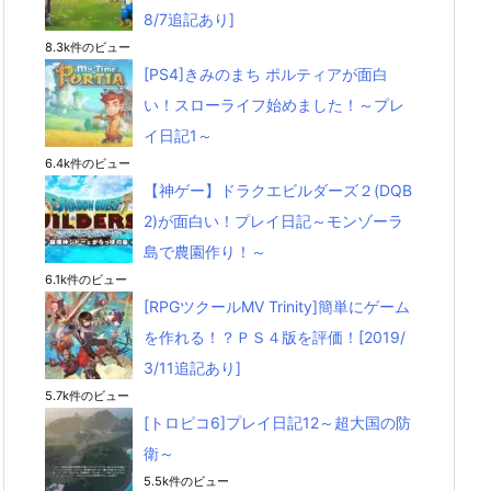
8/7追記あり]
8.3k件のビュー
[PS4]きみのまち ポルティアが面白
い！スローライフ始めました！～プレ
イ日記1～
6.4k件のビュー
【神ゲー】ドラクエビルダーズ２(DQB
2)が面白い！プレイ日記～モンゾーラ
島で農園作り！～
6.1k件のビュー
[RPGツクールMV Trinity]簡単にゲーム
を作れる！？ＰＳ４版を評価！[2019/
3/11追記あり]
5.7k件のビュー
[トロピコ6]プレイ日記12～超大国の防
衛～
5.5k件のビュー