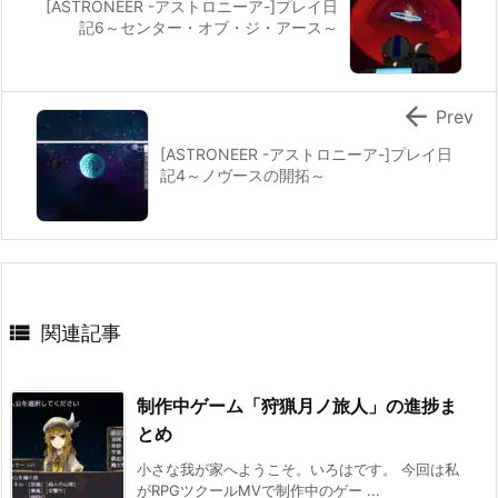
[ASTRONEER -アストロニーア-]プレイ日
記6～センター・オブ・ジ・アース～

Prev
[ASTRONEER -アストロニーア-]プレイ日
記4～ノヴースの開拓～

関連記事
制作中ゲーム「狩猟月ノ旅人」の進捗ま
とめ
小さな我が家へようこそ。いろはです。 今回は私
がRPGツクールMVで制作中のゲー ...