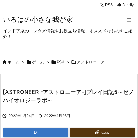

Feedly
RSS
いろはの小さな我が家

インドア系のエンタメ情報やお役立ち情報、オススメなものをご紹

介！
メニュ

サイド

ホーム
>

ゲーム
>

PS4
>

アストロニーア

前へ

次へ
[ASTRONEER -アストロニーア-]プレイ日記5～ゼノ

バイオロジーラボ～
検索

2022年1月24日

2022年1月26日
B!
Copy