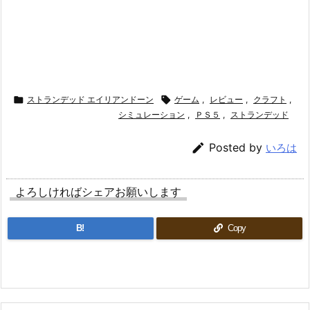

ストランデッド エイリアンドーン

ゲーム
,
レビュー
,
クラフト
,
シミュレーション
,
ＰＳ５
,
ストランデッド

Posted by
いろは
よろしければシェアお願いします
B!
Copy