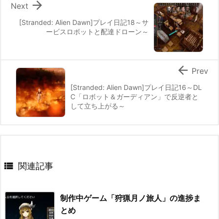

Next
[Stranded: Alien Dawn]プレイ日記18～サ
ービスロボットと配達ドローン～

Prev
[Stranded: Alien Dawn]プレイ日記16～DL
C「ロボット＆ガーディアン」で反逆者と
して立ち上がる～

関連記事
制作中ゲーム「狩猟月ノ旅人」の進捗ま
とめ