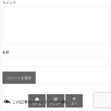
コメント
名前




この記事のトラックバックURL
メニュー
上へ
ホーム