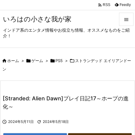

Feedly
RSS
いろはの小さな我が家

インドア系のエンタメ情報やお役立ち情報、オススメなものをご紹

介！
メニュ

サイド

ホーム
>

ゲーム
>

PS5
>

ストランデッド エイリアンドー

ン
前へ

次へ

[Stranded: Alien Dawn]プレイ日記17～ホープの進
検索
化～

2024年5月11日

2024年5月18日