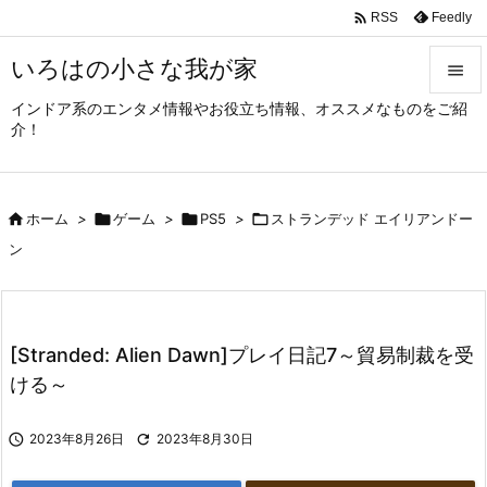

Feedly
RSS
いろはの小さな我が家

インドア系のエンタメ情報やお役立ち情報、オススメなものをご紹

介！
メニュ

サイド

ホーム
>

ゲーム
>

PS5
>

ストランデッド エイリアンドー

ン
前へ

次へ

[Stranded: Alien Dawn]プレイ日記7～貿易制裁を受
検索
ける～

2023年8月26日

2023年8月30日