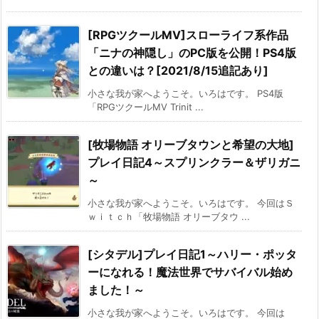
[RPGツクールMV]スローライフ系作品
「ニナの神隠し」のPC版を公開！PS4版
との違いは？[2021/8/15追記あり]
小さな我が家へようこそ。いろはです。 PS4版
「RPGツクールMV Trinit ...
[牧場物語 オリーブタウンと希望の大地]
プレイ日記4～スプリンクラー＆ザリガニ
～
小さな我が家へようこそ。いろはです。 今回はＳ
ｗｉｔｃｈ「牧場物語 オリーブタウ ...
[シタデル]プレイ日記1～ハリー・ポッタ
ーになれる！魔法世界でサバイバル始め
ました！～
小さな我が家へようこそ。いろはです。 今回は