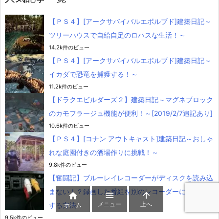
【ＰＳ４】[アークサバイバルエボルブド]建築日記～
ツリーハウスで自給自足のロハスな生活！～
14.2k件のビュー
【ＰＳ４】[アークサバイバルエボルブド]建築日記～
イカダで恐竜を捕獲する！～
11.2k件のビュー
【ドラクエビルダーズ２】建築日記～マグネブロック
のカモフラージュ機能が便利！～[2019/2/7追記あり]
10.6k件のビュー
【ＰＳ４】[コナン アウトキャスト]建築日記～おしゃ
れな庭園付きの酒場作りに挑戦！～
9.8k件のビュー
【奮闘記】ブルーレイレコーダーがディスクを読み込
まない！？録画した番組を別のレコーダーにダビング



メニュー
上へ
する方法
ホーム
9.5k件のビュー