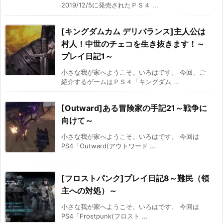
2019/12/5に発売されたＰＳ４ ...
[キングダムカム デリバランス]主人公は
村人！中世のチェコを生き抜きます！～
プレイ日記1～
小さな我が家へようこそ。いろはです。 今回、ご
紹介するゲームはＰＳ４「キングダム ...
[Outward]ある冒険家の手記21～戦争に
向けて～
小さな我が家へようこそ。いろはです。 今回は
PS4「Outward(アウトワード ...
[フロストパンク]プレイ日記8～難民（領
主への対処）～
小さな我が家へようこそ。いろはです。 今回は
PS4「Frostpunk(フロスト ...