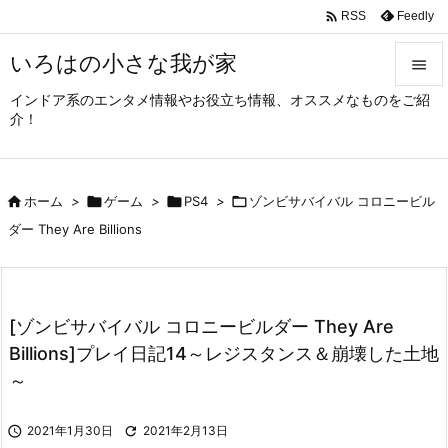

Feedly
RSS
いろはの小さな我が家

インドア系のエンタメ情報やお役立ち情報、オススメなものをご紹

介！
メニュ

サイド

ホーム
>

ゲーム
>

PS4
>

ゾンビサバイバル コロニービル

ダー They Are Billions
前へ

次へ

[ゾンビサバイバル コロニービルダー They Are
検索
Billions]プレイ日記14～レジスタンス＆崩壊した土地
～

2021年1月30日

2021年2月13日