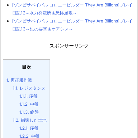
[ゾンビサバイバル コロニービルダー They Are Billions]プレイ
日記12～水力発電所＆恐怖屋敷～
[ゾンビサバイバル コロニービルダー They Are Billions]プレイ
日記13～鉄の要塞＆オアシス～
スポンサーリンク
目次
1.
再征服作戦
1.1.
レジスタンス
1.1.1.
序盤
1.1.2.
中盤
1.1.3.
終盤
1.2.
崩壊した土地
1.2.1.
序盤
1.2.2.
中盤