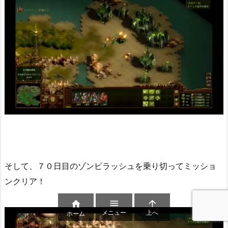
そして、７０日目のゾンビラッシュを乗り切ってミッショ
ンクリア！



メニュー
上へ
ホーム