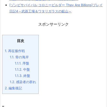
[ゾンビサバイバル コロニービルダー They Are Billions]プレイ
日記4～武器工場＆ワタリガラスの鉱山～
スポンサーリンク
目次
1.
再征服作戦
1.1.
骨の海岸
1.1.1.
序盤
1.1.2.
中盤
1.1.3.
終盤
1.2.
感染者の群れ
2.
編集後記