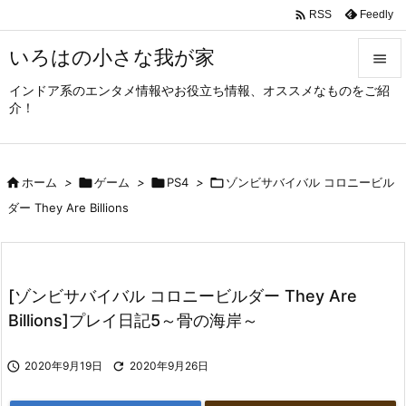

Feedly
RSS
いろはの小さな我が家

インドア系のエンタメ情報やお役立ち情報、オススメなものをご紹

介！
メニュ

サイド

ホーム
>

ゲーム
>

PS4
>

ゾンビサバイバル コロニービル

ダー They Are Billions
前へ

次へ

[ゾンビサバイバル コロニービルダー They Are
検索
Billions]プレイ日記5～骨の海岸～

2020年9月19日

2020年9月26日