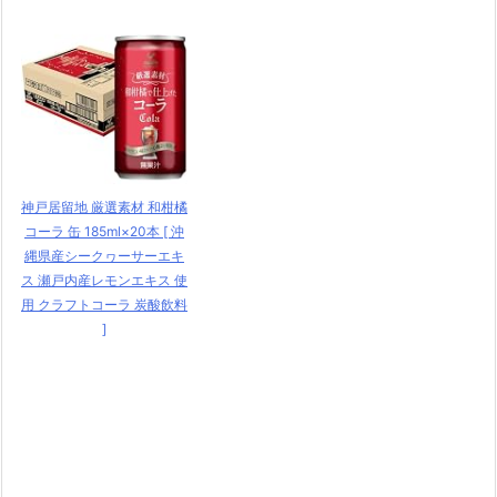
神戸居留地 厳選素材 和柑橘
コーラ 缶 185ml×20本 [ 沖
縄県産シークヮーサーエキ
ス 瀬戸内産レモンエキス 使
用 クラフトコーラ 炭酸飲料
]