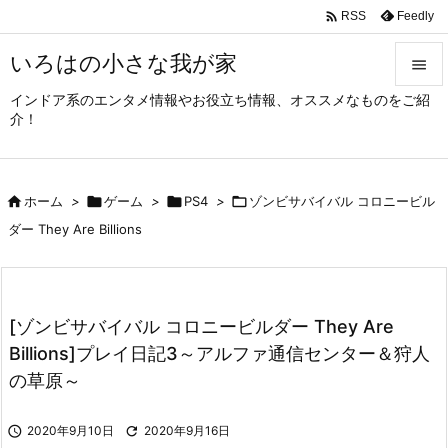

Feedly
RSS
いろはの小さな我が家

インドア系のエンタメ情報やお役立ち情報、オススメなものをご紹

介！
メニュ

サイド

ホーム
>

ゲーム
>

PS4
>

ゾンビサバイバル コロニービル

ダー They Are Billions
前へ

次へ

[ゾンビサバイバル コロニービルダー They Are
検索
Billions]プレイ日記3～アルファ通信センター＆狩人
の草原～

2020年9月10日

2020年9月16日