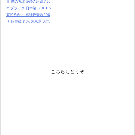
皿 俺の丸氷 約Ф7.5×高7.5c
m ブラック 日本製 STK-06
直径約6cm 累計販売数200
万個突破 丸氷 製氷器 人気
こちらもどうぞ