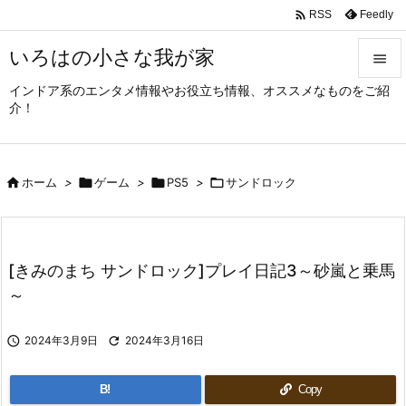

Feedly
RSS
いろはの小さな我が家

インドア系のエンタメ情報やお役立ち情報、オススメなものをご紹

介！
メニュ

サイド

ホーム
>

ゲーム
>

PS5
>

サンドロック

前へ

次へ
[きみのまち サンドロック]プレイ日記3～砂嵐と乗馬

～
検索

2024年3月9日

2024年3月16日
B!
Copy