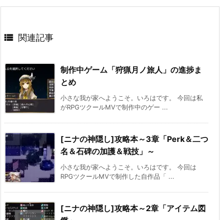

関連記事
制作中ゲーム「狩猟月ノ旅人」の進捗ま
とめ
小さな我が家へようこそ。いろはです。 今回は私
がRPGツクールMVで制作中のゲー ...
[ニナの神隠し]攻略本～3章「Perk＆二つ
名＆石碑の加護＆戦技」～
小さな我が家へようこそ。いろはです。 今回は
RPGツクールMVで制作した自作品「 ...
[ニナの神隠し]攻略本～2章「アイテム図