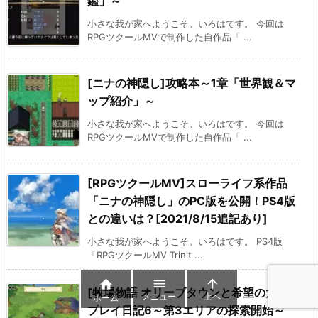
鑑」～
小さな我が家へようこそ。いろはです。 今回は
RPGツクールMVで制作した自作品「 ...
[ニナの神隠し]攻略本～1章「世界観＆マ
ップ紹介」～
小さな我が家へようこそ。いろはです。 今回は
RPGツクールMVで制作した自作品「 ...
[RPGツクールMV]スローライフ系作品
「ニナの神隠し」のPC版を公開！PS4版
との違いは？[2021/8/15追記あり]
小さな我が家へようこそ。いろはです。 PS4版
「RPGツクールMV Trinit ...



[牧場物語 オリーブタウンと希望の大地]
メニュー
上へ
ホーム
プレイ日記6～第3エリアの探索開始～