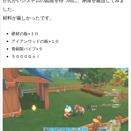
かんがいシステムの図面を待つ間に、納屋を建設してみま
した。
材料が厳しかったです。
硬材の板×１０
アイアンウッドの板×１０
青銅製パイプ×５
５０００Ｇｏｌ