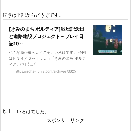
続きは下記からどうぞです。
[きみのまち ポルティア]戦没記念日
と道路建設プロジェクト～プレイ日
記10～
小さな我が家へようこそ。いろはです。 今回
はＰＳ４／Ｓｗｉｔｃｈ「きみのまち ポルテ
ィア」の下記プ ...
https://iroha-home.com/archives/3625
以上、いろはでした。
スポンサーリンク