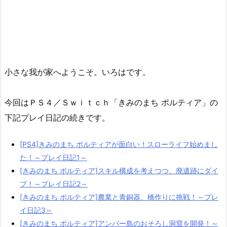
小さな我が家へようこそ。いろはです。
今回はＰＳ４／Ｓｗｉｔｃｈ「きみのまち ポルティア」の
下記プレイ日記の続きです。
[PS4]きみのまち ポルティアが面白い！スローライフ始めまし
た！～プレイ日記1～
[きみのまち ポルティア]スキル構成を考えつつ、廃遺跡にダイ
ブ！～プレイ日記2～
[きみのまち ポルティア]農業と青銅器、橋作りに挑戦！～プレ
イ日記3～
[きみのまち ポルティア]アンバー島のおそろし洞窟を開発！～