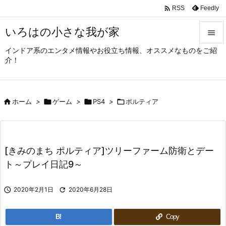

Feedly
RSS
いろはの小さな我が家

インドア系のエンタメ情報やお役立ち情報、オススメなものをご紹

介！
メニュ

サイド

ホーム
>

ゲーム
>

PS4
>

ポルティア

前へ

次へ
[きみのまち ポルティア]ツリーファーム防衛とデー

ト～プレイ日記9～
検索

2020年2月1日

2020年6月28日
B!
Copy