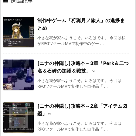

関連記事
制作中ゲーム「狩猟月ノ旅人」の進捗ま
とめ
小さな我が家へようこそ。いろはです。 今回は私
がRPGツクールMVで制作中のゲー ...
[ニナの神隠し]攻略本～3章「Perk＆二つ
名＆石碑の加護＆戦技」～
小さな我が家へようこそ。いろはです。 今回は
RPGツクールMVで制作した自作品「 ...
[ニナの神隠し]攻略本～2章「アイテム図
鑑」～
小さな我が家へようこそ。いろはです。 今回は
RPGツクールMVで制作した自作品「 ...