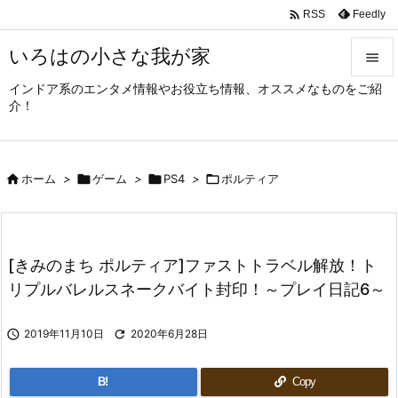

Feedly
RSS
いろはの小さな我が家

インドア系のエンタメ情報やお役立ち情報、オススメなものをご紹

介！
メニュ

サイド

ホーム
>

ゲーム
>

PS4
>

ポルティア

前へ

次へ
[きみのまち ポルティア]ファストトラベル解放！ト

リプルバレルスネークバイト封印！～プレイ日記6～
検索

2019年11月10日

2020年6月28日
B!
Copy