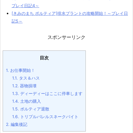
プレイ日記4～
[きみのまち ポルティア]排水プラントの攻略開始！～プレイ日
記5～
スポンサーリンク
目次
1.
お仕事開始！
1.1.
タス＆ハス
1.2.
器物損壊
1.3.
ディーディーはここに停車します
1.4.
土地の購入
1.5.
ポルティア退散
1.6.
トリプルバレルスネークバイト
2.
編集後記