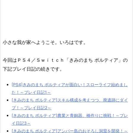
小さな我が家へようこそ。いろはです。
今回はＰＳ４／Ｓｗｉｔｃｈ「きみのまち ポルティア」の
下記プレイ日記の続きです。
[PS4]きみのまち ポルティアが面白い！スローライフ始めまし
た！～プレイ日記1～
[きみのまち ポルティア]スキル構成を考えつつ、廃遺跡にダイ
ブ！～プレイ日記2～
[きみのまち ポルティア]農業と青銅器、橋作りに挑戦！～プレ
イ日記3～
[きみのまち ポルティア]アンバー島のおそろし洞窟を開発！～