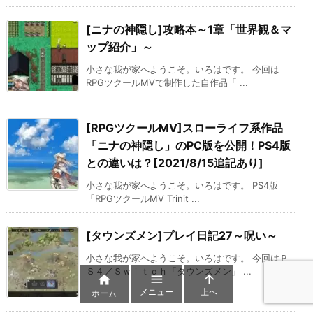
[ニナの神隠し]攻略本～1章「世界観＆マ
ップ紹介」～
小さな我が家へようこそ。いろはです。 今回は
RPGツクールMVで制作した自作品「 ...
[RPGツクールMV]スローライフ系作品
「ニナの神隠し」のPC版を公開！PS4版
との違いは？[2021/8/15追記あり]
小さな我が家へようこそ。いろはです。 PS4版
「RPGツクールMV Trinit ...
[タウンズメン]プレイ日記27～呪い～
小さな我が家へようこそ。いろはです。 今回はＰ
Ｓ４／Ｓｗｉｔｃｈ「タウンズメン」 ...



メニュー
上へ
ホーム