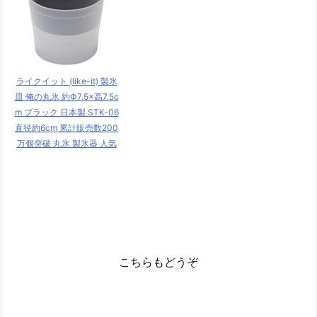
ライクイット (like-it) 製氷
皿 俺の丸氷 約Ф7.5×高7.5c
m ブラック 日本製 STK-06
直径約6cm 累計販売数200
万個突破 丸氷 製氷器 人気
こちらもどうぞ