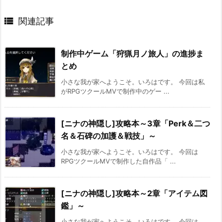

関連記事
制作中ゲーム「狩猟月ノ旅人」の進捗ま
とめ
小さな我が家へようこそ。いろはです。 今回は私
がRPGツクールMVで制作中のゲー ...
[ニナの神隠し]攻略本～3章「Perk＆二つ
名＆石碑の加護＆戦技」～
小さな我が家へようこそ。いろはです。 今回は
RPGツクールMVで制作した自作品「 ...
[ニナの神隠し]攻略本～2章「アイテム図
鑑」～
小さな我が家へようこそ。いろはです。 今回は