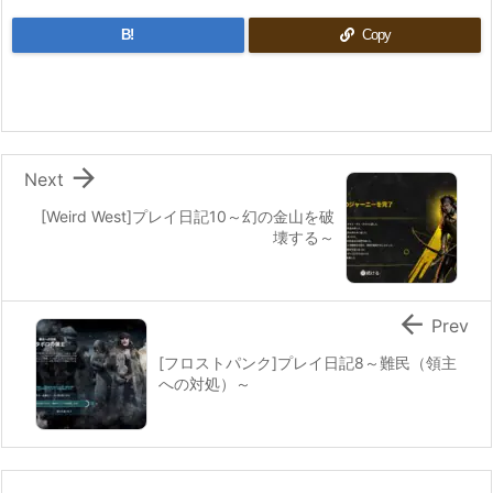
B!
Copy

Next
[Weird West]プレイ日記10～幻の金山を破
壊する～

Prev
[フロストパンク]プレイ日記8～難民（領主
への対処）～