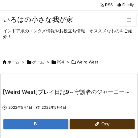

Feedly
RSS
いろはの小さな我が家

インドア系のエンタメ情報やお役立ち情報、オススメなものをご紹

介！
メニュ

サイド

ホーム
>

ゲーム
>

PS4
>

Weird West

前へ

次へ
[Weird West]プレイ日記9～守護者のジャーニー～

検索

2022年5月1日

2022年5月4日
B!
Copy