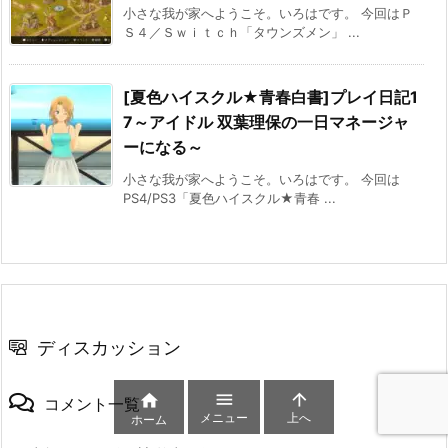
小さな我が家へようこそ。いろはです。 今回はＰ
Ｓ４／Ｓｗｉｔｃｈ「タウンズメン」 ...
[夏色ハイスクル★青春白書]プレイ日記1
7～アイドル 双葉理保の一日マネージャ
ーになる～
小さな我が家へようこそ。いろはです。 今回は
PS4/PS3「夏色ハイスクル★青春 ...
ディスカッション



コメント一覧
メニュー
上へ
ホーム