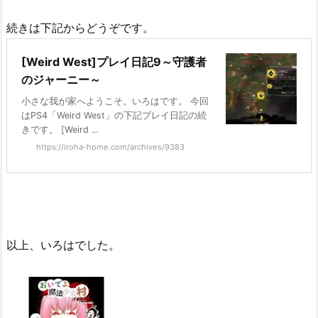
続きは下記からどうぞです。
[Weird West]プレイ日記9～守護者
のジャーニー～
小さな我が家へようこそ。いろはです。 今回
はPS4「Weird West」の下記プレイ日記の続
きです。 [Weird ...
https://iroha-home.com/archives/9383
以上、いろはでした。