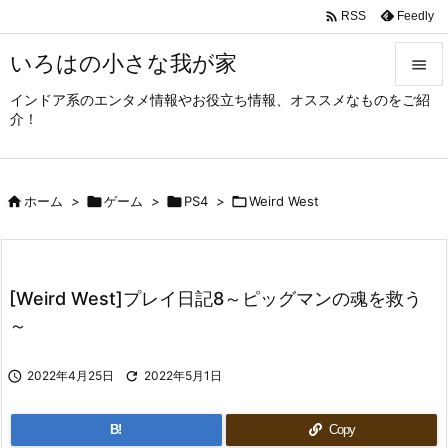

Feedly
RSS
いろはの小さな我が家

インドア系のエンタメ情報やお役立ち情報、オススメなものをご紹

介！
メニュ

サイド

ホーム
>

ゲーム
>

PS4
>

Weird West

前へ

次へ
[Weird West]プレイ日記8～ピッグマンの魂を救う

～
検索

2022年4月25日

2022年5月1日
B!
Copy