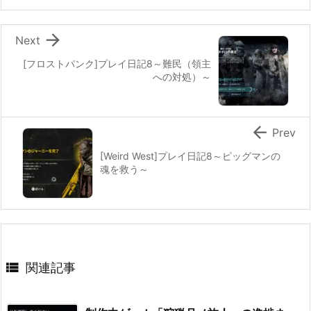

Next
[フロストパンク]プレイ日記8～難民（領主
への対処）～

Prev
[Weird West]プレイ日記8～ピッグマンの
魂を救う～

関連記事