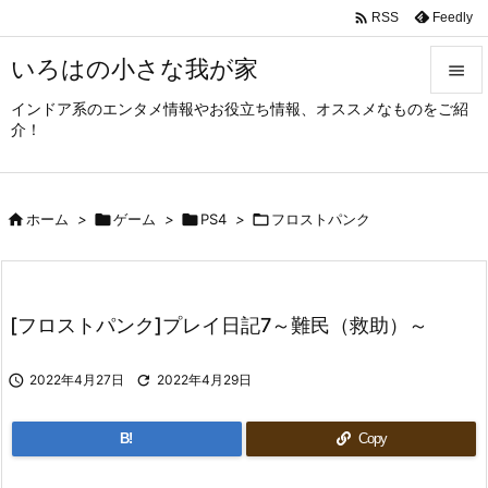

Feedly
RSS
いろはの小さな我が家

インドア系のエンタメ情報やお役立ち情報、オススメなものをご紹

介！
メニュ

サイド

ホーム
>

ゲーム
>

PS4
>

フロストパンク

前へ

次へ
[フロストパンク]プレイ日記7～難民（救助）～

検索

2022年4月27日

2022年4月29日
B!
Copy