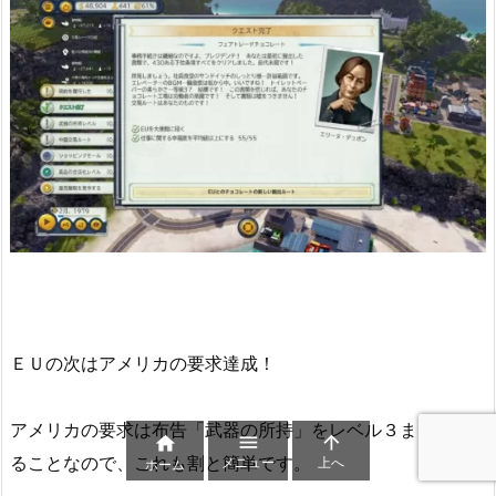
ＥＵの次はアメリカの要求達成！
アメリカの要求は布告「武器の所持」をレベル３まで上げ



ることなので、これも割と簡単です。
メニュー
上へ
ホーム