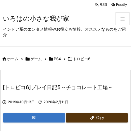

Feedly
RSS
いろはの小さな我が家

インドア系のエンタメ情報やお役立ち情報、オススメなものをご紹

介！
メニュ

サイド

ホーム
>

ゲーム
>

PS4
>

トロピコ6

前へ

次へ
[トロピコ6]プレイ日記5～チョコレート工場～

検索

2019年10月13日

2020年2月11日
B!
Copy