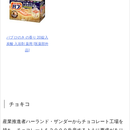
バブ ひのき の香り 20錠入
炭酸 入浴剤 薬用 [医薬部外
品]
チョキコ
産業推進者ハーランド・ザンダーからチョコレート工場を