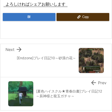
よろしければシェアお願いします
B!
Copy

Next
[Endzone]プレイ日記10～砂漠の花～

Prev
[夏色ハイスクル★青春白書]プレイ日記12
～辰神様と龍玉ガチャ～