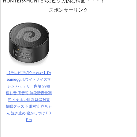
HUNTER×HUNTERのヒソカ的な構図・・・！
スポンサーリンク
【テレビで紹介された】Dr
eamegg ホワイトノイズマ
シン バッテリー内蔵 29種
癒し音 高音質 無段階音量調
節 イヤホン対応 騒音対策
快眠グッズ 不眠対策 赤ちゃ
ん 泣き止め 寝かしつけ D3
Pro