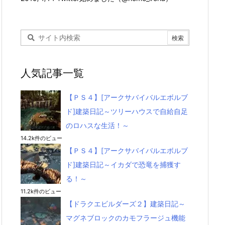
人気記事一覧
【ＰＳ４】[アークサバイバルエボルブ
ド]建築日記～ツリーハウスで自給自足
のロハスな生活！～
14.2k件のビュー
【ＰＳ４】[アークサバイバルエボルブ
ド]建築日記～イカダで恐竜を捕獲す
る！～
11.2k件のビュー
【ドラクエビルダーズ２】建築日記～
マグネブロックのカモフラージュ機能