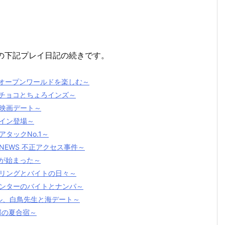
」の下記プレイ日記の続きです。
なオープンワールドを楽しむ～
リチョコとちょろインズ～
と映画デート～
ロイン登場～
タックNo.1～
NEWS 不正アクセス事件～
みが始まった～
クリングとバイトの日々～
センターのバイトとナンパ～
カル、白鳥先生と海デート～
部の夏合宿～