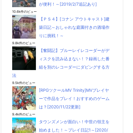
が便利！～[2019/2/7追記あり]
10.6k件のビュー
【ＰＳ４】[コナン アウトキャスト]建
築日記～おしゃれな庭園付きの酒場作
りに挑戦！～
9.8k件のビュー
【奮闘記】ブルーレイレコーダーがデ
ィスクを読み込まない！？録画した番
組を別のレコーダーにダビングする方
法
9.5k件のビュー
[RPGツクールMV Trinity]MVプレイヤ
ーで作品をプレイ！おすすめのゲーム
は？[2020/11/22更新]
9.4k件のビュー
タウンズメンが面白い！中世の領主を
始めました！～プレイ日記1～[2020/