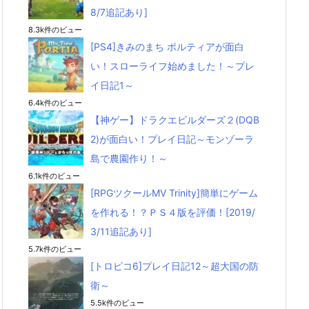
8/7追記あり]
8.3k件のビュー
[PS4]きみのまち ポルティアが面白
い！スローライフ始めました！～プレ
イ日記1～
6.4k件のビュー
【神ゲー】ドラクエビルダーズ２(DQB
2)が面白い！プレイ日記～モンゾーラ
島で農園作り！～
6.1k件のビュー
[RPGツクールMV Trinity]簡単にゲーム
を作れる！？ＰＳ４版を評価！[2019/
3/11追記あり]
5.7k件のビュー
[トロピコ6]プレイ日記12～超大国の防
衛～
5.5k件のビュー