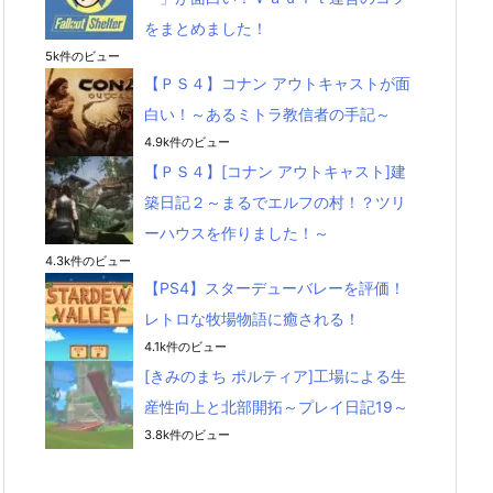
をまとめました！
5k件のビュー
【ＰＳ４】コナン アウトキャストが面
白い！～あるミトラ教信者の手記～
4.9k件のビュー
【ＰＳ４】[コナン アウトキャスト]建
築日記２～まるでエルフの村！？ツリ
ーハウスを作りました！～
4.3k件のビュー
【PS4】スターデューバレーを評価！
レトロな牧場物語に癒される！
4.1k件のビュー
[きみのまち ポルティア]工場による生
産性向上と北部開拓～プレイ日記19～
3.8k件のビュー