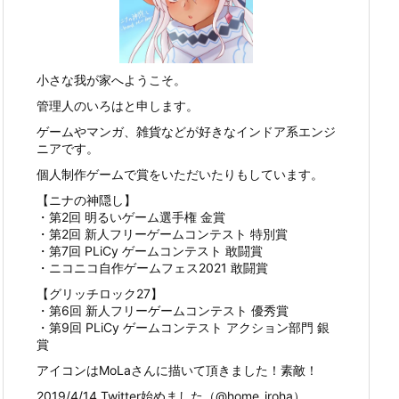
小さな我が家へようこそ。
管理人のいろはと申します。
ゲームやマンガ、雑貨などが好きなインドア系エンジ
ニアです。
個人制作ゲームで賞をいただいたりもしています。
【ニナの神隠し】
・第2回 明るいゲーム選手権 金賞
・第2回 新人フリーゲームコンテスト 特別賞
・第7回 PLiCy ゲームコンテスト 敢闘賞
・ニコニコ自作ゲームフェス2021 敢闘賞
【グリッチロック27】
・第6回 新人フリーゲームコンテスト 優秀賞
・第9回 PLiCy ゲームコンテスト アクション部門 銀
賞
アイコンはMoLaさんに描いて頂きました！素敵！
2019/4/14 Twitter始めました（@home_iroha）