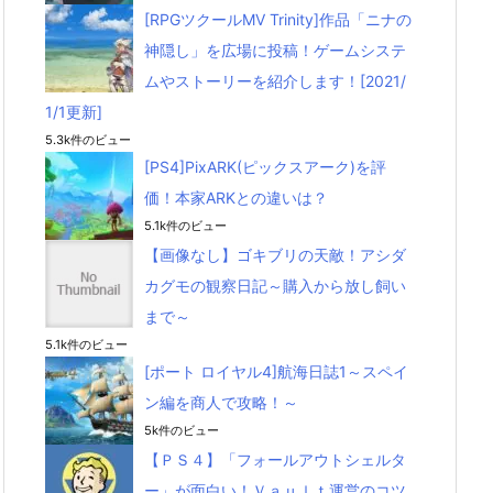
[RPGツクールMV Trinity]作品「ニナの
神隠し」を広場に投稿！ゲームシステ
ムやストーリーを紹介します！[2021/
1/1更新]
5.3k件のビュー
[PS4]PixARK(ピックスアーク)を評
価！本家ARKとの違いは？
5.1k件のビュー
【画像なし】ゴキブリの天敵！アシダ
カグモの観察日記～購入から放し飼い
まで～
5.1k件のビュー
[ポート ロイヤル4]航海日誌1～スペイ
ン編を商人で攻略！～
5k件のビュー
【ＰＳ４】「フォールアウトシェルタ
ー」が面白い！Ｖａｕｌｔ運営のコツ