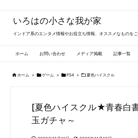
いろはの小さな我が家
インドア系のエンタメ情報やお役立ち情報、オススメなものをご
ホーム
お問い合わせ
メディア掲載
記事一覧

ホーム
>

ゲーム
>

PS4
>

夏色ハイスクル
[夏色ハイスクル★青春白書
玉ガチャ～