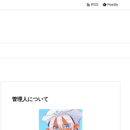

Feedly
RSS
管理人について