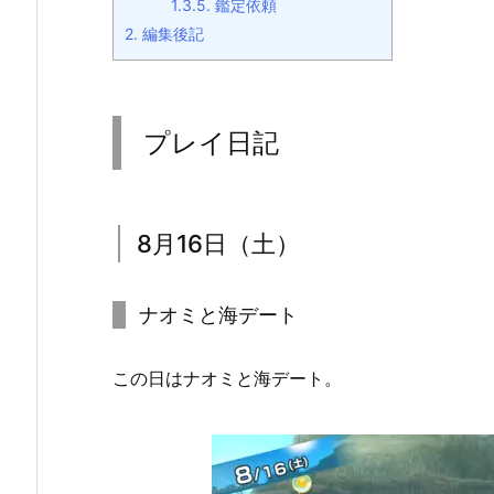
1.3.5.
鑑定依頼
2.
編集後記
プレイ日記
8月16日（土）
ナオミと海デート
この日はナオミと海デート。