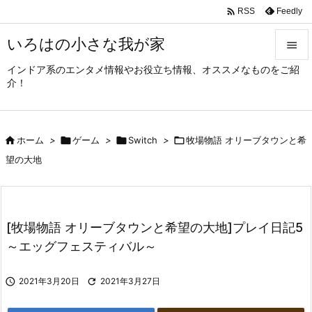

Feedly
RSS
いろはの小さな我が家

インドア系のエンタメ情報やお役立ち情報、オススメなものをご紹

介！
メニュ

サイド

ホーム
>

ゲーム
>

Switch
>

牧場物語 オリーブタウンと希

望の大地
前へ

次へ

[牧場物語 オリーブタウンと希望の大地]プレイ日記5
検索
～エッグフェスティバル～

2021年3月20日

2021年3月27日