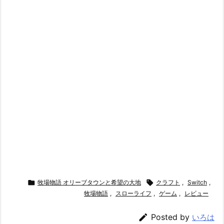

牧場物語 オリーブタウンと希望の大地

クラフト
,
Switch
,
牧場物語
,
スローライフ
,
ゲーム
,
レビュー

Posted by
いろは