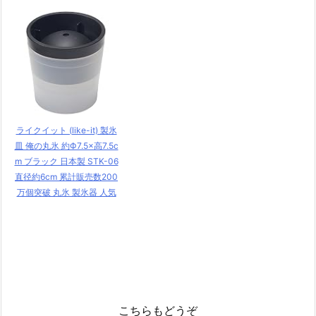
ライクイット (like-it) 製氷
皿 俺の丸氷 約Ф7.5×高7.5c
m ブラック 日本製 STK-06
直径約6cm 累計販売数200
万個突破 丸氷 製氷器 人気
こちらもどうぞ