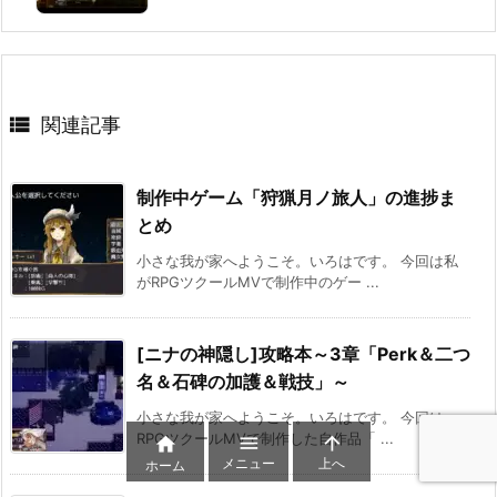

関連記事
制作中ゲーム「狩猟月ノ旅人」の進捗ま
とめ
小さな我が家へようこそ。いろはです。 今回は私
がRPGツクールMVで制作中のゲー ...
[ニナの神隠し]攻略本～3章「Perk＆二つ
名＆石碑の加護＆戦技」～
小さな我が家へようこそ。いろはです。 今回は
RPGツクールMVで制作した自作品「 ...



メニュー
上へ
ホーム