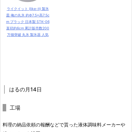
ライクイット (like-it) 製氷
皿 俺の丸氷 約Ф7.5×高7.5c
m ブラック 日本製 STK-06
直径約6cm 累計販売数200
万個突破 丸氷 製氷器 人気
はるの月14日
工場
料理の納品依頼の報酬などで貰った液体調味料メーカーや