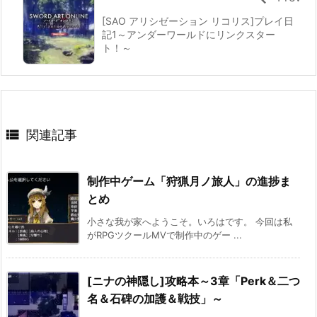
[SAO アリシゼーション リコリス]プレイ日
記1～アンダーワールドにリンクスター
ト！～

関連記事
制作中ゲーム「狩猟月ノ旅人」の進捗ま
とめ
小さな我が家へようこそ。いろはです。 今回は私
がRPGツクールMVで制作中のゲー ...
[ニナの神隠し]攻略本～3章「Perk＆二つ
名＆石碑の加護＆戦技」～