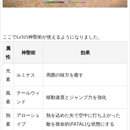
ここでLv1の神聖術が使えるようになりました。
属
神聖術
効果
性
光
ルミナス
周囲の味方を癒す
素
風
テールウィ
移動速度とジャンプ力を強化
素
ンド
熱
アローシェ
熱を込めた矢で空中に打ち上がった
素
イプ
敵を致命的(FATAL)な状態にする