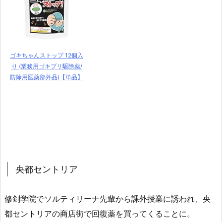
ゴキちゃんストップ 12個入
り (業務用ゴキブリ駆除薬/
防除用医薬部外品)【単品】
央都セントリア
修剣学院でソルティリーナ先輩から課外授業に誘われ、央
都セントリアの商店街で回復薬を買ってくることに。