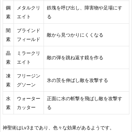
鋼
メタルクリ
鉄塊を呼び出し、障害物や足場にす
素
エイト
る
闇
ブラインド
敵から見つかりにくくなる
素
フィールド
晶
ミラークリ
敵の弾を跳ね返す鏡を作る
素
エイト
凍
フリージン
氷の茨を伸ばし敵を攻撃する
素
グソーン
水
ウォーター
正面に水の斬撃を飛ばし敵を攻撃す
素
カッター
る
神聖術はLv3まであり、色々な効果があるようです。