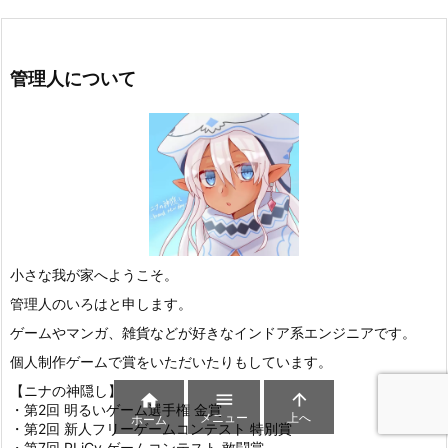
管理人について
小さな我が家へようこそ。
管理人のいろはと申します。
ゲームやマンガ、雑貨などが好きなインドア系エンジニアです。
個人制作ゲームで賞をいただいたりもしています。
【ニナの神隠し】



・第2回 明るいゲーム選手権 金賞
メニュー
上へ
ホーム
・第2回 新人フリーゲームコンテスト 特別賞
・第7回 PLiCy ゲームコンテスト 敢闘賞