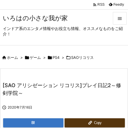

Feedly
RSS
いろはの小さな我が家

インドア系のエンタメ情報やお役立ち情報、オススメなものをご紹

介！
メニュ

サイド

ホーム
>

ゲーム
>

PS4
>

SAOリコリス

前へ

次へ
[SAO アリシゼーション リコリス]プレイ日記2～修

剣学院～
検索

2020年7月16日
B!
Copy