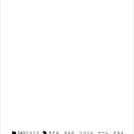

SAOリコリス

ＲＰＧ
,
ＳＡＯ
,
リコリス
,
ゲーム
,
ＰＳ４
,