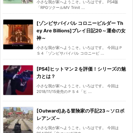
小さな我が家へようこそ。いろはです。 PS4版
「RPGツクールMV Trinit ...
[ゾンビサバイバル コロニービルダー Th
ey Are Billions]プレイ日記20～運命の女
神～
小さな我が家へようこそ。いろはです。 今回はＰ
Ｓ４「ゾンビサバイバル コロニービ ...
[PS4]ヒットマン２を評価！シリーズの魅
力とは？
小さな我が家へようこそ。いろはです。 今回は
2018/11/15発売のＰＳ４「ヒ ...
[Outward]ある冒険家の手記23～ソロボ
レアンズ～
小さな我が家へようこそ。いろはです。 今回は