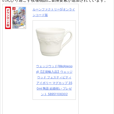
のんびり過ごす牧場物語に冒険要素が追加されています。
ルーンファクトリー5|オンライ
ンコード版
ウェッジウッド(Wedgwoo
d)【正規輸入品】ウェッジ
ウッド フェスティビティ
アイボリー マグカップ 35
0ml 陶器 結婚祝い プレゼ
ント 58951106302