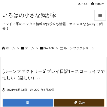

Feedly
RSS
いろはの小さな我が家

インドア系のエンタメ情報やお役立ち情報、オススメなものをご紹

介！
メニュ

サイド

ホーム
>

ゲーム
>

Switch
>

ルーンファクトリー5

前へ

次へ
[ルーンファクトリー5]プレイ日記1～スローライフで

忙しい（楽しい）～
検索

2021年5月23日

2021年5月29日
B!
Copy