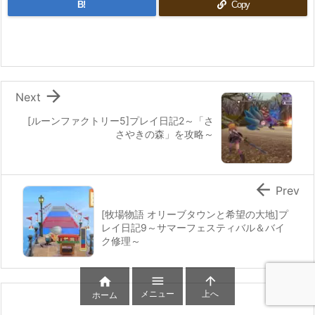
B!
Copy

Next
[ルーンファクトリー5]プレイ日記2～「さ
さやきの森」を攻略～

Prev
[牧場物語 オリーブタウンと希望の大地]プ
レイ日記9～サマーフェスティバル＆バイ
ク修理～



メニュー
上へ
ホーム