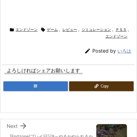

エンドゾーン

ゲーム
,
レビュー
,
シミュレーション
,
ＰＳ５
,
エンドゾーン

Posted by
いろは
よろしければシェアお願いします
B!
Copy

Next
[Endzone]プレイ日記9～やるかやられるか