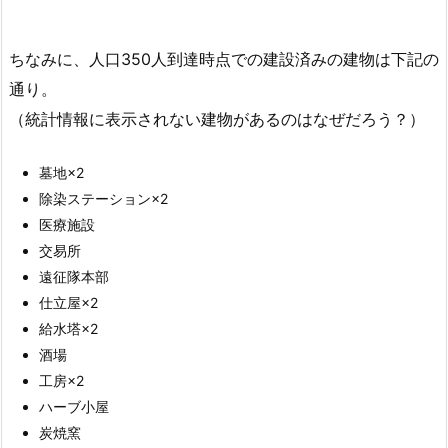
ちなみに、人口350人到達時点での建設済みの建物は下記の
通り。
（統計情報に表示されない建物があるのはなぜだろう？）
墓地×2
除染ステーション×2
医療施設
交易所
遠征隊本部
仕立屋×2
給水塔×2
酒場
工房×2
ハーブ小屋
炭焼窯