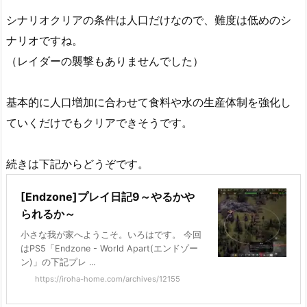
シナリオクリアの条件は人口だけなので、難度は低めのシ
ナリオですね。
（レイダーの襲撃もありませんでした）
基本的に人口増加に合わせて食料や水の生産体制を強化し
ていくだけでもクリアできそうです。
続きは下記からどうぞです。
[Endzone]プレイ日記9～やるかや
られるか～
小さな我が家へようこそ。いろはです。 今回
はPS5「Endzone - World Apart(エンドゾー
ン)」の下記プレ ...
https://iroha-home.com/archives/12155