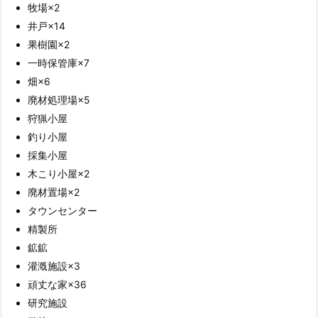
牧場×2
井戸×14
果樹園×2
一時保管庫×7
畑×6
廃材処理場×5
狩猟小屋
釣り小屋
採集小屋
木こり小屋×2
廃材置場×2
タウンセンター
精製所
鉱鉱
灌漑施設×3
頑丈な家×36
研究施設