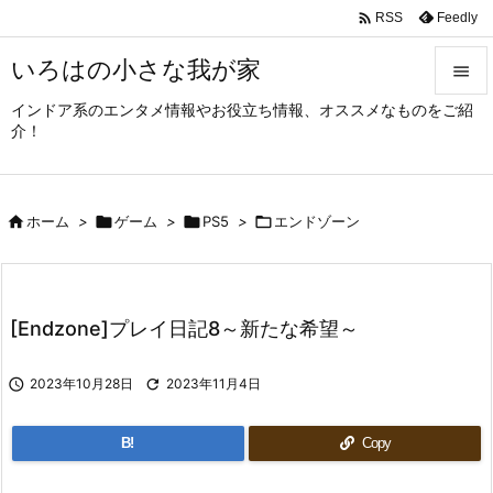

Feedly
RSS
いろはの小さな我が家

インドア系のエンタメ情報やお役立ち情報、オススメなものをご紹

介！
メニュ

サイド

ホーム
>

ゲーム
>

PS5
>

エンドゾーン

前へ

次へ
[Endzone]プレイ日記8～新たな希望～

検索

2023年10月28日

2023年11月4日
B!
Copy