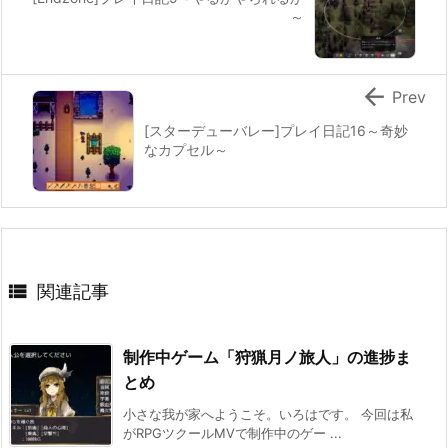
～

Prev
[スターデューバレー]プレイ日記16～奇妙
なカプセル～

関連記事
制作中ゲーム「狩猟月ノ旅人」の進捗ま
とめ
小さな我が家へようこそ。いろはです。 今回は私
がRPGツクールMVで制作中のゲー ...