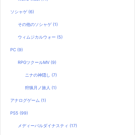
ソシャゲ
(6)
その他のソシャゲ
(1)
ウィムジカルウォー
(5)
PC
(9)
RPGツクールMV
(9)
ニナの神隠し
(7)
狩猟月ノ旅人
(1)
アナログゲーム
(1)
PS5
(99)
メディーバルダイナスティ
(17)