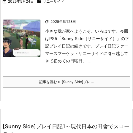

2025年5月24日

サニーサイド

2025年6月28日
小さな我が家へようこそ。いろはです。
今回
はPS5「Sunny Side（サニーサイド）」の下
記プレイ日記の続きです。
プレイ日記ファー
マーズマーケット
サニーサイドに引っ越して
きて初めての日曜日。
...
記事を読む
[Sunny Side]プレ ...
[Sunny Side]プレイ日記1～現代日本の田舎でスロー