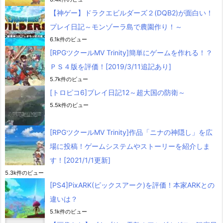
【神ゲー】ドラクエビルダーズ２(DQB2)が面白い！
プレイ日記～モンゾーラ島で農園作り！～
6.1k件のビュー
[RPGツクールMV Trinity]簡単にゲームを作れる！？
ＰＳ４版を評価！[2019/3/11追記あり]
5.7k件のビュー
[トロピコ6]プレイ日記12～超大国の防衛～
5.5k件のビュー
[RPGツクールMV Trinity]作品「ニナの神隠し」を広
場に投稿！ゲームシステムやストーリーを紹介しま
す！[2021/1/1更新]
5.3k件のビュー
[PS4]PixARK(ピックスアーク)を評価！本家ARKとの
違いは？
5.1k件のビュー