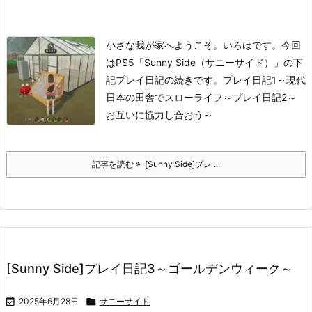
小さな我が家へようこそ。いろはです。
今回
はPS5「Sunny Side（サニーサイド）」の下
記プレイ日記の続きです。
プレイ日記1～現代
日本の田舎でスローライフ～
プレイ日記2～
お互いに協力し合おう～
記事を読む
[Sunny Side]プレ ...
[Sunny Side]プレイ日記3～ゴールデンウィーク～

2025年6月28日

サニーサイド