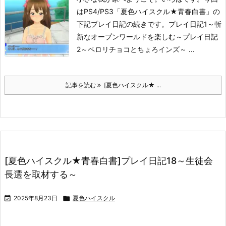
はPS4/PS3「夏色ハイスクル★青春白書」の
下記プレイ日記の続きです。
プレイ日記1～斬
新なオープンワールドを楽しむ～
プレイ日記
2～ペロリチョコとちょろインズ～ ...
記事を読む
[夏色ハイスクル★ ...
[夏色ハイスクル★青春白書]プレイ日記18～生徒会
長選を取材する～

2025年8月23日

夏色ハイスクル