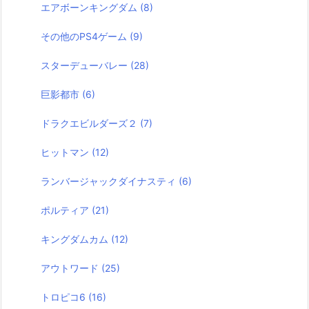
エアボーンキングダム
(8)
その他のPS4ゲーム
(9)
スターデューバレー
(28)
巨影都市
(6)
ドラクエビルダーズ２
(7)
ヒットマン
(12)
ランバージャックダイナスティ
(6)
ポルティア
(21)
キングダムカム
(12)
アウトワード
(25)
トロピコ6
(16)