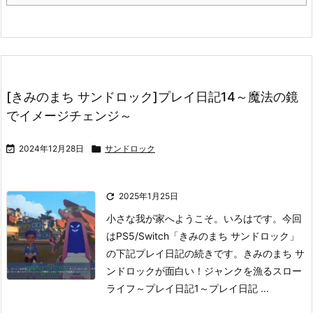
[きみのまち サンドロック]プレイ日記14～魔法の鏡
でイメージチェンジ～

2024年12月28日

サンドロック

2025年1月25日
小さな我が家へようこそ。いろはです。
今回
はPS5/Switch「きみのまち サンドロック」
の下記プレイ日記の続きです。
きみのまち サ
ンドロックが面白い！ジャンクを漁るスロー
ライフ～プレイ日記1～
プレイ日記 ...