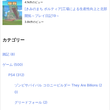
4.1k件のビュー
[きみのまち ポルティア]工場による生産性向上と北部
開拓～プレイ日記19～
3.8k件のビュー
カテゴリー
雑記
(8)
ゲーム
(500)
PS4
(312)
ゾンビサバイバル コロニービルダー They Are Billions
(2
0)
グリードフォール
(2)