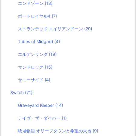
エンドゾーン
(13)
ポートロイヤル4
(7)
ストランデッド エイリアンドーン
(20)
Tribes of Midgard
(4)
エルデンリング
(19)
サンドロック
(15)
サニーサイド
(4)
Switch
(71)
Graveyard Keeper
(14)
デイヴ・ザ・ダイバー
(1)
牧場物語 オリーブタウンと希望の大地
(9)