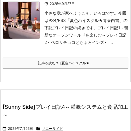

2025年9月27日
小さな我が家へようこそ。いろはです。
今回
はPS4/PS3「夏色ハイスクル★青春白書」の
下記プレイ日記の続きです。
プレイ日記1～斬
新なオープンワールドを楽しむ～
プレイ日記
2～ペロリチョコとちょろインズ～ ...
記事を読む
[夏色ハイスクル★ ...
[Sunny Side]プレイ日記4～灌漑システムと食品加工
～

2025年7月26日

サニーサイド