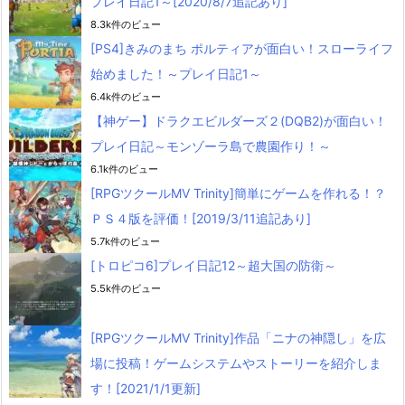
プレイ日記1～[2020/8/7追記あり]
8.3k件のビュー
[PS4]きみのまち ポルティアが面白い！スローライフ
始めました！～プレイ日記1～
6.4k件のビュー
【神ゲー】ドラクエビルダーズ２(DQB2)が面白い！
プレイ日記～モンゾーラ島で農園作り！～
6.1k件のビュー
[RPGツクールMV Trinity]簡単にゲームを作れる！？
ＰＳ４版を評価！[2019/3/11追記あり]
5.7k件のビュー
[トロピコ6]プレイ日記12～超大国の防衛～
5.5k件のビュー
[RPGツクールMV Trinity]作品「ニナの神隠し」を広
場に投稿！ゲームシステムやストーリーを紹介しま
す！[2021/1/1更新]