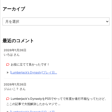
アーカイブ
ア
ー
カ
イ
ブ
最近のコメント
2026年1月26日
いろは さん
お役に立てて良かったです！
[Lumberjack’s Dynasty]プレイ日...
2026年1月26日
ジムいこ？ さん
Lumberjack's DynastyをPS5でやってて何度か進行不能なってたけど、
ここの記事で大抵解決したからマジで ...
[Lumberjack’s Dynasty]プレイ日...