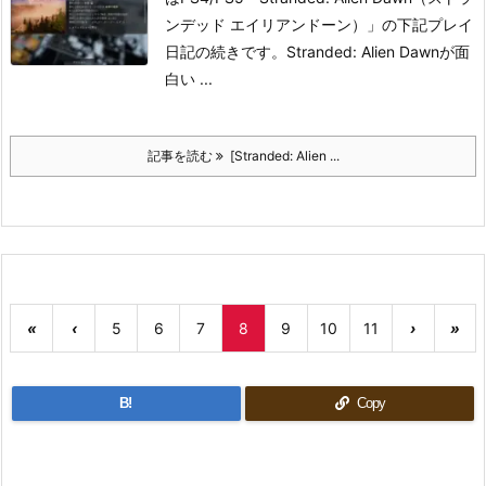
ンデッド エイリアンドーン）」の下記プレイ
日記の続きです。
Stranded: Alien Dawnが面
白い ...
記事を読む
[Stranded: Alien ...
«
‹
5
6
7
8
9
10
11
›
»
B!
Copy