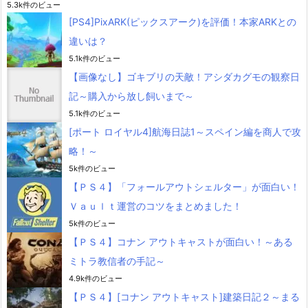
5.3k件のビュー
[PS4]PixARK(ピックスアーク)を評価！本家ARKとの
違いは？
5.1k件のビュー
【画像なし】ゴキブリの天敵！アシダカグモの観察日
記～購入から放し飼いまで～
5.1k件のビュー
[ポート ロイヤル4]航海日誌1～スペイン編を商人で攻
略！～
5k件のビュー
【ＰＳ４】「フォールアウトシェルター」が面白い！
Ｖａｕｌｔ運営のコツをまとめました！
5k件のビュー
【ＰＳ４】コナン アウトキャストが面白い！～ある
ミトラ教信者の手記～
4.9k件のビュー
【ＰＳ４】[コナン アウトキャスト]建築日記２～まる