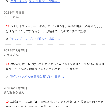
[タウンズメン]プレイ日記25～水路～...
2025年1月18日
ろここ さん
シナリオストーリー「水路」のパン屋の件、同様の現象（条件満たした
はずなのにクリアにならない）が起きていたのでコチラの記事 ...
[タウンズメン]プレイ日記25～水路～...
2023年12月29日
いろは さん
思いがけず二股になってしまいましたwピストン送迎をしているときは何
をやっているのか虚無感に包まれています(´ー｀)修造先 ...
[夏色ハイスクル★青春白書]プレイ日記1...
2023年12月29日
きだあらる さん
二股ルートに…(; ･`д･´)自転車ピストン送迎想像したら笑えますねｗｗヒ
カルのアイラブユーもきっと見られるはず…！ヒ ...