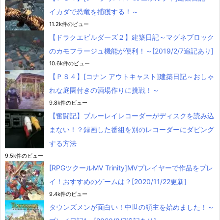
イカダで恐竜を捕獲する！～
11.2k件のビュー
【ドラクエビルダーズ２】建築日記～マグネブロック
のカモフラージュ機能が便利！～[2019/2/7追記あり]
10.6k件のビュー
【ＰＳ４】[コナン アウトキャスト]建築日記～おしゃ
れな庭園付きの酒場作りに挑戦！～
9.8k件のビュー
【奮闘記】ブルーレイレコーダーがディスクを読み込
まない！？録画した番組を別のレコーダーにダビング
する方法
9.5k件のビュー
[RPGツクールMV Trinity]MVプレイヤーで作品をプレ
イ！おすすめのゲームは？[2020/11/22更新]
9.4k件のビュー
タウンズメンが面白い！中世の領主を始めました！～