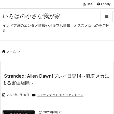

Feedly
RSS
いろはの小さな我が家

インドア系のエンタメ情報やお役立ち情報、オススメなものをご紹

介！
メニュ

サイド

ホーム
>

前へ

次へ
[Stranded: Alien Dawn]プレイ日記14～戦闘メカに

よる害虫駆除～
検索

2023年9月20日

ストランデッド エイリアンドーン

2023年9月23日