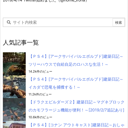
人気記事一覧
【ＰＳ４】[アークサバイバルエボルブド]建築日記～
ツリーハウスで自給自足のロハスな生活！～
14.2k件のビュー
【ＰＳ４】[アークサバイバルエボルブド]建築日記～
イカダで恐竜を捕獲する！～
11.2k件のビュー
【ドラクエビルダーズ２】建築日記～マグネブロック
のカモフラージュ機能が便利！～[2019/2/7追記あり]
10.6k件のビュー
【ＰＳ４】[コナン アウトキャスト]建築日記～おしゃ