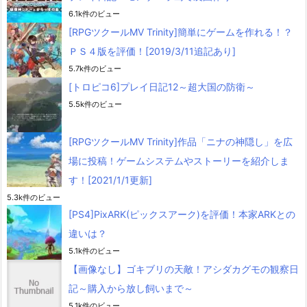
6.1k件のビュー
[RPGツクールMV Trinity]簡単にゲームを作れる！？
ＰＳ４版を評価！[2019/3/11追記あり]
5.7k件のビュー
[トロピコ6]プレイ日記12～超大国の防衛～
5.5k件のビュー
[RPGツクールMV Trinity]作品「ニナの神隠し」を広
場に投稿！ゲームシステムやストーリーを紹介しま
す！[2021/1/1更新]
5.3k件のビュー
[PS4]PixARK(ピックスアーク)を評価！本家ARKとの
違いは？
5.1k件のビュー
【画像なし】ゴキブリの天敵！アシダカグモの観察日
記～購入から放し飼いまで～
5.1k件のビュー