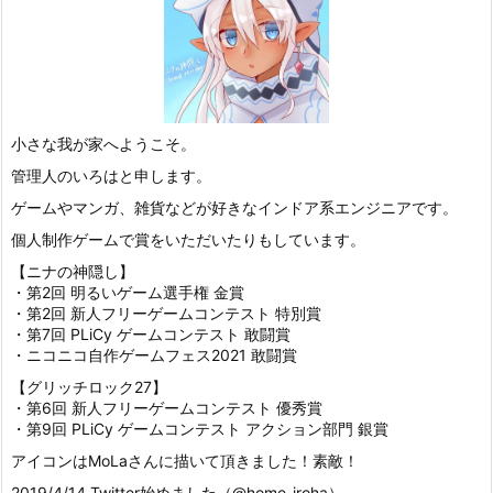
小さな我が家へようこそ。
管理人のいろはと申します。
ゲームやマンガ、雑貨などが好きなインドア系エンジニアです。
個人制作ゲームで賞をいただいたりもしています。
【ニナの神隠し】
・第2回 明るいゲーム選手権 金賞
・第2回 新人フリーゲームコンテスト 特別賞
・第7回 PLiCy ゲームコンテスト 敢闘賞
・ニコニコ自作ゲームフェス2021 敢闘賞
【グリッチロック27】
・第6回 新人フリーゲームコンテスト 優秀賞
・第9回 PLiCy ゲームコンテスト アクション部門 銀賞
アイコンはMoLaさんに描いて頂きました！素敵！
2019/4/14 Twitter始めました（@home_iroha）