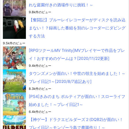
れな庭園付きの酒場作りに挑戦！～
9.8k件のビュー
【奮闘記】ブルーレイレコーダーがディスクを読み込
まない！？録画した番組を別のレコーダーにダビング
する方法
9.5k件のビュー
[RPGツクールMV Trinity]MVプレイヤーで作品をプレ
イ！おすすめのゲームは？[2020/11/22更新]
9.4k件のビュー
タウンズメンが面白い！中世の領主を始めました！～
プレイ日記1～[2020/8/7追記あり]
8.3k件のビュー
[PS4]きみのまち ポルティアが面白い！スローライフ
始めました！～プレイ日記1～
6.4k件のビュー
【神ゲー】ドラクエビルダーズ２(DQB2)が面白い！
プレイ日記～モンゾーラ島で農園作り！～