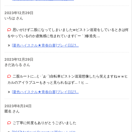
2023年12月29日
いろは さん
思いがけず二股になってしまいましたwピストン送迎をしているときは何
をやっているのか虚無感に包まれています(´ー｀)修造先 ...
[夏色ハイスクル★青春白書]プレイ日記1...
2023年12月29日
きだあらる さん
二股ルートに…(; ･`д･´)自転車ピストン送迎想像したら笑えますねｗｗヒ
カルのアイラブユーもきっと見られるはず…！ヒ ...
[夏色ハイスクル★青春白書]プレイ日記1...
2023年8月24日
匿名 さん
ご丁寧に何度もありがとうございました