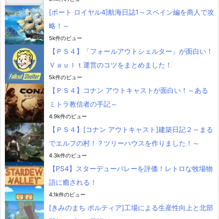
[ポート ロイヤル4]航海日誌1～スペイン編を商人で攻
略！～
5k件のビュー
【ＰＳ４】「フォールアウトシェルター」が面白い！
Ｖａｕｌｔ運営のコツをまとめました！
5k件のビュー
【ＰＳ４】コナン アウトキャストが面白い！～ある
ミトラ教信者の手記～
4.9k件のビュー
【ＰＳ４】[コナン アウトキャスト]建築日記２～まる
でエルフの村！？ツリーハウスを作りました！～
4.3k件のビュー
【PS4】スターデューバレーを評価！レトロな牧場物
語に癒される！
4.1k件のビュー
[きみのまち ポルティア]工場による生産性向上と北部