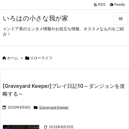

Feedly
RSS
いろはの小さな我が家

インドア系のエンタメ情報やお役立ち情報、オススメなものをご紹

介！
メニュ

サイド

ホーム
>

スローライフ

前へ

次へ
[Graveyard Keeper]プレイ日記10～ダンジョンを攻

略する～
検索

2022年8月8日

Graveyard Keeper

2022年8月25日