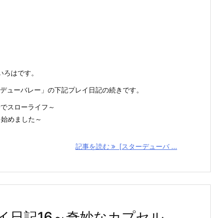
いろはです。
スターデューバレー」の下記プレイ日記の続きです。
場でスローライフ～
を始めました～
記事を読む
[スターデューバ ...
イ日記16～奇妙なカプセル