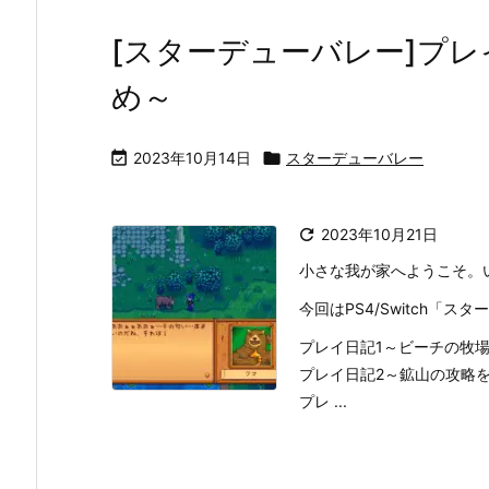
[スターデューバレー]プレ
め～

2023年10月14日

スターデューバレー

2023年10月21日
小さな我が家へようこそ。
今回はPS4/Switch「
プレイ日記1～ビーチの牧
プレイ日記2～鉱山の攻略
プレ ...