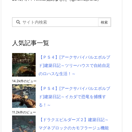
人気記事一覧
【ＰＳ４】[アークサバイバルエボルブ
ド]建築日記～ツリーハウスで自給自足
のロハスな生活！～
14.2k件のビュー
【ＰＳ４】[アークサバイバルエボルブ
ド]建築日記～イカダで恐竜を捕獲す
る！～
11.2k件のビュー
【ドラクエビルダーズ２】建築日記～
マグネブロックのカモフラージュ機能