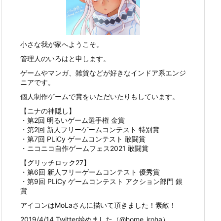
小さな我が家へようこそ。
管理人のいろはと申します。
ゲームやマンガ、雑貨などが好きなインドア系エンジ
ニアです。
個人制作ゲームで賞をいただいたりもしています。
【ニナの神隠し】
・第2回 明るいゲーム選手権 金賞
・第2回 新人フリーゲームコンテスト 特別賞
・第7回 PLiCy ゲームコンテスト 敢闘賞
・ニコニコ自作ゲームフェス2021 敢闘賞
【グリッチロック27】
・第6回 新人フリーゲームコンテスト 優秀賞
・第9回 PLiCy ゲームコンテスト アクション部門 銀
賞
アイコンはMoLaさんに描いて頂きました！素敵！
2019/4/14 Twitter始めました（@home_iroha）