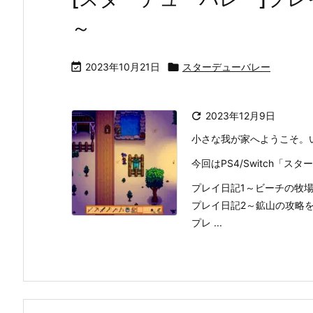
～

2023年10月21日

スターデューバレー

2023年12月9日
小さな我が家へようこそ。
今回はPS4/Switch「
プレイ日記1～ビーチの牧
プレイ日記2～鉱山の攻略
プレ ...