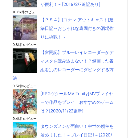
が便利！～[2019/2/7追記あり]
10.6k件のビュー
【ＰＳ４】[コナン アウトキャスト]建
築日記～おしゃれな庭園付きの酒場作
りに挑戦！～
9.8k件のビュー
【奮闘記】ブルーレイレコーダーがデ
ィスクを読み込まない！？録画した番
組を別のレコーダーにダビングする方
法
9.5k件のビュー
[RPGツクールMV Trinity]MVプレイヤ
ーで作品をプレイ！おすすめのゲーム
は？[2020/11/22更新]
9.4k件のビュー
タウンズメンが面白い！中世の領主を
始めました！～プレイ日記1～[2020/