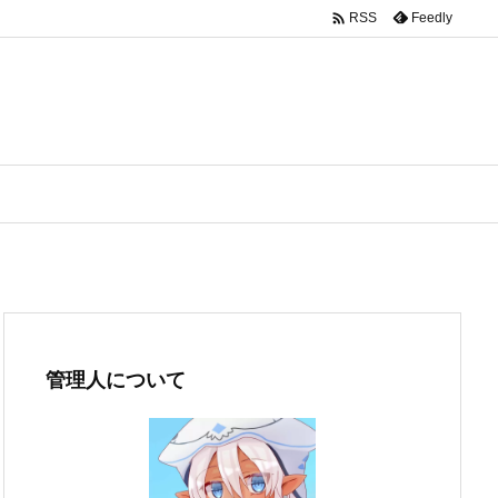

Feedly
RSS
管理人について