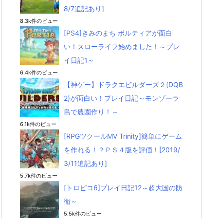
8/7追記あり]
8.3k件のビュー
[PS4]きみのまち ポルティアが面白
い！スローライフ始めました！～プレ
イ日記1～
6.4k件のビュー
【神ゲー】ドラクエビルダーズ２(DQB
2)が面白い！プレイ日記～モンゾーラ
島で農園作り！～
6.1k件のビュー
[RPGツクールMV Trinity]簡単にゲーム
を作れる！？ＰＳ４版を評価！[2019/
3/11追記あり]
5.7k件のビュー
[トロピコ6]プレイ日記12～超大国の防
衛～
5.5k件のビュー