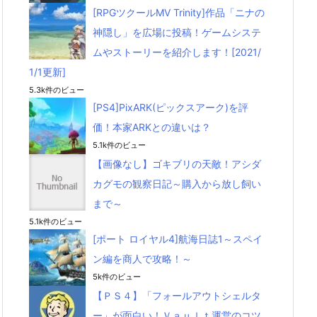
[RPGツクールMV Trinity]作品「ニナの
神隠し」を広場に投稿！ゲームシステ
ムやストーリーを紹介します！[2021/
1/1更新]
5.3k件のビュー
[PS4]PixARK(ピックスアーク)を評
価！本家ARKとの違いは？
5.1k件のビュー
【画像なし】ゴキブリの天敵！アシダ
カグモの観察日記～購入から放し飼い
まで～
5.1k件のビュー
[ポート ロイヤル4]航海日誌1～スペイ
ン編を商人で攻略！～
5k件のビュー
【ＰＳ４】「フォールアウトシェルタ
ー」が面白い！Ｖａｕｌｔ運営のコツ