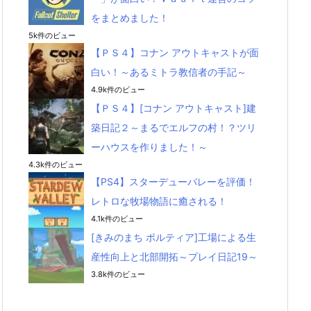
をまとめました！
5k件のビュー
【ＰＳ４】コナン アウトキャストが面
白い！～あるミトラ教信者の手記～
4.9k件のビュー
【ＰＳ４】[コナン アウトキャスト]建
築日記２～まるでエルフの村！？ツリ
ーハウスを作りました！～
4.3k件のビュー
【PS4】スターデューバレーを評価！
レトロな牧場物語に癒される！
4.1k件のビュー
[きみのまち ポルティア]工場による生
産性向上と北部開拓～プレイ日記19～
3.8k件のビュー