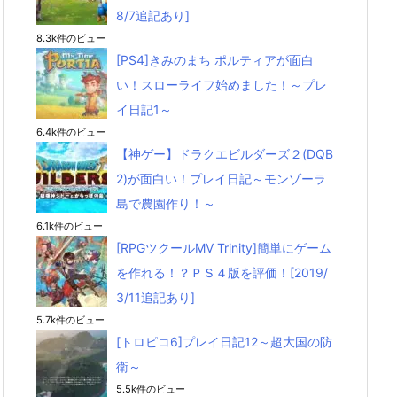
8/7追記あり]
8.3k件のビュー
[PS4]きみのまち ポルティアが面白
い！スローライフ始めました！～プレ
イ日記1～
6.4k件のビュー
【神ゲー】ドラクエビルダーズ２(DQB
2)が面白い！プレイ日記～モンゾーラ
島で農園作り！～
6.1k件のビュー
[RPGツクールMV Trinity]簡単にゲーム
を作れる！？ＰＳ４版を評価！[2019/
3/11追記あり]
5.7k件のビュー
[トロピコ6]プレイ日記12～超大国の防
衛～
5.5k件のビュー