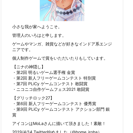
小さな我が家へようこそ。
管理人のいろはと申します。
ゲームやマンガ、雑貨などが好きなインドア系エンジ
ニアです。
個人制作ゲームで賞をいただいたりもしています。
【ニナの神隠し】
・第2回 明るいゲーム選手権 金賞
・第2回 新人フリーゲームコンテスト 特別賞
・第7回 PLiCy ゲームコンテスト 敢闘賞
・ニコニコ自作ゲームフェス2021 敢闘賞
【グリッチロック27】
・第6回 新人フリーゲームコンテスト 優秀賞
・第9回 PLiCy ゲームコンテスト アクション部門 銀
賞
アイコンはMoLaさんに描いて頂きました！素敵！
2019/4/14 Twitter始めました（@home_iroha）