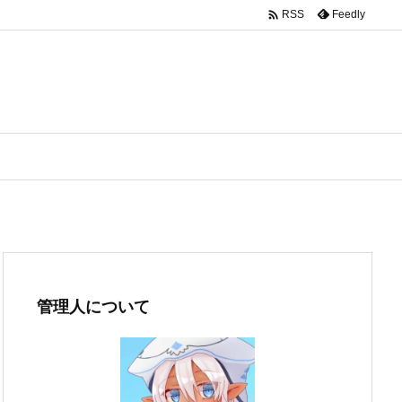

Feedly
RSS
管理人について