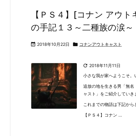
【ＰＳ４】[コナン アウト
の手記１３～二種族の涙～

2018年10月22日

コナンアウトキャスト

2018年11月11日
小さな我が家へようこそ。
追放の地を生きる男「無名
ャスト」をご紹介していき
これまでの物語は下記から
【ＰＳ４】コナン ...