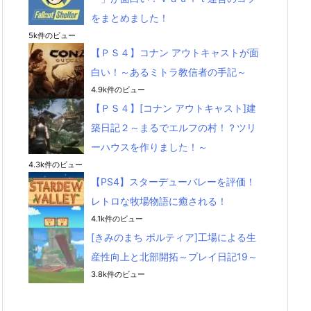
をまとめました！
5k件のビュー
【ＰＳ４】コナン アウトキャストが面
白い！～あるミトラ教信者の手記～
4.9k件のビュー
【ＰＳ４】[コナン アウトキャスト]建
築日記２～まるでエルフの村！？ツリ
ーハウスを作りました！～
4.3k件のビュー
【PS4】スターデューバレーを評価！
レトロな牧場物語に癒される！
4.1k件のビュー
[きみのまち ポルティア]工場による生
産性向上と北部開拓～プレイ日記19～
3.8k件のビュー