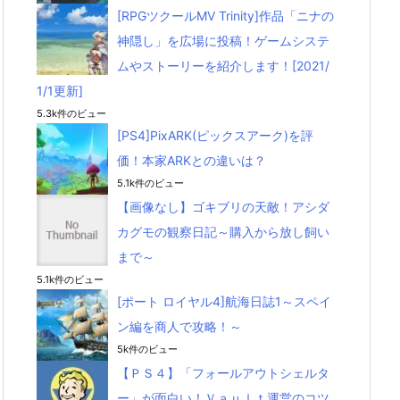
[RPGツクールMV Trinity]作品「ニナの
神隠し」を広場に投稿！ゲームシステ
ムやストーリーを紹介します！[2021/
1/1更新]
5.3k件のビュー
[PS4]PixARK(ピックスアーク)を評
価！本家ARKとの違いは？
5.1k件のビュー
【画像なし】ゴキブリの天敵！アシダ
カグモの観察日記～購入から放し飼い
まで～
5.1k件のビュー
[ポート ロイヤル4]航海日誌1～スペイ
ン編を商人で攻略！～
5k件のビュー
【ＰＳ４】「フォールアウトシェルタ
ー」が面白い！Ｖａｕｌｔ運営のコツ