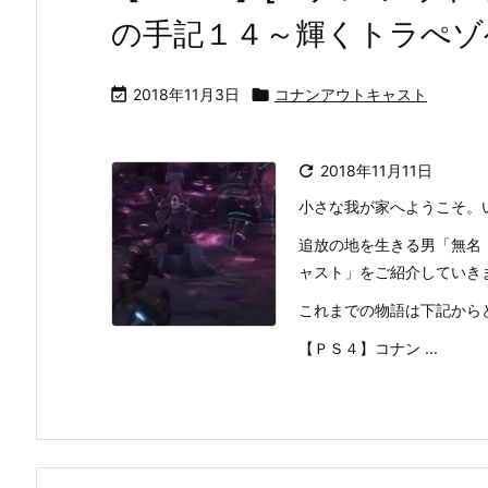
の手記１４～輝くトラぺゾ

2018年11月3日

コナンアウトキャスト

2018年11月11日
小さな我が家へようこそ。
追放の地を生きる男「無名
ャスト」をご紹介していき
これまでの物語は下記から
【ＰＳ４】コナン ...