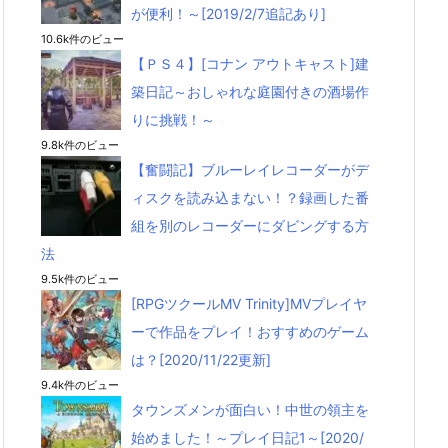
が便利！～[2019/2/7追記あり]
10.6k件のビュー
【ＰＳ４】[コナン アウトキャスト]建
築日記～おしゃれな庭園付きの酒場作
りに挑戦！～
9.8k件のビュー
【奮闘記】ブルーレイレコーダーがデ
ィスクを読み込まない！？録画した番
組を別のレコーダーにダビングする方
法
9.5k件のビュー
[RPGツクールMV Trinity]MVプレイヤ
ーで作品をプレイ！おすすめのゲーム
は？[2020/11/22更新]
9.4k件のビュー
タウンズメンが面白い！中世の領主を
始めました！～プレイ日記1～[2020/