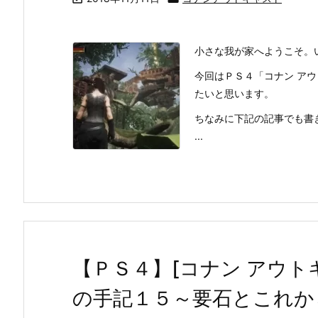
小さな我が家へようこそ。
今回はＰＳ４「コナン ア
たいと思います。
ちなみに下記の記事でも書
...
【ＰＳ４】[コナン アウト
の手記１５～要石とこれか