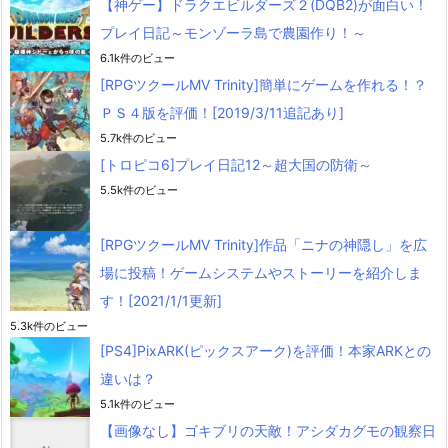
【神ゲー】ドラクエビルダーズ２(DQB2)が面白い！
プレイ日記～モンゾーラ島で農園作り！～
6.1k件のビュー
[RPGツクールMV Trinity]簡単にゲームを作れる！？
ＰＳ４版を評価！[2019/3/11追記あり]
5.7k件のビュー
[トロピコ6]プレイ日記12～超大国の防衛～
5.5k件のビュー
[RPGツクールMV Trinity]作品「ニナの神隠し」を広
場に投稿！ゲームシステムやストーリーを紹介しま
す！[2021/1/1更新]
5.3k件のビュー
[PS4]PixARK(ピックスアーク)を評価！本家ARKとの
違いは？
5.1k件のビュー
【画像なし】ゴキブリの天敵！アシダカグモの観察日