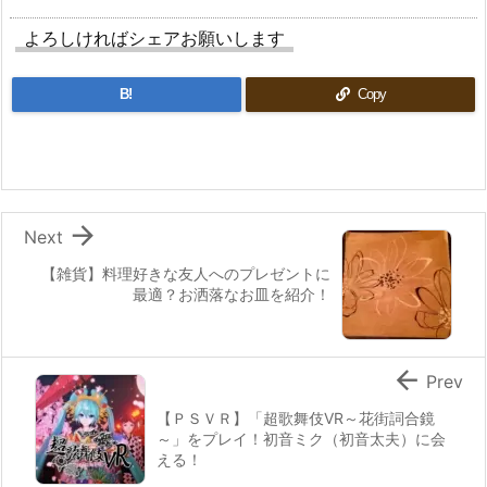
よろしければシェアお願いします
B!
Copy

Next
【雑貨】料理好きな友人へのプレゼントに
最適？お洒落なお皿を紹介！

Prev
【ＰＳＶＲ】「超歌舞伎VR～花街詞合鏡
～」をプレイ！初音ミク（初音太夫）に会
える！