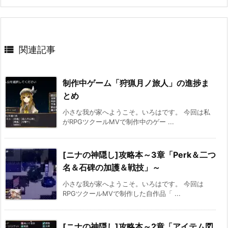

関連記事
制作中ゲーム「狩猟月ノ旅人」の進捗ま
とめ
小さな我が家へようこそ。いろはです。 今回は私
がRPGツクールMVで制作中のゲー ...
[ニナの神隠し]攻略本～3章「Perk＆二つ
名＆石碑の加護＆戦技」～
小さな我が家へようこそ。いろはです。 今回は
RPGツクールMVで制作した自作品「 ...
[ニナの神隠し]攻略本～2章「アイテム図