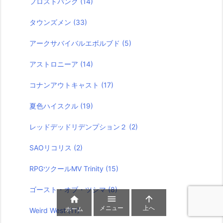
フロストパンク
(14)
タウンズメン
(33)
アークサバイバルエボルブド
(5)
アストロニーア
(14)
コナンアウトキャスト
(17)
夏色ハイスクル
(19)
レッドデッドリデンプション２
(2)
SAOリコリス
(2)
RPGツクールMV Trinity
(15)
ゴースト・オブ・ツシマ
(8)



メニュー
上へ
ホーム
Weird West
(11)