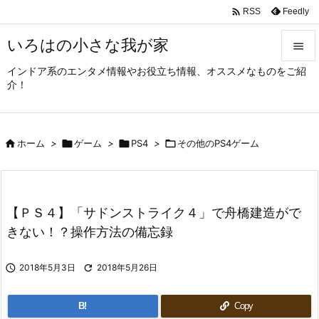

Feedly
RSS
いろはの小さな我が家

インドア系のエンタメ情報やお役立ち情報、オススメなものをご紹

介！
メニュ

サイド

ホーム
>

ゲーム
>

PS4
>

その他のPS4ゲーム

前へ

次へ
【ＰＳ４】「サドンストライク４」で舟橋建造がで

きない！？操作方法の備忘録
検索

2018年5月3日

2018年5月26日
B!
Copy