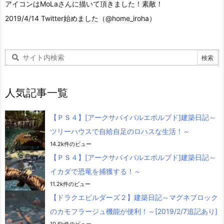
アイコンはMoLaさんに描いて頂きました！素敵！
2019/4/14 Twitter始めました（@home_iroha）
人気記事一覧
【ＰＳ４】[アークサバイバルエボルブド]建築日記～
ツリーハウスで自給自足のロハスな生活！～
14.2k件のビュー
【ＰＳ４】[アークサバイバルエボルブド]建築日記～
イカダで恐竜を捕獲する！～
11.2k件のビュー
【ドラクエビルダーズ２】建築日記～マグネブロック
のカモフラージュ機能が便利！～[2019/2/7追記あり]
10.6k件のビュー