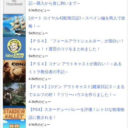
記～購入から放し飼いまで～
5.1k件のビュー
[ポート ロイヤル4]航海日誌1～スペイン編を商人で攻
略！～
5k件のビュー
【ＰＳ４】「フォールアウトシェルター」が面白い！
Ｖａｕｌｔ運営のコツをまとめました！
5k件のビュー
【ＰＳ４】コナン アウトキャストが面白い！～ある
ミトラ教信者の手記～
4.9k件のビュー
【ＰＳ４】[コナン アウトキャスト]建築日記２～まる
でエルフの村！？ツリーハウスを作りました！～
4.3k件のビュー
【PS4】スターデューバレーを評価！レトロな牧場物
語に癒される！
4.1k件のビュー