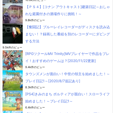
【ＰＳ４】[コナン アウトキャスト]建築日記～おしゃ
れな庭園付きの酒場作りに挑戦！～
9.8k件のビュー
【奮闘記】ブルーレイレコーダーがディスクを読み込
まない！？録画した番組を別のレコーダーにダビング
する方法
9.5k件のビュー
[RPGツクールMV Trinity]MVプレイヤーで作品をプレ
イ！おすすめのゲームは？[2020/11/22更新]
9.4k件のビュー
タウンズメンが面白い！中世の領主を始めました！～
プレイ日記1～[2020/8/7追記あり]
8.3k件のビュー
[PS4]きみのまち ポルティアが面白い！スローライフ
始めました！～プレイ日記1～
6.4k件のビュー